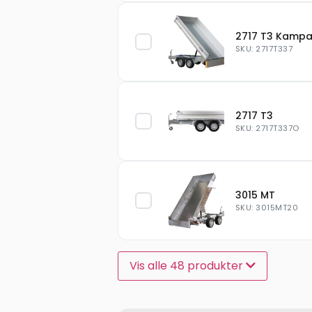
2717 T3 Kamp
SKU: 2717T337
2717 T3
SKU: 2717T337O
3015 MT
SKU: 3015MT20
Vis alle 48 produkter