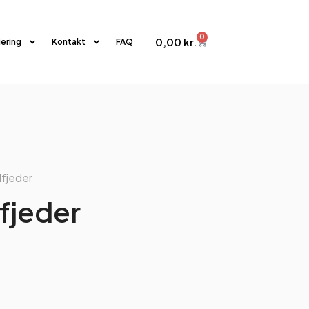
0
0,00
kr.
iering
Kontakt
FAQ
dfjeder
fjeder