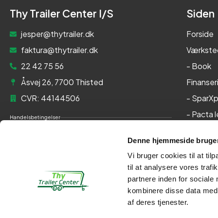
Thy Trailer Center I/S
Siden
jesper@thytrailer.dk
Forside
faktura@thytrailer.dk
Værkste
22 42 75 56
- Book
Åsvej 26, 7700 Thisted
Finanser
CVR: 44144506
- SparXp
- Pacta 
Handelsbetingelser
Om os
Cookie- og privatlivspolitik
Denne hjemmeside bruger
Kontakt
Persondatapolitik
Vi bruger cookies til at til
Her kan du betale med:
til at analysere vores tra
partnere inden for sociale
kombinere disse data med a
af deres tjenester.
Kontakt
Webshop