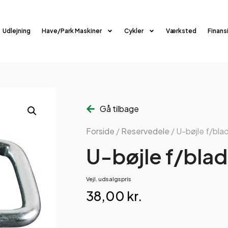
Udlejning
Have/Park Maskiner
Cykler
Værksted
Finans
Gå tilbage
Forside
/
Reservedele
/ U-bøjle f/bla
U-bøjle f/blad
Vejl. udsalgspris
38,00
kr.