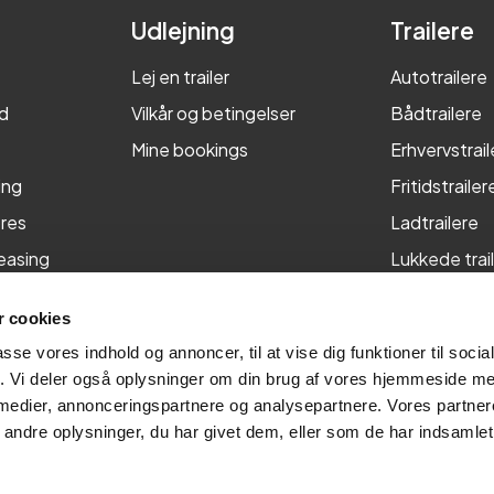
Udlejning
Trailere
Lej en trailer
Autotrailere
d
Vilkår og betingelser
Bådtrailere
Mine bookings
Erhvervstrail
ing
Fritidstrailer
res
Ladtrailere
leasing
Lukkede trai
Maskintraile
 cookies
Tiptrailere
passe vores indhold og annoncer, til at vise dig funktioner til soci
fik. Vi deler også oplysninger om din brug af vores hjemmeside m
 medier, annonceringspartnere og analysepartnere. Vores partne
ndre oplysninger, du har givet dem, eller som de har indsamlet 