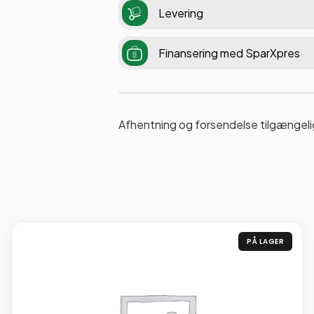
Levering
Finansering med SparXpres
Afhentning og forsendelse tilgængeli
PÅ LAGER