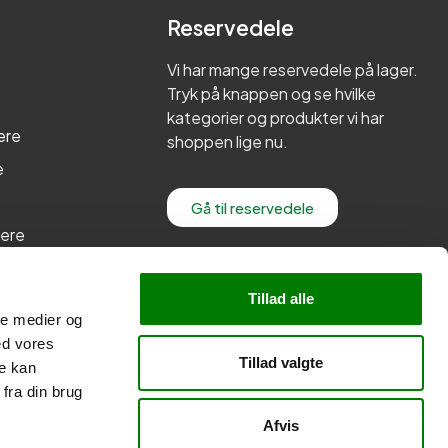
Reservedele
Vi har mange reservedele på lager.
Tryk på knappen og se hvilke
kategorier og produkter vi har
ere
shoppen lige nu.
e
Gå til reservedele
lere
re
Tillad alle
ale medier og
ed vores
Tillad valgte
re kan
fra din brug
Afvis