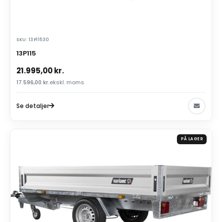
SKU: 13P11530
13P115
21.995,00
kr.
17.596,00
kr.
ekskl. moms
Se detaljer
PÅ LAGER