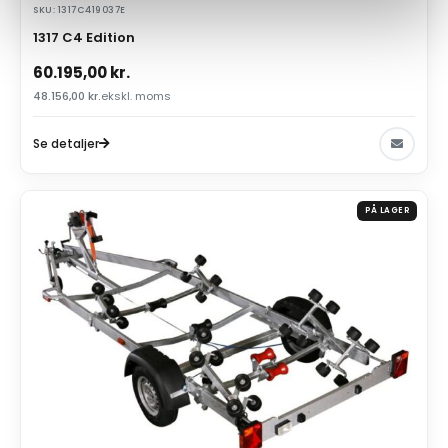
SKU: 1317C419037E
1317 C4 Edition
60.195,00
kr.
48.156,00
kr.
ekskl. moms
Se detaljer
PÅ LAGER