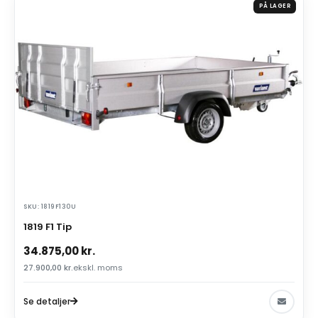
PÅ LAGER
SKU: 1819F130U
1819 F1 Tip
34.875,00
kr.
27.900,00
kr.
ekskl. moms
Se detaljer