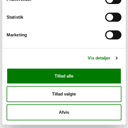
1317 C4
55.070,00
kr.
Statistik
44.056,00
kr.
ekskl. moms
Se detaljer
Marketing
PÅ LAGER
Vis detaljer
Tillad alle
Tillad valgte
Afvis