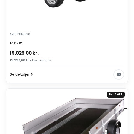
SKU: 13P21530
13P215
19.025,00
kr.
15.220,00
kr.
ekskl. moms
Se detaljer
PÅ LAGER