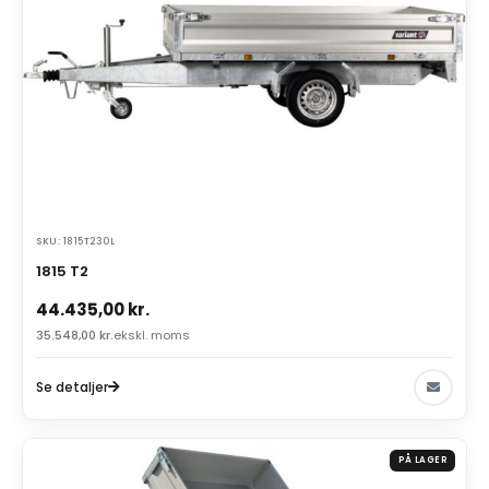
SKU: 1815T230L
1815 T2
44.435,00
kr.
35.548,00
kr.
ekskl. moms
Se detaljer
PÅ LAGER