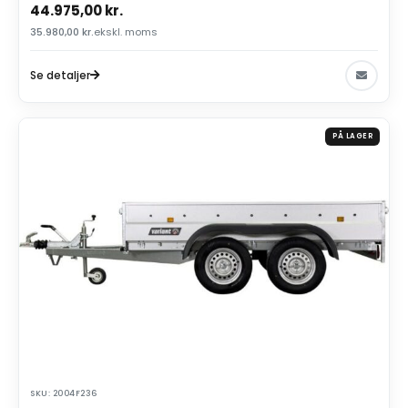
44.975,00
kr.
35.980,00
kr.
ekskl. moms
Se detaljer
PÅ LAGER
SKU: 2004F236