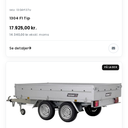
SKU: 1304F137U
1304 F1 Tip
17.925,00
kr.
14.340,00
kr.
ekskl. moms
Se detaljer
PÅ LAGER