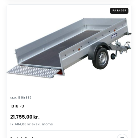
PÅ LAGER
SKU: 1316F335
1316 F3
21.755,00
kr.
17.404,00
kr.
ekskl. moms