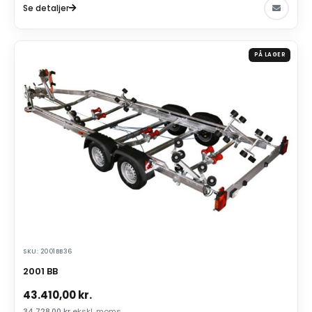
Se detaljer
PÅ LAGER
SKU: 2001BB36
2001 BB
43.410,00
kr.
34.728,00
kr.
ekskl. moms