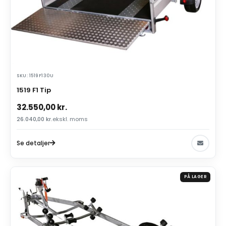
SKU: 1519F130U
1519 F1 Tip
32.550,00
kr.
26.040,00
kr.
ekskl. moms
Se detaljer
PÅ LAGER