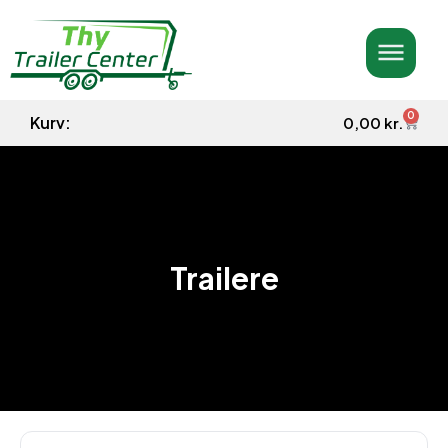
0
Kurv:
0,00
kr.
Trailere