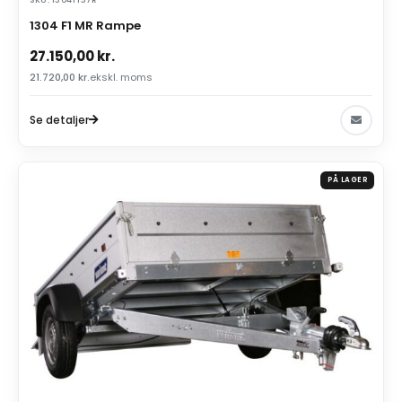
SKU: 1304F137R
1304 F1 MR Rampe
27.150,00
kr.
21.720,00
kr.
ekskl. moms
Se detaljer
PÅ LAGER