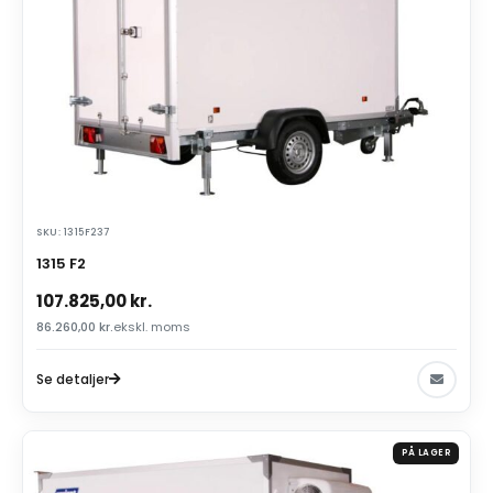
SKU: 1315F237
1315 F2
107.825,00
kr.
86.260,00
kr.
ekskl. moms
Se detaljer
PÅ LAGER