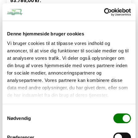
53.785,00
kr.
43.028,00
kr.
ekskl. moms
Se detaljer
Denne hjemmeside bruger cookies
Vi bruger cookies til at tilpasse vores indhold og
PÅ LAGER
annoncer, til at vise dig funktioner til sociale medier og til
at analysere vores trafik. Vi deler også oplysninger om
din brug af vores hjemmeside med vores partnere inden
for sociale medier, annonceringspartnere og
analysepartnere. Vores partnere kan kombinere disse
data med andre oplysninger, du har givet dem, eller som
de har indsamlet fra din brug af deres tjenester.
Samtykkevalg
Nødvendig
SKU: 1317C419037
Præferencer