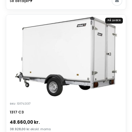
Se detaljer
PÅ LAGER
SKU: 1317C337
1317 C3
48.660,00
kr.
38.928,00
kr.
ekskl. moms