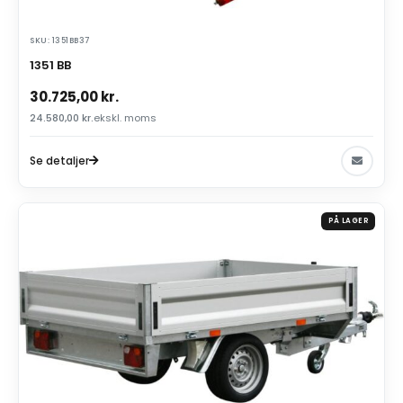
SKU: 1351BB37
1351 BB
30.725,00
kr.
24.580,00
kr.
ekskl. moms
Se detaljer
PÅ LAGER