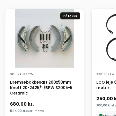
PÅ LAGER
SKU: 24-00725
SKU: 90244
Bremsebakkesæt 200x50mm
ECO leje 
Knott 20-2425/1 /BPW S2005-5
møtrik
Ceramic
250,00
k
680,00
kr.
200,00
kr.
ek
544,00
kr.
ekskl. moms
Afhent