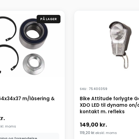
PÅ LAGER
SKU: 75400359
64x34x37 m/låsering &
Bike Attitude forlygte 
XDO LED til dynamo on/o
kontakt m. refleks
r.
149,00
kr.
skl. moms
119,20
kr.
ekskl. moms
ning og forsendelse