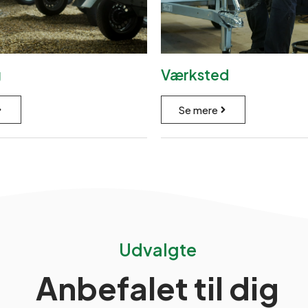
g
Værksted
Se mere
Udvalgte
Anbefalet til dig