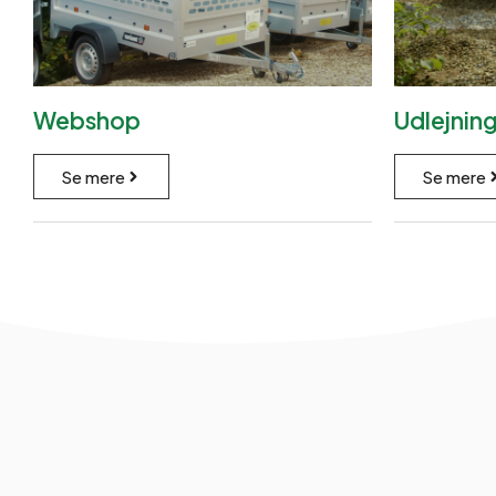
Webshop
Udlejnin
Se mere
Se mere