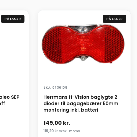
PÅ LAGER
PÅ LAGER
SKU: 0736108
Galeo SEP
Herrmans H-Vision baglygte 2
ff
dioder til bagagebærer 50mm
montering inkl. batteri
149,00
kr.
119,20
kr.
ekskl. moms