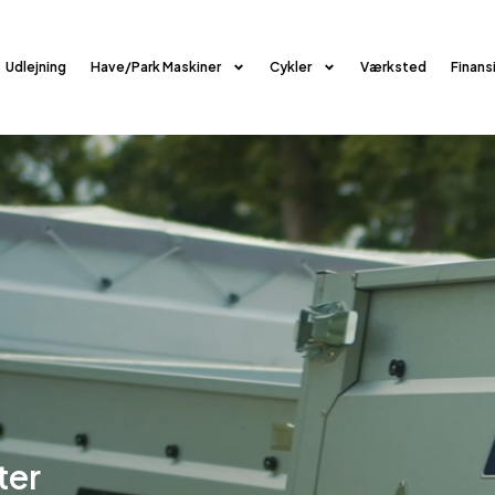
Udlejning
Have/Park Maskiner
Cykler
Værksted
Finans
ter