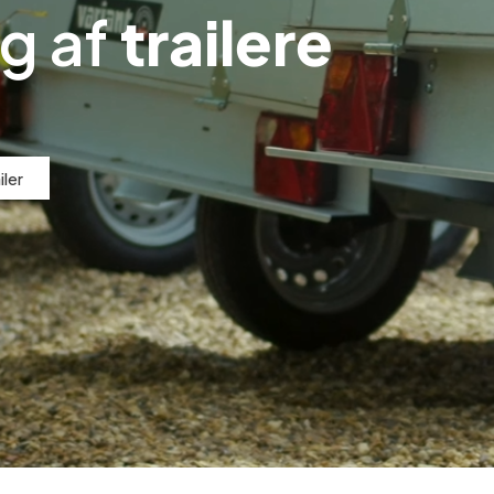
ng af
trailere
iler