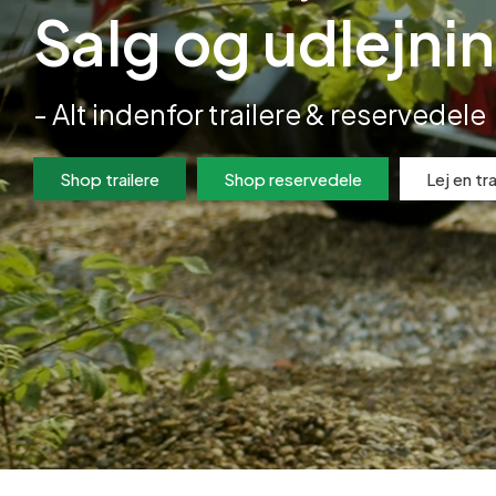
Salg og udlejni
- Alt indenfor trailere & reservedele
Shop trailere
Shop reservedele
Lej en tra