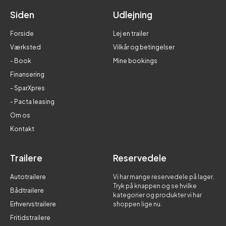
Siden
Udlejning
Forside
Lej en trailer
Værksted
Vilkår og betingelser
- Book
Mine bookings
Finansering
- SparXpres
- Pacta leasing
Om os
Kontakt
Trailere
Reservedele
Autotrailere
Vi har mange reservedele på lager.
Tryk på knappen og se hvilke
Bådtrailere
kategorier og produkter vi har
Erhvervstrailere
shoppen lige nu.
Fritidstrailere