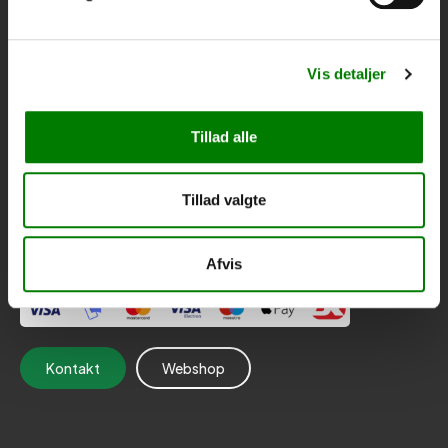
jesper@thytrailer.dk
faktura@thytrailer.dk
22 42 75 56
Vis detaljer
Åsvej 26, 7700 Thisted
CVR: 44144506
Tillad alle
Handelsbetingelser
Tillad valgte
Cookie- og privatlivspolitik
Persondatapolitik
Afvis
Her kan du betale med:
Kontakt
Webshop