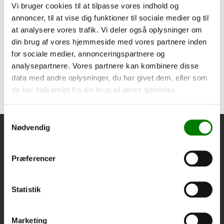
SKU: 30298
Vi bruger cookies til at tilpasse vores indhold og
Lampesimulator m/13 pol
annoncer, til at vise dig funktioner til sociale medier og til
at analysere vores trafik. Vi deler også oplysninger om
1.780,00
kr.
din brug af vores hjemmeside med vores partnere inden
1.424,00
kr.
ekskl. moms
for sociale medier, annonceringspartnere og
Afhentning og forsendelse
analysepartnere. Vores partnere kan kombinere disse
data med andre oplysninger, du har givet dem, eller som
Se detaljer
de har indsamlet fra din brug af deres tjenester.
Samtykkevalg
Nødvendig
Præferencer
Statistik
Thy Trailer Center I/S
Marketing