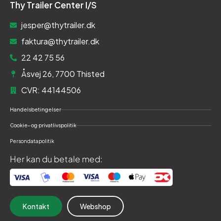
Thy Trailer Center I/S
jesper@thytrailer.dk
faktura@thytrailer.dk
22 42 75 56
Åsvej 26, 7700 Thisted
CVR: 44144506
Handelsbetingelser
Cookie- og privatlivspolitik
Persondatapolitik
Her kan du betale med:
Kontakt
Webshop