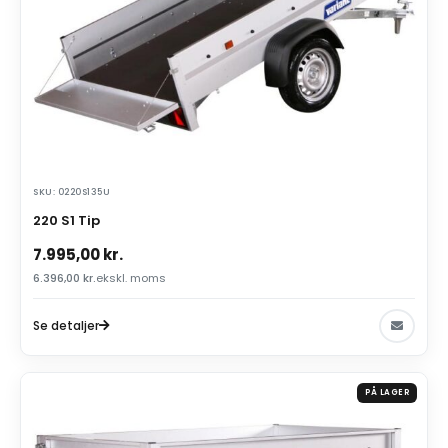
SKU: 0220S135U
220 S1 Tip
7.995,00
kr.
6.396,00
kr.
ekskl. moms
Se detaljer
PÅ LAGER