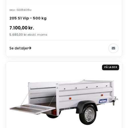
SKU: 0205S135U
205 S1 Vip - 500 kg
7.100,00
kr.
5.680,00
kr.
ekskl. moms
Se detaljer
PÅ LAGER