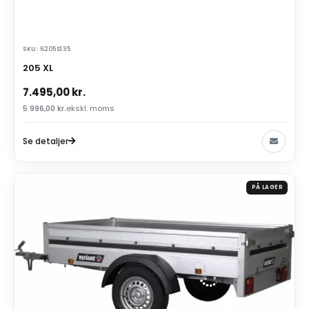
SKU: 6205S135
205 XL
7.495,00
kr.
5.996,00
kr.
ekskl. moms
Se detaljer
PÅ LAGER