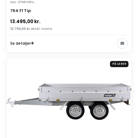
SKU: 0754F168U
754 F1 Tip
13.495,00
kr.
10.796,00
kr.
ekskl. moms
Se detaljer
PÅ LAGER