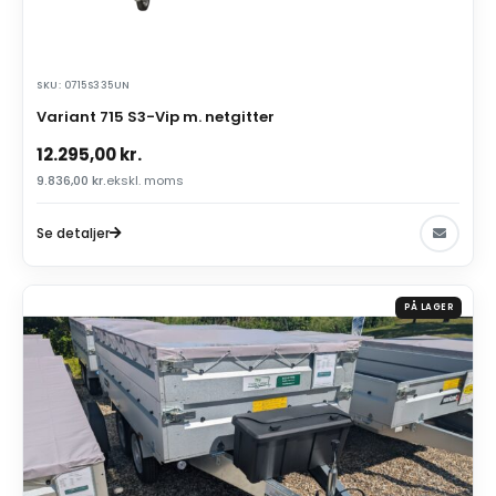
SKU: 0715S335UN
Variant 715 S3-Vip m. netgitter
12.295,00
kr.
9.836,00
kr.
ekskl. moms
Se detaljer
PÅ LAGER