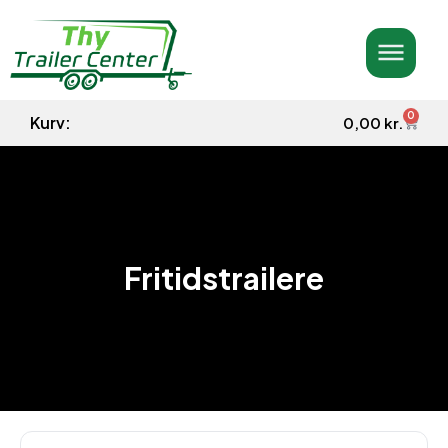
0
Kurv:
0,00
kr.
Fritidstrailere