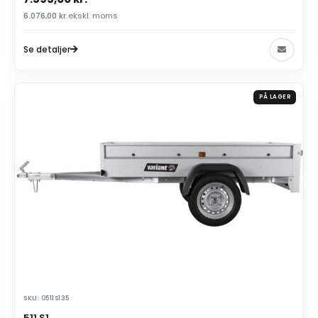
6.076,00
kr.
ekskl. moms
Se detaljer
PÅ LAGER
SKU: 0511S135
511 S1