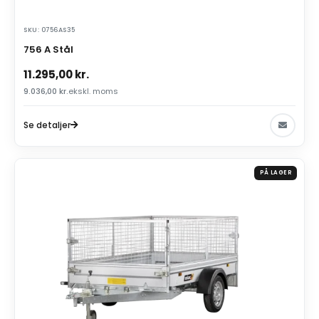
SKU: 0756AS35
756 A Stål
11.295,00
kr.
9.036,00
kr.
ekskl. moms
Se detaljer
PÅ LAGER