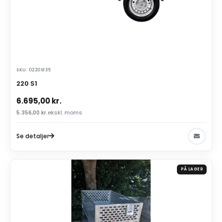
SKU: 0220S135
220 S1
6.695,00
kr.
5.356,00
kr.
ekskl. moms
Se detaljer
PÅ LAGER