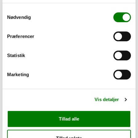
PÅ LAGER
Samtykkevalg
Nødvendig
Præferencer
Statistik
Marketing
SKU: 0260ED35
Vis detaljer
260 Edition
9.780,00
kr.
7.824,00
kr.
ekskl. moms
Tillad alle
Se detaljer