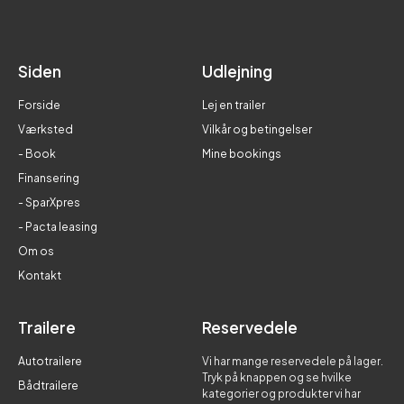
Siden
Udlejning
Forside
Lej en trailer
Værksted
Vilkår og betingelser
- Book
Mine bookings
Finansering
- SparXpres
- Pacta leasing
Om os
Kontakt
Trailere
Reservedele
Autotrailere
Vi har mange reservedele på lager.
Tryk på knappen og se hvilke
Bådtrailere
kategorier og produkter vi har