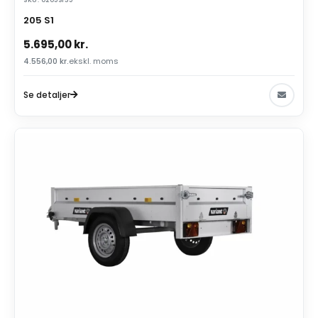
SKU: 0205S135
205 S1
5.695,00
kr.
4.556,00
kr.
ekskl. moms
Se detaljer