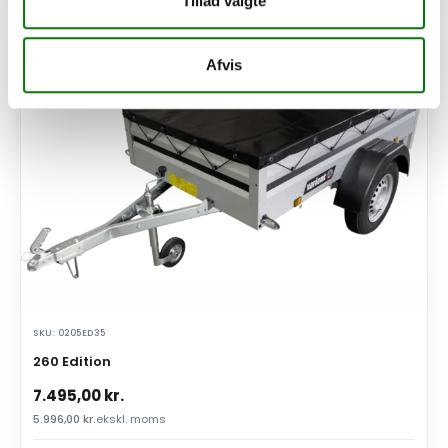
Tillad valgte
PÅ LAGER
Afvis
SKU: 0205ED35
260 Edition
7.495,00
kr.
5.996,00
kr.
ekskl. moms