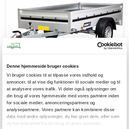
Denne hjemmeside bruger cookies
Vi bruger cookies til at tilpasse vores indhold og
SKU: B260BE35
annoncer, til at vise dig funktioner til sociale medier og til
260 B Edition
at analysere vores trafik. Vi deler også oplysninger om
13.385,00
kr.
din brug af vores hjemmeside med vores partnere inden
10.708,00
kr.
ekskl. moms
for sociale medier, annonceringspartnere og
analysepartnere. Vores partnere kan kombinere disse
Se detaljer
data med andre oplysninger, du har givet dem, eller som
de har indsamlet fra din brug af deres tjenester.