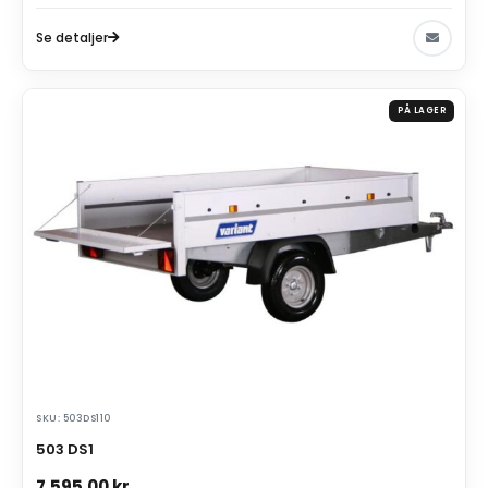
Se detaljer
PÅ LAGER
SKU: 503DS110
503 DS1
7.595,00
kr.