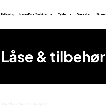
Udlejning
Have/Park Maskiner
Cykler
Værksted
Finans
Låse & tilbehør
find what you’re looking for.