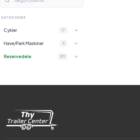
KATEGORIER
Cykler
17
Have/Park Maskiner
4
Reservedele
811