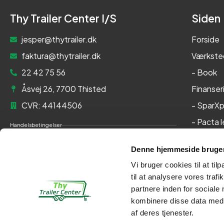
Thy Trailer Center I/S
Siden
jesper@thytrailer.dk
Forside
faktura@thytrailer.dk
Værkste
22 42 75 56
- Book
Åsvej 26, 7700 Thisted
Finanser
CVR: 44144506
- SparXp
- Pacta 
Handelsbetingelser
Om os
Cookie- og privatlivspolitik
Denne hjemmeside bruger
Kontakt
Persondatapolitik
Vi bruger cookies til at til
Her kan du betale med:
til at analysere vores tra
partnere inden for sociale
kombinere disse data med a
af deres tjenester.
Kontakt
Webshop