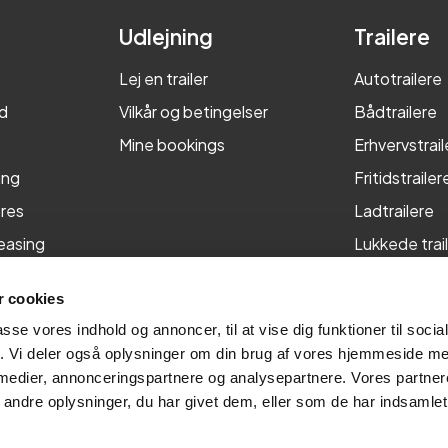
Udlejning
Trailere
Lej en trailer
Autotrailere
d
Vilkår og betingelser
Bådtrailere
Mine bookings
Erhvervstrail
ing
Fritidstrailer
res
Ladtrailere
leasing
Lukkede trai
Maskintraile
 cookies
Tiptrailere
passe vores indhold og annoncer, til at vise dig funktioner til soci
fik. Vi deler også oplysninger om din brug af vores hjemmeside m
 medier, annonceringspartnere og analysepartnere. Vores partne
ndre oplysninger, du har givet dem, eller som de har indsamlet 