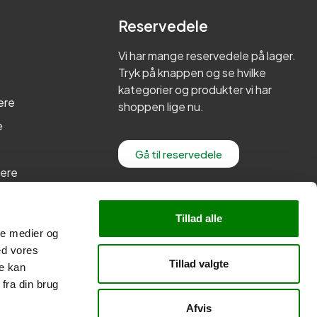
Reservedele
Vi har mange reservedele på lager.
Tryk på knappen og se hvilke
kategorier og produkter vi har
ere
shoppen lige nu.
e
Gå til reservedele
lere
re
Tillad alle
ale medier og
ed vores
Tillad valgte
re kan
fra din brug
Afvis