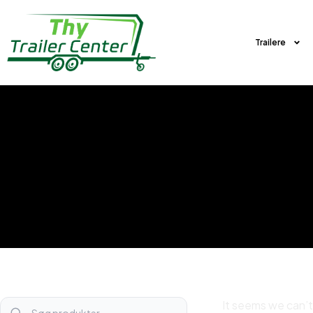
Trailere
It seems we can’t 