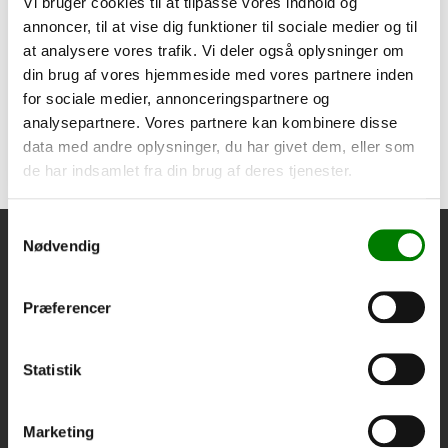
Vi bruger cookies til at tilpasse vores indhold og
Surringsskinner - 2 stk
annoncer, til at vise dig funktioner til sociale medier og til
4.550,00
kr.
at analysere vores trafik. Vi deler også oplysninger om
3.640,00
kr.
ekskl. moms
din brug af vores hjemmeside med vores partnere inden
for sociale medier, annonceringspartnere og
Afhentning og forsendelse
analysepartnere. Vores partnere kan kombinere disse
data med andre oplysninger, du har givet dem, eller som
Se detaljer
de har indsamlet fra din brug af deres tjenester.
Samtykkevalg
Nødvendig
Præferencer
Statistik
Thy Trailer Center I/S
jesper@thytrailer.dk
Marketing