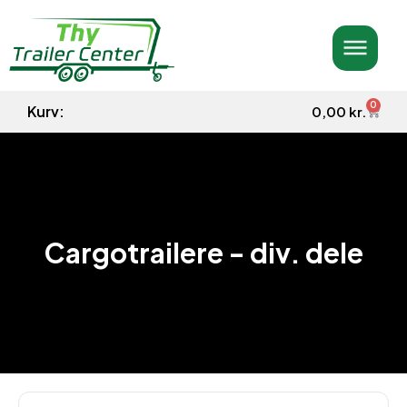
0
Kurv:
0,00
kr.
Cargotrailere - div. dele