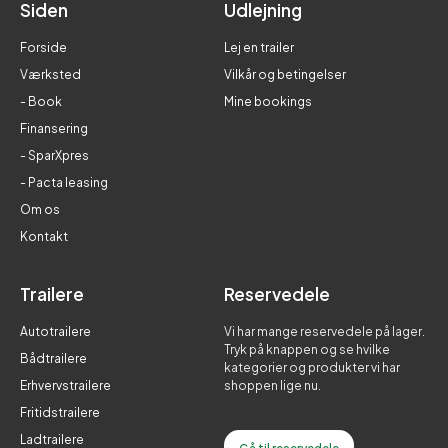
Siden
Udlejning
Forside
Lej en trailer
Værksted
Vilkår og betingelser
- Book
Mine bookings
Finansering
- SparXpres
- Pacta leasing
Om os
Kontakt
Trailere
Reservedele
Autotrailere
Vi har mange reservedele på lager.
Tryk på knappen og se hvilke
Bådtrailere
kategorier og produkter vi har
Erhvervstrailere
shoppen lige nu.
Fritidstrailere
Ladtrailere