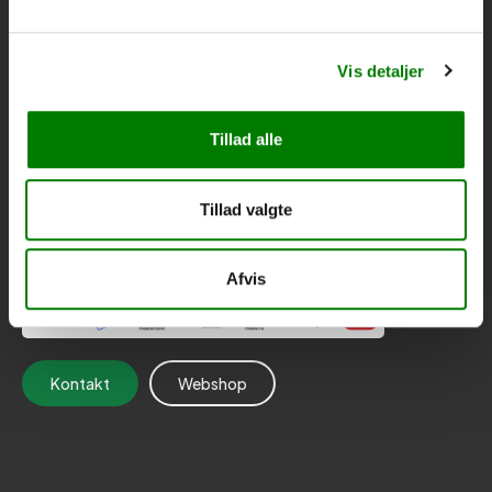
faktura@thytrailer.dk
22 42 75 56
Vis detaljer
Åsvej 26, 7700 Thisted
CVR: 44144506
Tillad alle
Handelsbetingelser
Cookie- og privatlivspolitik
Tillad valgte
Persondatapolitik
Her kan du betale med:
Afvis
Kontakt
Webshop