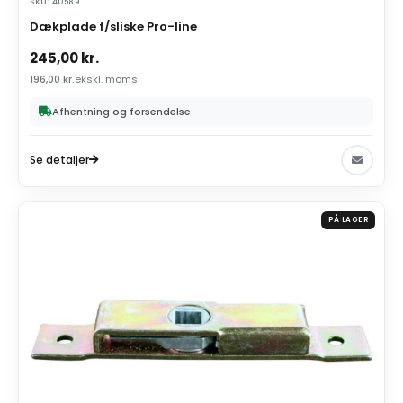
SKU: 40589
Dækplade f/sliske Pro-line
245,00
kr.
196,00
kr.
ekskl. moms
Afhentning og forsendelse
Se detaljer
PÅ LAGER