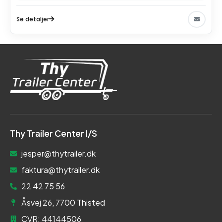
Se detaljer
Thy Trailer Center I/S
jesper@thytrailer.dk
faktura@thytrailer.dk
22 42 75 56
Åsvej 26, 7700 Thisted
CVR: 44144506