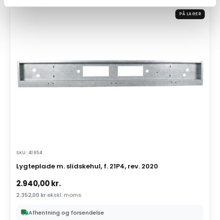
PÅ LAGER
SKU: 41954
Lygteplade m. slidskehul, f. 21P4, rev. 2020
2.940,00
kr.
2.352,00
kr.
ekskl. moms
Afhentning og forsendelse