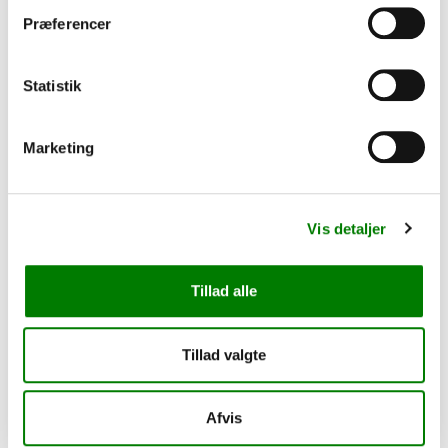
Præferencer
Statistik
Marketing
Vis detaljer
SKU: 41953
Lygteplade m. slidskehul, f. 18P3, rev. 2020
Tillad alle
3.195,00
kr.
2.556,00
kr.
ekskl. moms
Tillad valgte
Afhentning og forsendelse
Se detaljer
Afvis