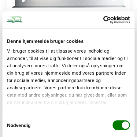
Denne hjemmeside bruger cookies
SKU: 40067
Vi bruger cookies til at tilpasse vores indhold og
Lygteplade f/205 S1
annoncer, til at vise dig funktioner til sociale medier og til
at analysere vores trafik. Vi deler også oplysninger om
375,00
kr.
din brug af vores hjemmeside med vores partnere inden
300,00
kr.
ekskl. moms
for sociale medier, annonceringspartnere og
Afhentning og forsendelse
analysepartnere. Vores partnere kan kombinere disse
data med andre oplysninger, du har givet dem, eller som
Se detaljer
de har indsamlet fra din brug af deres tjenester.
Samtykkevalg
PÅ LAGER
Nødvendig