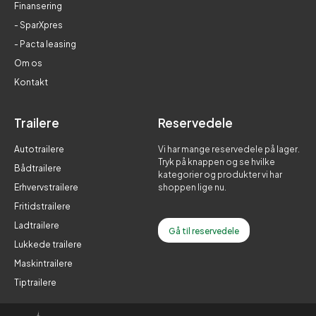
Finansering
- SparXpres
- Pacta leasing
Om os
Kontakt
Trailere
Reservedele
Autotrailere
Vi har mange reservedele på lager.
Tryk på knappen og se hvilke
Bådtrailere
kategorier og produkter vi har
Erhvervstrailere
shoppen lige nu.
Fritidstrailere
Ladtrailere
Gå til reservedele
Lukkede trailere
Maskintrailere
Tiptrailere