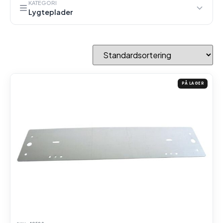
KATEGORI
Lygteplader
PÅ LAGER