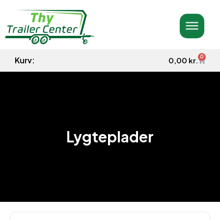
0
Kurv:
0,00
kr.
Lygteplader