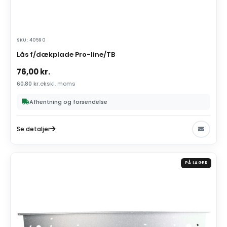
SKU: 40590
Lås f/dækplade Pro-line/TB
76,00
kr.
60,80
kr.
ekskl. moms
Afhentning og forsendelse
Se detaljer
PÅ LAGER