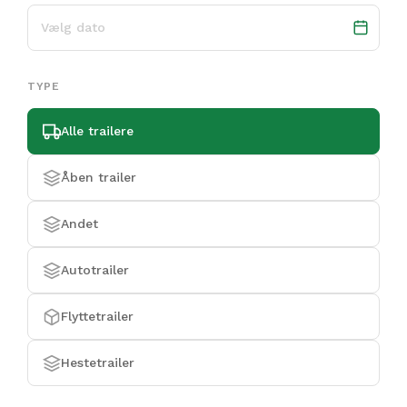
TYPE
Alle trailere
Åben trailer
Andet
Autotrailer
Flyttetrailer
Hestetrailer