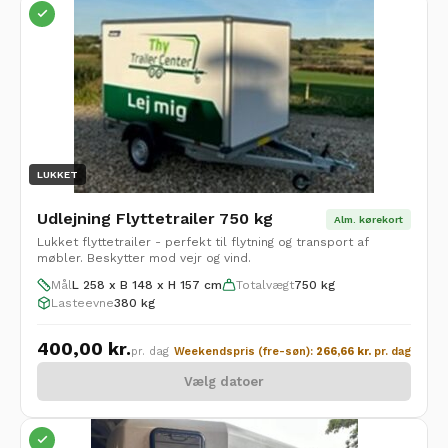
LUKKET
Udlejning Flyttetrailer 750 kg
Alm. kørekort
Lukket flyttetrailer - perfekt til flytning og transport af
møbler. Beskytter mod vejr og vind.
Mål
L 258 x B 148 x H 157 cm
Totalvægt
750 kg
Lasteevne
380 kg
400,00
kr.
pr. dag
Weekendspris (fre-søn):
266,66
kr.
pr. dag
Vælg datoer