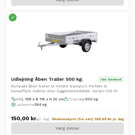
Udlejning Åben Trailer 500 kg.
Alm. kørekort
Kompakt åben trailer til mindre transport. Perfekt til
haveaffald, møbler eller byggemarkedskøb. Variant 205 S1.
Mål
L 199 x B 116 x H 35 cm
Totalvægt
500 kg
Lasteevne
384 kg
150,00
kr.
pr. dag
Weekendspris (fre-søn):
100,00
kr.
pr. dag
Vælg datoer