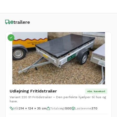
8
trailere
Udlejning Fritidstrailer
Alm. kørekort
Variant 220 S1 Fritidstrailer – Den perfekte hjælper til hus og
have.
Mål
214 × 124 × 35 cm
Totalvægt
500
Lasteevne
370