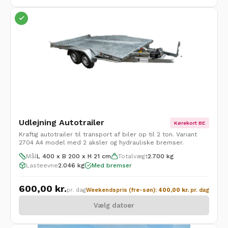
Udlejning Autotrailer
Kørekort BE
Kraftig autotrailer til transport af biler op til 2 ton. Variant
2704 A4 model med 2 aksler og hydrauliske bremser.
Mål
L 400 x B 200 x H 21 cm
Totalvægt
2.700 kg
Lasteevne
2.046 kg
Med bremser
600,00
kr.
pr. dag
Weekendspris (fre-søn):
400,00
kr.
pr. dag
Vælg datoer