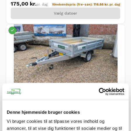
175,00
kr.
pr. dag
Weekendspris (fre-søn):
116,66
kr.
pr. dag
Vælg datoer
Udlejning Tip trailer
Kørekort BE
Variant 1815 T2 Tiptrailer – Effektivt og nemt arbejde med
trådløs betjening.
Mål
396 ​​​​​× 157 × 109 cm
Totalvægt
1800
Lasteevne
1260
Denne hjemmeside bruger cookies
Med bremser
Vi bruger cookies til at tilpasse vores indhold og
500,00
kr.
annoncer, til at vise dig funktioner til sociale medier og til
pr. dag
Weekendspris (fre-søn):
333,00
kr.
pr. dag