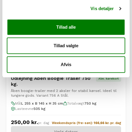
Vælg datoer
Vis detaljer
Tillad alle
Tillad valgte
Afvis
Udlejning Åben Boogie Trailer 750
Alm. kørekort
kg.
Åben boogie-trailer med 2 aksler for stabil kørsel. Ideel til
tungere gods. Variant 756 A Stål.
Mål
L 255 x B 145 x H 35 cm
Totalvægt
750 kg
Lasteevne
505 kg
250,00
kr.
pr. dag
Weekendspris (fre-søn):
166,66
kr.
pr. dag
Vælg datoer