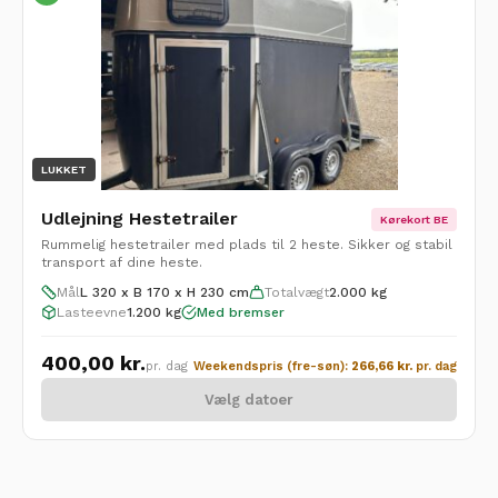
LUKKET
Udlejning Hestetrailer
Kørekort BE
Rummelig hestetrailer med plads til 2 heste. Sikker og stabil
transport af dine heste.
Mål
L 320 x B 170 x H 230 cm
Totalvægt
2.000 kg
Lasteevne
1.200 kg
Med bremser
400,00
kr.
pr. dag
Weekendspris (fre-søn):
266,66
kr.
pr. dag
Vælg datoer