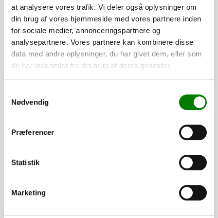
at analysere vores trafik. Vi deler også oplysninger om
Vælg datoer
din brug af vores hjemmeside med vores partnere inden
for sociale medier, annonceringspartnere og
analysepartnere. Vores partnere kan kombinere disse
data med andre oplysninger, du har givet dem, eller som
de har indsamlet fra din brug af deres tjenester.
Samtykkevalg
Nødvendig
Præferencer
Udlejning Brændekløver m.
Alm. kørekort
trailertræk
Brændekløver på trailer med 25 ton kløvekraft. Benzindrevet
Statistik
- ingen strøm nødvendig. Kan kløve stammer op til 60 cm.
Mål
L 270 x B 126 cm
Totalvægt
500 kg
Lasteevne
150 kg
Marketing
450,00
kr.
pr. dag
Weekendspris (fre-søn):
300,00
kr.
pr. dag