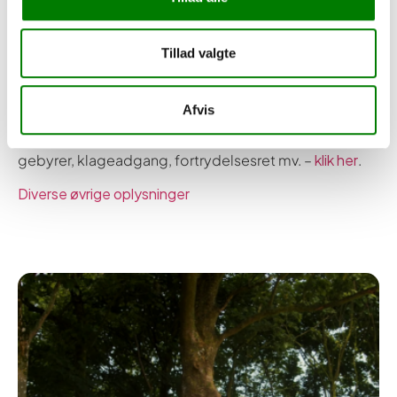
Ansøg om forhåndsgodkendelse
Tillad valgte
Lånet kan altid indfries uden ekstra omkostninger. Der
forudsættes betaling via Mit Sparxpres. Der er 14
Afvis
dages fortrydelsesret. Bevilling kræver positiv
kreditværdighedsvurdering. For øvrige omkostninger,
gebyrer, klageadgang, fortrydelsesret mv. –
klik her
.
Diverse øvrige oplysninger