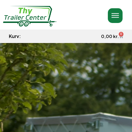
0
Kurv:
0,00
kr.