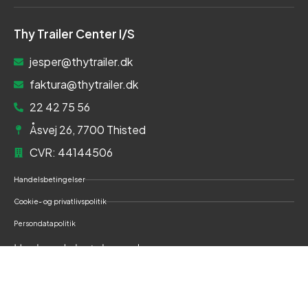
Thy Trailer Center I/S
jesper@thytrailer.dk
faktura@thytrailer.dk
22 42 75 56
Åsvej 26, 7700 Thisted
CVR: 44144506
Handelsbetingelser
Cookie- og privatlivspolitik
Persondatapolitik
Her kan du betale med: