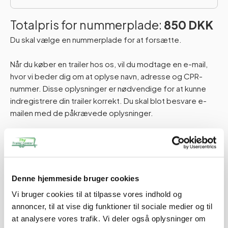
Totalpris for nummerplade:
850 DKK
Du skal vælge en nummerplade for at forsætte.
Når du køber en trailer hos os, vil du modtage en e-mail,
hvor vi beder dig om at oplyse navn, adresse og CPR-
nummer. Disse oplysninger er nødvendige for at kunne
indregistrere din trailer korrekt. Du skal blot besvare e-
mailen med de påkrævede oplysninger.
Hvis du har spørgsmål, er du naturligvis altid velkommen til
at kontakte os.
Tilføj til kurv
Denne hjemmeside bruger cookies
Vi bruger cookies til at tilpasse vores indhold og
annoncer, til at vise dig funktioner til sociale medier og til
at analysere vores trafik. Vi deler også oplysninger om