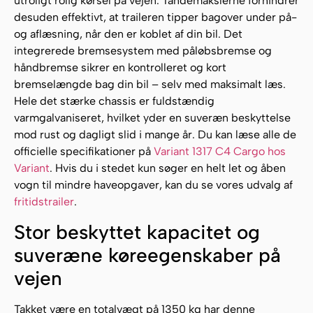
utroligt rolig kørsel på vejen. Tandemakslerne forhindrer
desuden effektivt, at traileren tipper bagover under på-
og aflæsning, når den er koblet af din bil. Det
integrerede bremsesystem med påløbsbremse og
håndbremse sikrer en kontrolleret og kort
bremselængde bag din bil – selv med maksimalt læs.
Hele det stærke chassis er fuldstændig
varmgalvaniseret, hvilket yder en suveræn beskyttelse
mod rust og dagligt slid i mange år. Du kan læse alle de
officielle specifikationer på
Variant 1317 C4 Cargo hos
Variant
. Hvis du i stedet kun søger en helt let og åben
vogn til mindre haveopgaver, kan du se vores udvalg af
fritidstrailer
.
Stor beskyttet kapacitet og
suveræne køreegenskaber på
vejen
Takket være en totalvægt på 1350 kg har denne