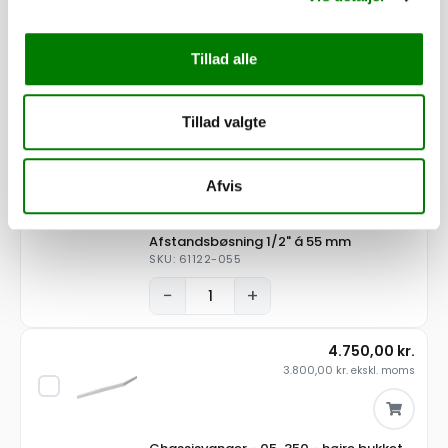
Bagdør 1317/2005C3 h/v
u/stanglås/hængsler
SKU: 40333
Tillad alle
−
+
Tillad valgte
13,00
kr.
10,40
kr.
ekskl. moms
Afvis
Afstandsbøsning 1/2" á 55 mm
SKU: 61122-055
−
+
4.750,00
kr.
3.800,00
kr.
ekskl. moms