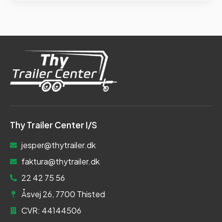
Thy Trailer Center I/S
jesper@thytrailer.dk
faktura@thytrailer.dk
22 42 75 56
Åsvej 26, 7700 Thisted
CVR: 44144506