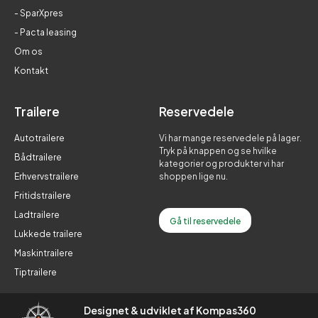
- SparXpres
- Pacta leasing
Om os
Kontakt
Trailere
Reservedele
Autotrailere
Vi har mange reservedele på lager.
Tryk på knappen og se hvilke
Bådtrailere
kategorier og produkter vi har
Erhvervstrailere
shoppen lige nu.
Fritidstrailere
Ladtrailere
Gå til reservedele
Lukkede trailere
Maskintrailere
Tiptrailere
Designet & udviklet af Kompas360