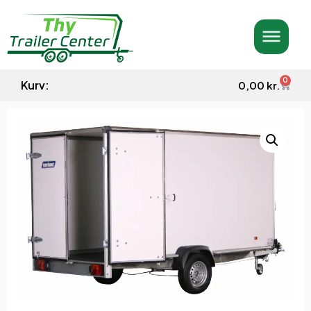
0
Kurv:
0,00
kr.