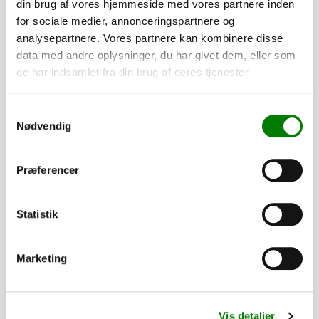
din brug af vores hjemmeside med vores partnere inden
Tilvalg
for sociale medier, annonceringspartnere og
analysepartnere. Vores partnere kan kombinere disse
Tilpas din trailer efter dine behov. Alle dele er som standard
data med andre oplysninger, du har givet dem, eller som
monteret, mens presenninger og lignende leveres løst.
de har indsamlet fra din brug af deres tjenester.
7.780,00
kr.
Samtykkevalg
6.224,00
kr.
ekskl. moms
Nødvendig
Præferencer
Kantsæt komplet for 1317C4/C5 - lgd-
dele
SKU: 66005A
Statistik
−
+
Marketing
4.880,00
kr.
3.904,00
kr.
ekskl. moms
Vis detaljer