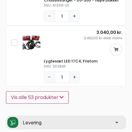
Chassisvanger - 05-350 - højre bukket
SKU: 61336-01
−
+
3.040,00
kr.
2.432,00
kr.
ekskl. moms
Lygtesæt LED 17C4, Fristom
SKU: 30265F
−
+
Vis alle 53 produkter
Levering