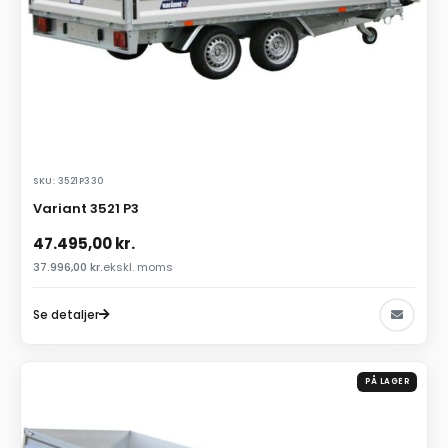
SKU: 3521P330
Variant 3521 P3
47.495,00
kr.
37.996,00
kr.
ekskl. moms
Se detaljer
PÅ LAGER