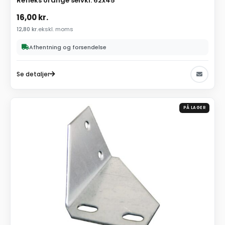
Refleks orange selvkl. 62x45
16,00
kr.
12,80
kr.
ekskl. moms
Afhentning og forsendelse
Se detaljer
PÅ LAGER