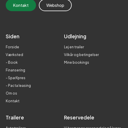
Kontakt
Webshop
Siden
Udlejning
Forside
Lej en trailer
Værksted
Vilkår og betingelser
- Book
Mine bookings
Finansering
- SparXpres
- Pacta leasing
Om os
Kontakt
Trailere
Reservedele