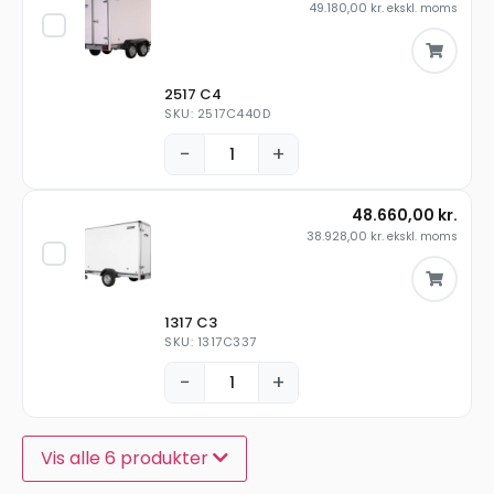
49.180,00
kr.
ekskl. moms
2517 C4
SKU: 2517C440D
−
+
48.660,00
kr.
38.928,00
kr.
ekskl. moms
1317 C3
SKU: 1317C337
−
+
Vis alle 6 produkter