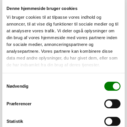
Denne hjemmeside bruger cookies
Vi bruger cookies til at tilpasse vores indhold og
annoncer, til at vise dig funktioner til sociale medier og til
at analysere vores trafik. Vi deler også oplysninger om
din brug af vores hjemmeside med vores partnere inden
for sociale medier, annonceringspartnere og
analysepartnere. Vores partnere kan kombinere disse
data med andre oplysninger, du har givet dem, eller som
de har indsamlet fra din brug af deres tjenester.
SKU: 40354
Samtykkevalg
Dupsko 35x35x1 - sort
Nødvendig
13,50
kr.
10,80
kr.
ekskl. moms
Præferencer
Afhentning og forsendelse
Statistik
Se detaljer