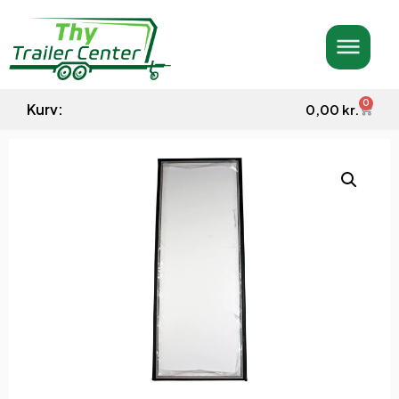
0
Kurv:
0,00
kr.