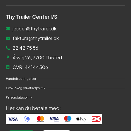
Thy Trailer Center I/S
jesper@thytrailer.dk
faktura@thytrailer.dk
22 42 75 56
Åsvej 26, 7700 Thisted
CVR: 44144506
Handelsbetingelser
Cookie- og privatlivspolitik
Persondatapolitik
Her kan du betale med: