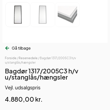
Gå tilbage
Forside
/
Reservedele
/ Bagdør 1317/2005C3 h/v
u/stanglås/hængsler
Bagdør 1317/2005C3 h/v
u/stanglås/hængsler
Vejl. udsalgspris
4.880,00
kr.