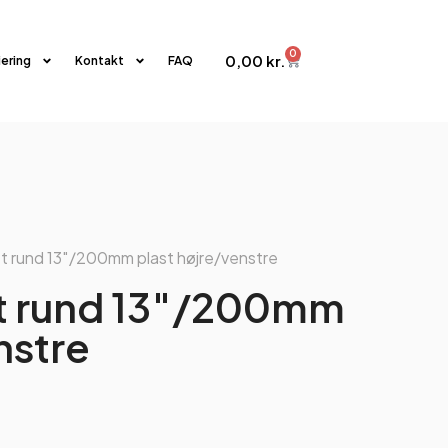
0
0,00
kr.
iering
Kontakt
FAQ
et rund 13″/200mm plast højre/venstre
et rund 13″/200mm
nstre