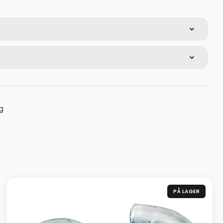
g
PÅ LAGER