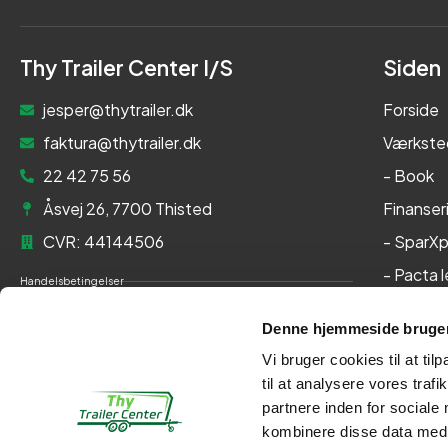
Thy Trailer Center I/S
Siden
jesper@thytrailer.dk
Forside
faktura@thytrailer.dk
Værkste
22 42 75 56
- Book
Åsvej 26, 7700 Thisted
Finanser
CVR: 44144506
- SparXp
- Pacta 
Handelsbetingelser
Om os
Cookie- og privatlivspolitik
Denne hjemmeside bruger
Kontakt
Persondatapolitik
Vi bruger cookies til at til
Her kan du betale med:
til at analysere vores tra
partnere inden for sociale
kombinere disse data med a