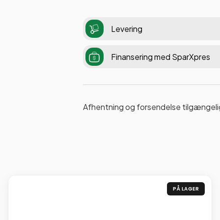
Levering
Finansering med SparXpres
Afhentning og forsendelse tilgængeli
PÅ LAGER