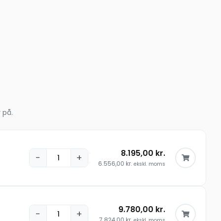
 på.
8.195,00
kr.
−
+
6.556,00
kr.
ekskl. moms
9.780,00
kr.
−
+
7.824,00
kr.
ekskl. moms