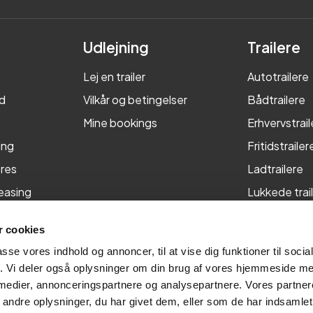
Udlejning
Trailere
Lej en trailer
Autotrailere
d
Vilkår og betingelser
Bådtrailere
Mine bookings
Erhvervstrail
ing
Fritidstrailer
res
Ladtrailere
leasing
Lukkede trai
Maskintraile
 cookies
Tiptrailere
passe vores indhold og annoncer, til at vise dig funktioner til soci
fik. Vi deler også oplysninger om din brug af vores hjemmeside m
 medier, annonceringspartnere og analysepartnere. Vores partne
ndre oplysninger, du har givet dem, eller som de har indsamlet 