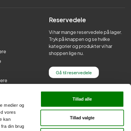
Reservedele
Vi har mange reservedele på lager.
Tryk på knappen og se hvilke
kategorier og produkter vi har
ere
shoppen lige nu.
e
Gå til reservedele
lere
re
Tillad alle
ale medier og
ed vores
Tillad valgte
re kan
fra din brug