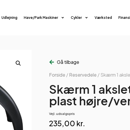
Udlejning
Have/Park Maskiner
Cykler
Værksted
Finans
Gå tilbage
Forside
/
Reservedele
/ Skærm 1 aksl
Skærm 1 aksl
plast højre/ve
Vejl. udsalgspris
235,00
kr.