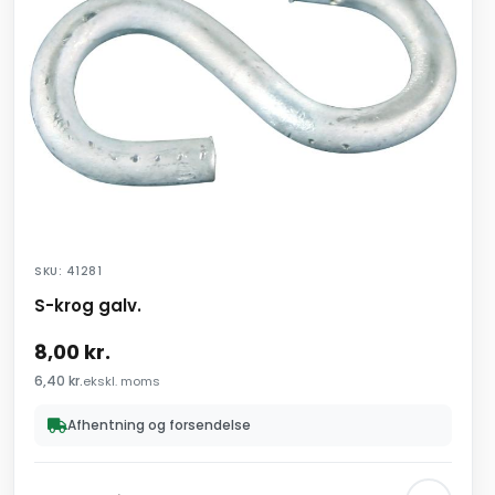
SKU: 41281
S-krog galv.
8,00
kr.
6,40
kr.
ekskl. moms
Afhentning og forsendelse