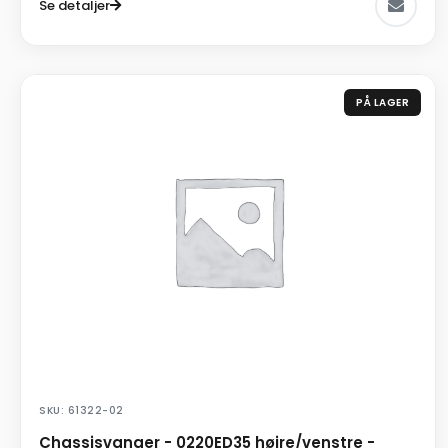
Se detaljer
PÅ LAGER
SKU: 61322-02
Chassisvanger - 0220ED35 højre/venstre -