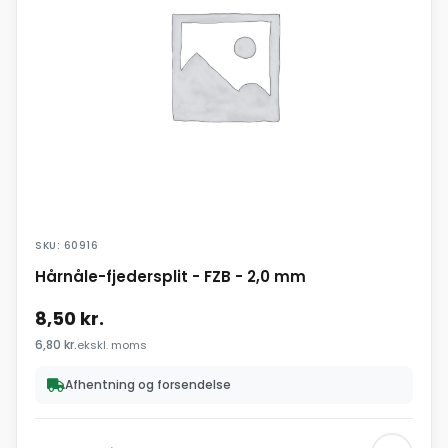
SKU: 60916
Hårnåle-fjedersplit - FZB - 2,0 mm
8,50
kr.
6,80
kr.
ekskl. moms
Afhentning og forsendelse