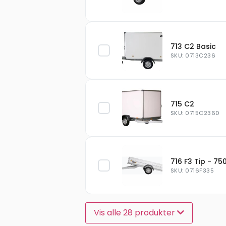
713 C2 Basic
SKU: 0713C236
715 C2
SKU: 0715C236D
716 F3 Tip - 750
SKU: 0716F335
Vis alle 28 produkter