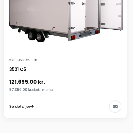
SKU: 3521C530D
3521 C5
121.695,00
kr.
97.356,00
kr.
ekskl. moms
Se detaljer