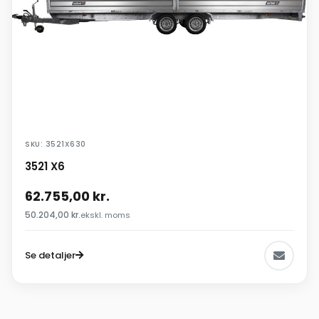
SKU: 3521X630
3521 X6
62.755,00
kr.
50.204,00
kr.
ekskl. moms
Se detaljer