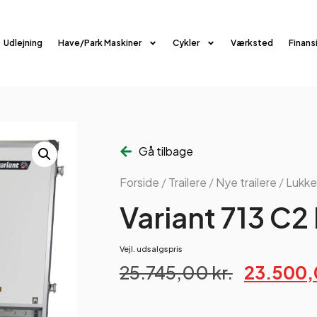
Udlejning
Have/Park Maskiner
Cykler
Værksted
Finans
Gå tilbage
Forside
/
Trailere
/
Nye trailere
/
Lukke
Variant 713 C2
Vejl. udsalgspris
25.745,00
kr.
23.500