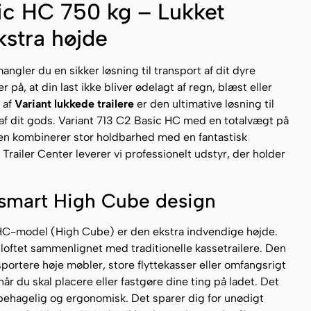
ic HC 750 kg – Lukket
kstra højde
angler du en sikker løsning til transport af dit dyre
 på, at din last ikke bliver ødelagt af regn, blæst eller
 af
Variant lukkede trailere
er den ultimative løsning til
af dit gods. Variant 713 C2 Basic HC med en totalvægt på
Den kombinerer stor holdbarhed med en fantastisk
railer Center leverer vi professionelt udstyr, der holder
 smart High Cube design
 HC-model (High Cube) er den ekstra indvendige højde.
 loftet sammenlignet med traditionelle kassetrailere. Den
nsportere høje møbler, store flyttekasser eller omfangsrigt
år du skal placere eller fastgøre dine ting på ladet. Det
 behagelig og ergonomisk. Det sparer dig for unødigt