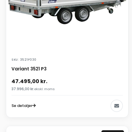
SKU: 3521P330
Variant 3521 P3
47.495,00
kr.
37.996,00
kr.
ekskl. moms
Se detaljer