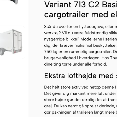
Variant 713 C2 Bas
cargotrailer med e
Står du overfor en flytteopgave, eller m
værktøj? Vil du være fuldstændig sikker
nysgerrige blikke? Modellerne i serien
dig, der kræver maksimal beskyttelse 
750 kg er en rummelig cargotrailer. 
brugervenlighed i hverdagen. Hos Thy T
dine ting tørre under alle forhold.
Ekstra lofthøjde med
Det helt store aktiv ved netop denne
Det giver dig markant mere luft under
store højde gør det utroligt let at tra
grej. Du kan nemt gå oprejst derinde, n
gør pakningen af traileren langt mere