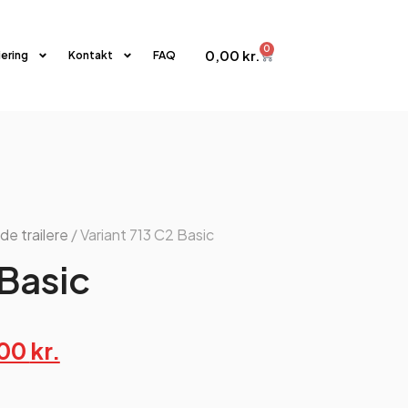
0
0,00
kr.
iering
Kontakt
FAQ
de trailere
/ Variant 713 C2 Basic
 Basic
,00
kr.