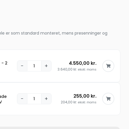
le dele er som standard monteret, mens presenninger og
4.550,00
kr.
 - 2
−
+
3.640,00
kr.
ekskl. moms
255,00
kr.
ade
−
+
IV
204,00
kr.
ekskl. moms