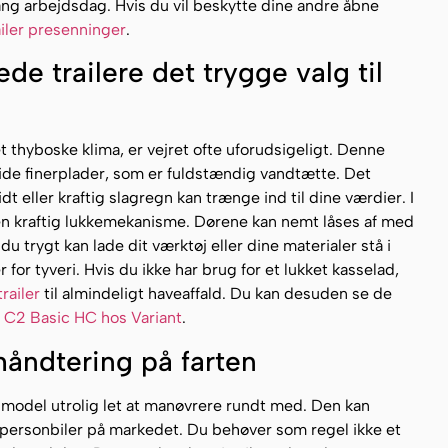
ng arbejdsdag. Hvis du vil beskytte dine andre åbne
ailer presenninger
.
ede trailere det trygge valg til
t thyboske klima, er vejret ofte uforudsigeligt. Denne
vide finerplader, som er fuldstændig vandtætte. Det
dt eller kraftig slagregn kan trænge ind til dine værdier. I
n kraftig lukkemekanisme. Dørene kan nemt låses af med
u trygt kan lade dit værktøj eller dine materialer stå i
for tyveri. Hvis du ikke har brug for et lukket kasselad,
trailer
til almindeligt haveaffald. Du kan desuden se de
3 C2 Basic HC hos Variant
.
håndtering på farten
model utrolig let at manøvrere rundt med. Den kan
e personbiler på markedet. Du behøver som regel ikke et