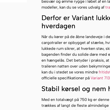
besvær og ømme rygge i løbet af en la
modeller, kan du se vores udvalg af
tr
Derfor er Variant lukk
hverdagen
Når du kører på de åbne landeveje i de
cargotrailer er opbygget af stærke, h
lukkede rum sikrer, at hverken støv, ski
bagenden finder du solide døre med e
en hængelås. Det betyder i praksis, at d
traileren natten over uden bekymringer 
kan du i stedet se vores mindre
fritids
officielle specifikationer på
Variant 71
Stabil kørsel og nem 
Med en totalvægt på 750 kg er denne 
trækkes af langt de fleste almindelig