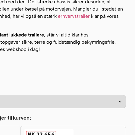
fsted med den. Det stærke chassis sikrer desuden, at
å bilen under kørsel på motorvejen. Mangler du i stedet en
omhed, har vi også en stærk
erhvervstrailer
klar på vores
iant lukkede trailere
, står vi altid klar hos
rtopgaver sikre, tørre og fuldstændig bekymringsfrie.
ores webshop i dag!
er til kurven: