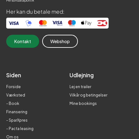
Persondatapolitik
Her kan du betale med:
Kontakt
Webshop
Siden
Udlejning
Forside
Lej en trailer
Værksted
Vilkår og betingelser
- Book
Mine bookings
Finansering
- SparXpres
- Pacta leasing
Om os