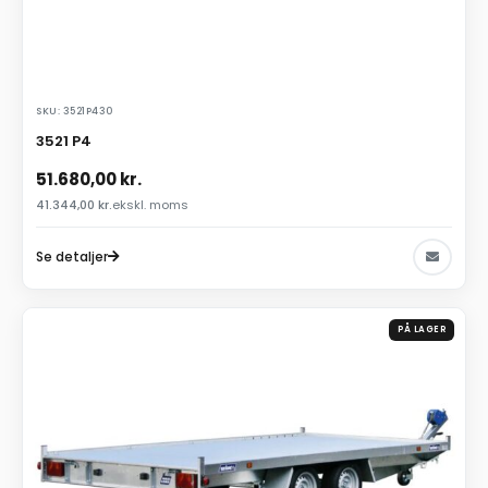
SKU: 3521P430
3521 P4
51.680,00
kr.
41.344,00
kr.
ekskl. moms
Se detaljer
PÅ LAGER