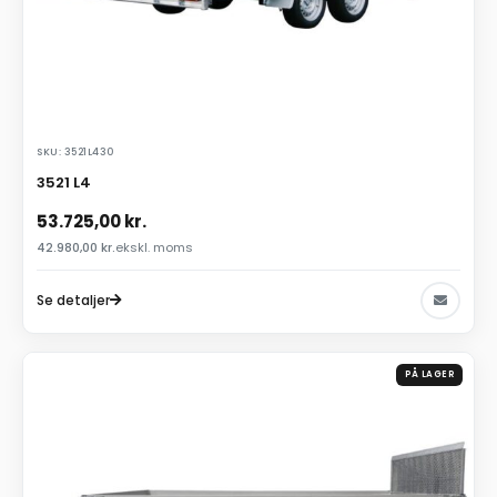
SKU: 3521L430
3521 L4
53.725,00
kr.
42.980,00
kr.
ekskl. moms
Se detaljer
PÅ LAGER