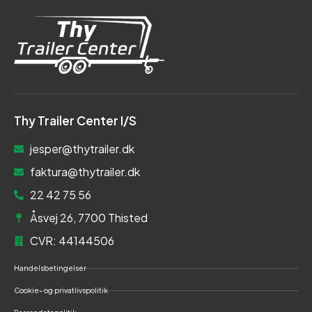
Thy Trailer Center I/S
jesper@thytrailer.dk
faktura@thytrailer.dk
22 42 75 56
Åsvej 26, 7700 Thisted
CVR: 44144506
Handelsbetingelser
Cookie- og privatlivspolitik