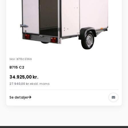
SKU: B715C236D
B715 C2
34.925,00
kr.
27.940,00
kr.
ekskl. moms
Se detaljer