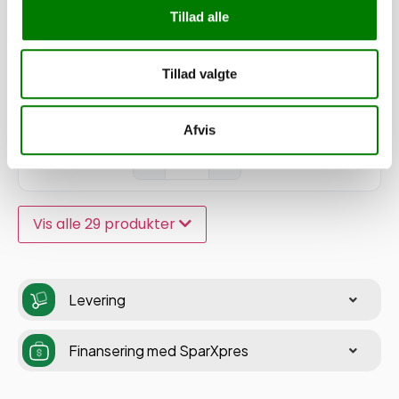
1.735,00
kr.
Tillad alle
1.388,00
kr.
ekskl. moms
Tillad valgte
Stålbagsmæk kpl. til 220/713/1013
Edition
Afvis
SKU: M101843
−
+
Vis alle 29 produkter
Levering
Finansering med SparXpres