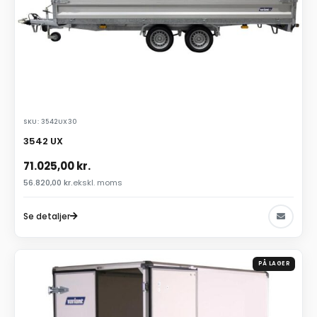
SKU: 3542UX30
3542 UX
71.025,00
kr.
56.820,00
kr.
ekskl. moms
Se detaljer
PÅ LAGER