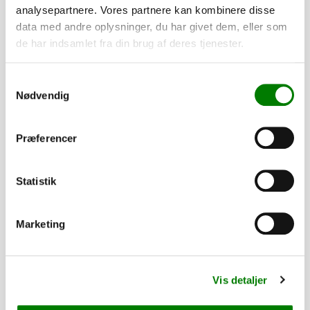
analysepartnere. Vores partnere kan kombinere disse
data med andre oplysninger, du har givet dem, eller som
820,00
kr.
de har indsamlet fra din brug af deres tjenester.
656,00
kr.
ekskl. moms
Samtykkevalg
Nødvendig
Frontplade 220/713/1013 Edition
SKU: 101840
−
+
Præferencer
31,00
kr.
Statistik
24,80
kr.
ekskl. moms
Marketing
Akselforstærkning 502 / 713 / 752
SKU: 41537
−
+
Vis detaljer