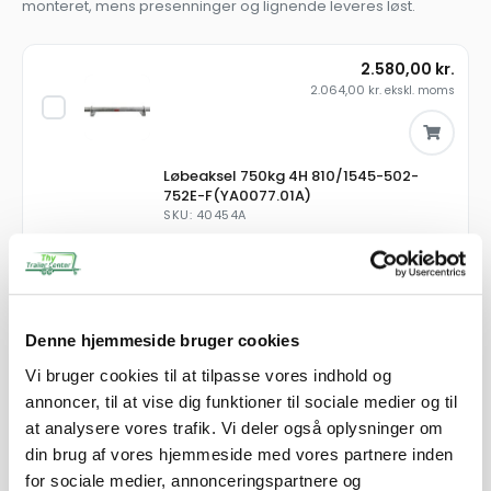
monteret, mens presenninger og lignende leveres løst.
2.580,00
kr.
2.064,00
kr.
ekskl. moms
Løbeaksel 750kg 4H 810/1545-502-
752E-F(YA0077.01A)
SKU: 40454A
−
+
165,00
kr.
132,00
kr.
ekskl. moms
Denne hjemmeside bruger cookies
Vi bruger cookies til at tilpasse vores indhold og
annoncer, til at vise dig funktioner til sociale medier og til
Vinkelbeslag
at analysere vores trafik. Vi deler også oplysninger om
SKU: 101903
din brug af vores hjemmeside med vores partnere inden
−
+
for sociale medier, annonceringspartnere og