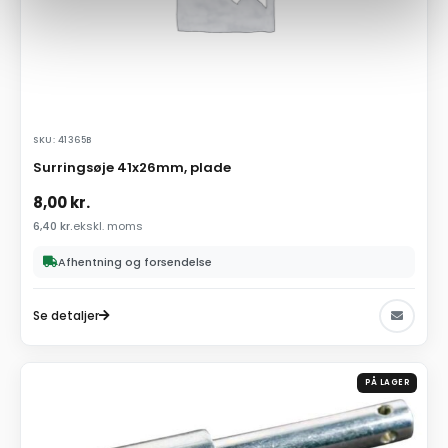
SKU: 41365B
Surringsøje 41x26mm, plade
8,00
kr.
6,40
kr.
ekskl. moms
Afhentning og forsendelse
Se detaljer
PÅ LAGER