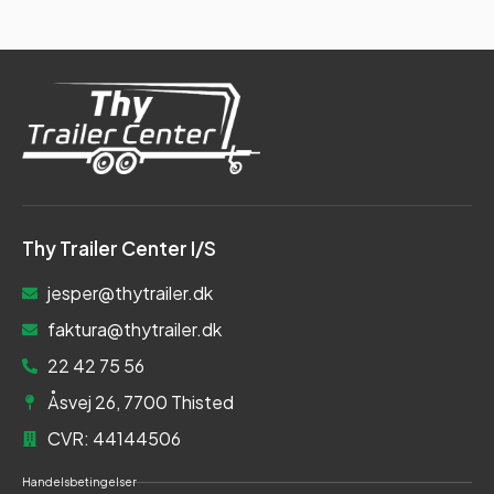
Thy Trailer Center I/S
jesper@thytrailer.dk
faktura@thytrailer.dk
22 42 75 56
Åsvej 26, 7700 Thisted
CVR: 44144506
Handelsbetingelser