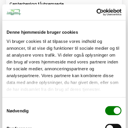
Centerbeslag f/ubremsede
170,00
kr.
136,00
kr.
ekskl. moms
Afhentning og forsendelse
Denne hjemmeside bruger cookies
Vi bruger cookies til at tilpasse vores indhold og
Se detaljer
annoncer, til at vise dig funktioner til sociale medier og til
at analysere vores trafik. Vi deler også oplysninger om
din brug af vores hjemmeside med vores partnere inden
PÅ LAGER
for sociale medier, annonceringspartnere og
analysepartnere. Vores partnere kan kombinere disse
data med andre oplysninger, du har givet dem, eller som
de har indsamlet fra din brug af deres tjenester.
Samtykkevalg
Nødvendig