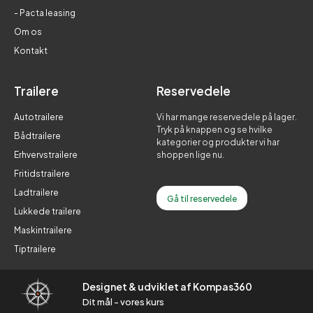
- Pacta leasing
Om os
Kontakt
Trailere
Reservedele
Autotrailere
Vi har mange reservedele på lager.
Tryk på knappen og se hvilke
Bådtrailere
kategorier og produkter vi har
Erhvervstrailere
shoppen lige nu.
Fritidstrailere
Ladtrailere
Gå til reservedele
Lukkede trailere
Maskintrailere
Tiptrailere
Designet & udviklet af Kompas360
Dit mål - vores kurs