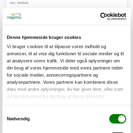
SKU: 40043A
Surringsøje lille, D-ring
17,50
kr.
14,00
kr.
ekskl. moms
Denne hjemmeside bruger cookies
Afhentning og forsendelse
Vi bruger cookies til at tilpasse vores indhold og
annoncer, til at vise dig funktioner til sociale medier og til
Se detaljer
at analysere vores trafik. Vi deler også oplysninger om
din brug af vores hjemmeside med vores partnere inden
for sociale medier, annonceringspartnere og
PÅ LAGER
analysepartnere. Vores partnere kan kombinere disse
data med andre oplysninger, du har givet dem, eller som
de har indsamlet fra din brug af deres tjenester.
Samtykkevalg
Nødvendig