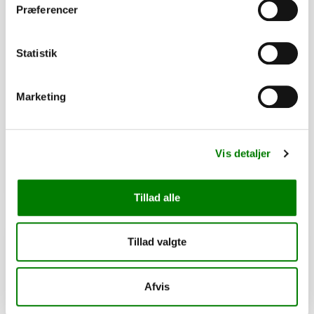
Præferencer
Statistik
SKU: 10003S
Kuglekobling SPP, 60x60, 750kg m/stikholder
Marketing
210,00
kr.
168,00
kr.
ekskl. moms
Afhentning og forsendelse
Vis detaljer
Se detaljer
Tillad alle
PÅ LAGER
Tillad valgte
Afvis