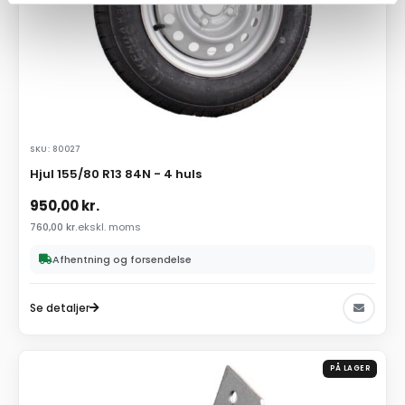
SKU: 80027
Hjul 155/80 R13 84N - 4 huls
950,00
kr.
760,00
kr.
ekskl. moms
Afhentning og forsendelse
Se detaljer
PÅ LAGER