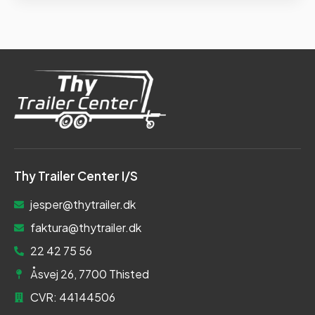
Thy Trailer Center I/S
jesper@thytrailer.dk
faktura@thytrailer.dk
22 42 75 56
Åsvej 26, 7700 Thisted
CVR: 44144506