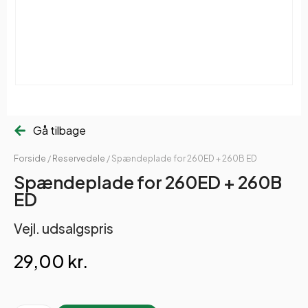
Gå tilbage
Forside
/
Reservedele
/ Spændeplade for 260ED + 260B ED
Spændeplade for 260ED + 260B
ED
Vejl. udsalgspris
29,00
kr.