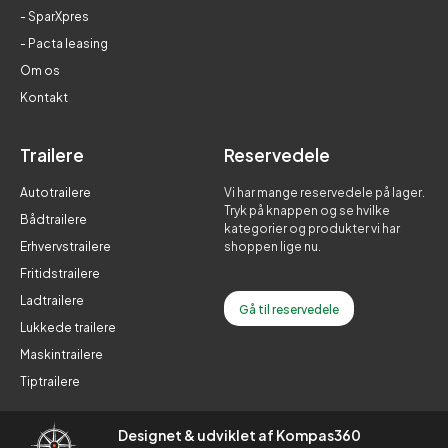
- SparXpres
- Pacta leasing
Om os
Kontakt
Trailere
Reservedele
Autotrailere
Vi har mange reservedele på lager.
Tryk på knappen og se hvilke
Bådtrailere
kategorier og produkter vi har
Erhvervstrailere
shoppen lige nu.
Fritidstrailere
Ladtrailere
Gå til reservedele
Lukkede trailere
Maskintrailere
Tiptrailere
Designet & udviklet af Kompas360