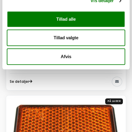
Vis detaljer
Tillad alle
SKU: 41377D
Tillad valgte
Skærm 1 akslet rund 13"/200mm plast højre/venstre
235,00
kr.
188,00
kr.
ekskl. moms
Afvis
Afhentning og forsendelse
Se detaljer
PÅ LAGER