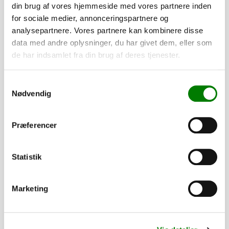
din brug af vores hjemmeside med vores partnere inden
SKU: 41305
for sociale medier, annonceringspartnere og
Modhold til lukker for smæk/side
analysepartnere. Vores partnere kan kombinere disse
data med andre oplysninger, du har givet dem, eller som
20,50
kr.
de har indsamlet fra din brug af deres tjenester.
16,40
kr.
ekskl. moms
Afhentning og forsendelse
Samtykkevalg
Nødvendig
Se detaljer
Præferencer
PÅ LAGER
Statistik
Marketing