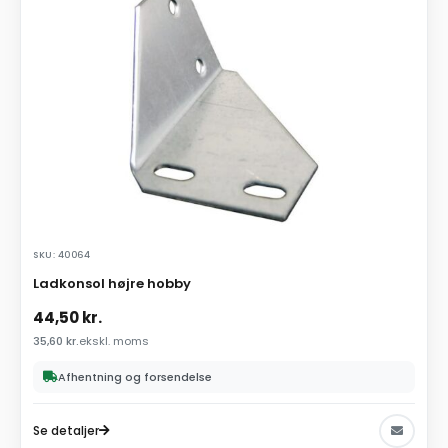
SKU: 40064
Ladkonsol højre hobby
44,50
kr.
35,60
kr.
ekskl. moms
Afhentning og forsendelse
Se detaljer