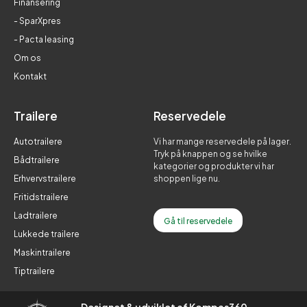
Finansering
- SparXpres
- Pacta leasing
Om os
Kontakt
Trailere
Reservedele
Autotrailere
Vi har mange reservedele på lager.
Tryk på knappen og se hvilke
Bådtrailere
kategorier og produkter vi har
Erhvervstrailere
shoppen lige nu.
Fritidstrailere
Ladtrailere
Gå til reservedele
Lukkede trailere
Maskintrailere
Tiptrailere