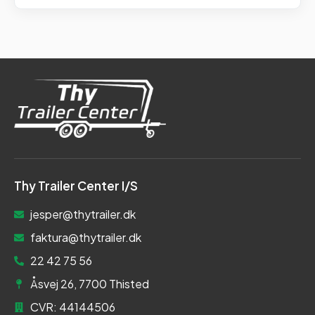
Thy Trailer Center I/S
jesper@thytrailer.dk
faktura@thytrailer.dk
22 42 75 56
Åsvej 26, 7700 Thisted
CVR: 44144506