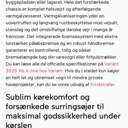
byggepladsen eller lageret. Hele det forstærkede
chassis er komplet helsvejst og efterfølgende
varmgalvaniseret. Varmgalvaniseringen yder en
uovertruffen og langvarig rustbeskyttelse mod vejsalt,
stenslag og det omskiftelige danske vejr i mange år
fremover. Det integrerede bremsesystem med ekstra
forstærket påløbsbremse og en robust håndbremse
garanterer en kontrolleret, rolig og sikker
bremselængde bag din varevogn eller firhjulstrækker.
Du kan læse alle de officielle specifikationer på
Variant
3525 X6 X-line hos Variant
. Hvis du i stedet kun søger
en helt let og ubremset vogn til mindre private
haveprojekter, kan du se vores udvalg af
fritidstrailer
.
Sublim kørekomfort og
forsænkede surringsøjer til
maksimal godssikkerhed under
kørslen