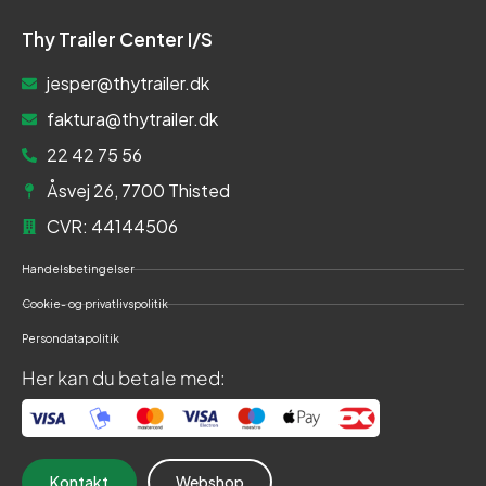
Thy Trailer Center I/S
jesper@thytrailer.dk
faktura@thytrailer.dk
22 42 75 56
Åsvej 26, 7700 Thisted
CVR: 44144506
Handelsbetingelser
Cookie- og privatlivspolitik
Persondatapolitik
Her kan du betale med:
Kontakt
Webshop