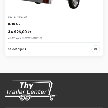
SKU: B715C236D
B715 C2
34.925,00
kr.
27.940,00
kr.
ekskl. moms
Se detaljer