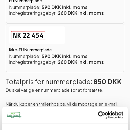
EU Nummerplade
Nummerplade:
590 DKK inkl. moms
Indregistreringsgebyr:
260 DKK inkl. moms
Ikke-EU Nummerplade
Nummerplade:
590 DKK inkl. moms
Indregistreringsgebyr:
260 DKK inkl. moms
Totalpris for nummerplade:
850 DKK
Du skal vælge en nummerplade for at forsætte.
Når du køber en trailer hos os, vil du modtage en e-mail,
hvor vi beder dig om at oplyse navn, adresse og CPR-
nummer. Disse oplysninger er nødvendige for at kunne
indregistrere din trailer korrekt. Du skal blot besvare e-