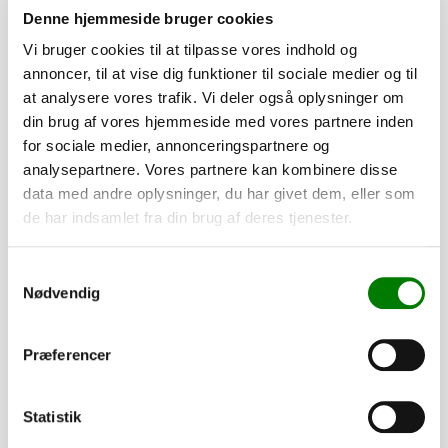
mailen med de påkrævede oplysninger.
Denne hjemmeside bruger cookies
Vi bruger cookies til at tilpasse vores indhold og
Hvis du har spørgsmål, er du naturligvis altid velkommen til
annoncer, til at vise dig funktioner til sociale medier og til
at kontakte os.
at analysere vores trafik. Vi deler også oplysninger om
din brug af vores hjemmeside med vores partnere inden
Tilføj til kurv
for sociale medier, annonceringspartnere og
analysepartnere. Vores partnere kan kombinere disse
data med andre oplysninger, du har givet dem, eller som
de har indsamlet fra din brug af deres tjenester.
Tilvalg
Samtykkevalg
Nødvendig
Tilpas din trailer efter dine behov. Alle dele er som standard
monteret, mens presenninger og lignende leveres løst.
Præferencer
1.580,00
kr.
1.264,00
kr.
ekskl. moms
Statistik