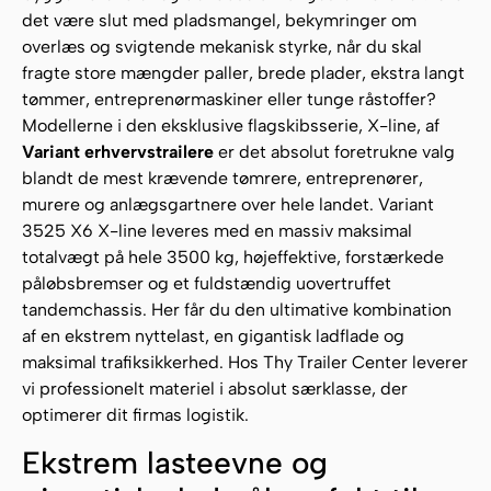
det være slut med pladsmangel, bekymringer om
overlæs og svigtende mekanisk styrke, når du skal
fragte store mængder paller, brede plader, ekstra langt
tømmer, entreprenørmaskiner eller tunge råstoffer?
Modellerne i den eksklusive flagskibsserie, X-line, af
Variant erhvervstrailere
er det absolut foretrukne valg
blandt de mest krævende tømrere, entreprenører,
murere og anlægsgartnere over hele landet. Variant
3525 X6 X-line leveres med en massiv maksimal
totalvægt på hele 3500 kg, højeffektive, forstærkede
påløbsbremser og et fuldstændig uovertruffet
tandemchassis. Her får du den ultimative kombination
af en ekstrem nyttelast, en gigantisk ladflade og
maksimal trafiksikkerhed. Hos Thy Trailer Center leverer
vi professionelt materiel i absolut særklasse, der
optimerer dit firmas logistik.
Ekstrem lasteevne og