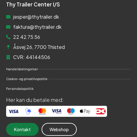
Thy Trailer Center I/S
jesper@thytrailer.dk
faktura@thytrailer.dk
22 42 75 56
Åsvej 26, 7700 Thisted
CVR: 44144506
Handelsbetingelser
Cookie- og privatlivspolitik
Persondatapolitik
Her kan du betale med:
Kontakt
Webshop