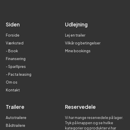
Siden
Udlejning
Forside
Lej en trailer
Værksted
Vilkår og betingelser
- Book
Mine bookings
Finansering
- SparXpres
- Pacta leasing
Om os
Kontakt
Trailere
Reservedele
Autotrailere
Vi har mange reservedele på lager.
Tryk på knappen og se hvilke
Bådtrailere
kategorier og produkter vi har