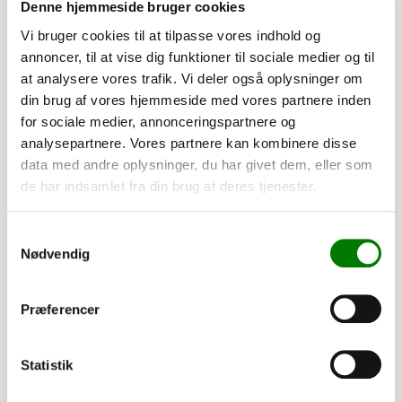
Denne hjemmeside bruger cookies
Vi bruger cookies til at tilpasse vores indhold og
annoncer, til at vise dig funktioner til sociale medier og til
at analysere vores trafik. Vi deler også oplysninger om
din brug af vores hjemmeside med vores partnere inden
for sociale medier, annonceringspartnere og
analysepartnere. Vores partnere kan kombinere disse
data med andre oplysninger, du har givet dem, eller som
de har indsamlet fra din brug af deres tjenester.
SKU: 40354
Dupsko 35x35x1 - sort
Samtykkevalg
Nødvendig
13,50
kr.
10,80
kr.
ekskl. moms
Præferencer
Afhentning og forsendelse
Se detaljer
Statistik