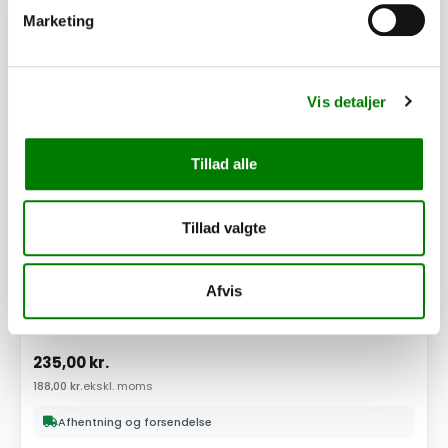
PÅ LAGER
Marketing
Vis detaljer
Tillad alle
Tillad valgte
Afvis
SKU: 41377D
Skærm 1 akslet rund 13"/200mm plast højre/venstre
235,00
kr.
188,00
kr.
ekskl. moms
Afhentning og forsendelse