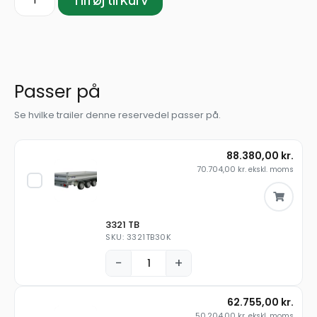
Passer på
Se hvilke trailer denne reservedel passer på.
88.380,00
kr.
70.704,00
kr.
ekskl. moms
3321 TB
SKU: 3321TB30K
−
+
62.755,00
kr.
50.204,00
kr.
ekskl. moms