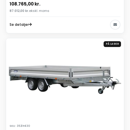
108.765,00
kr.
87.012,00
kr.
ekskl. moms
Se detaljer
PÅ LAGER
SKU: 3521P430