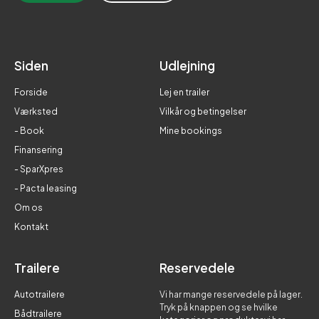
Siden
Udlejning
Forside
Lej en trailer
Værksted
Vilkår og betingelser
- Book
Mine bookings
Finansering
- SparXpres
- Pacta leasing
Om os
Kontakt
Trailere
Reservedele
Autotrailere
Vi har mange reservedele på lager.
Tryk på knappen og se hvilke
Bådtrailere