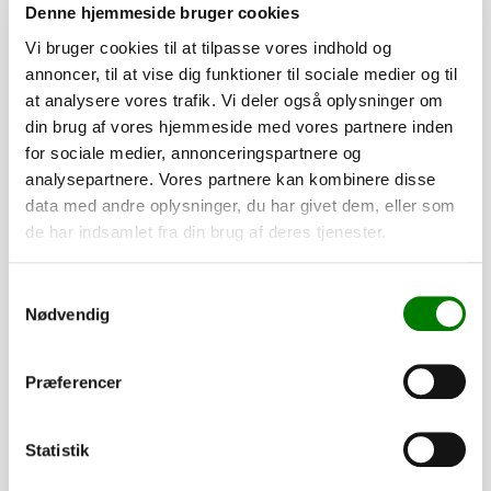
Denne hjemmeside bruger cookies
SKU: 41348
Vi bruger cookies til at tilpasse vores indhold og
−
+
annoncer, til at vise dig funktioner til sociale medier og til
at analysere vores trafik. Vi deler også oplysninger om
1.160,00
kr.
din brug af vores hjemmeside med vores partnere inden
928,00
kr.
ekskl. moms
for sociale medier, annonceringspartnere og
analysepartnere. Vores partnere kan kombinere disse
data med andre oplysninger, du har givet dem, eller som
Reservehjulsholder 3518 M3/M4/B4
de har indsamlet fra din brug af deres tjenester.
SKU: 40522
−
+
Samtykkevalg
Nødvendig
185,00
kr.
148,00
kr.
ekskl. moms
Præferencer
Skærmstiver f/aluskærm h+v -
Statistik
maskintrailer
SKU: 41374