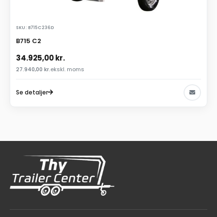
SKU: B715C236D
B715 C2
34.925,00
kr.
27.940,00
kr.
ekskl. moms
Se detaljer