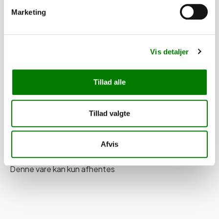
Marketing
−
+
Vis alle 30 produkter
Vis detaljer
Tillad alle
Levering
Tillad valgte
Finansering med SparXpres
Afvis
Denne vare kan kun afhentes