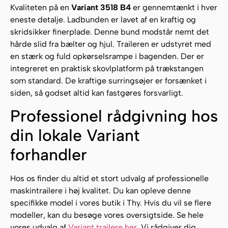
Kvaliteten på en
Variant 3518 B4
er gennemtænkt i hver
eneste detalje. Ladbunden er lavet af en kraftig og
skridsikker finerplade. Denne bund modstår nemt det
hårde slid fra bælter og hjul. Traileren er udstyret med
en stærk og fuld opkørselsrampe i bagenden. Der er
integreret en praktisk skovlplatform på trækstangen
som standard. De kraftige surringsøjer er forsænket i
siden, så godset altid kan fastgøres forsvarligt.
Professionel rådgivning hos
din lokale Variant
forhandler
Hos os finder du altid et stort udvalg af professionelle
maskintrailere i høj kvalitet. Du kan opleve denne
specifikke model i vores butik i Thy. Hvis du vil se flere
modeller, kan du besøge vores oversigtside. Se hele
vores udvalg af
Variant trailere her
. Vi rådgiver dig