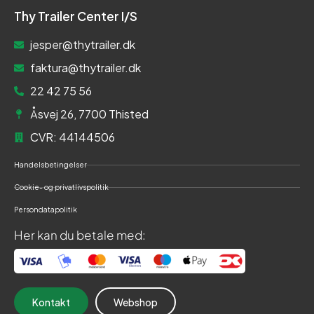
Thy Trailer Center I/S
jesper@thytrailer.dk
faktura@thytrailer.dk
22 42 75 56
Åsvej 26, 7700 Thisted
CVR: 44144506
Handelsbetingelser
Cookie- og privatlivspolitik
Persondatapolitik
Her kan du betale med:
Kontakt
Webshop