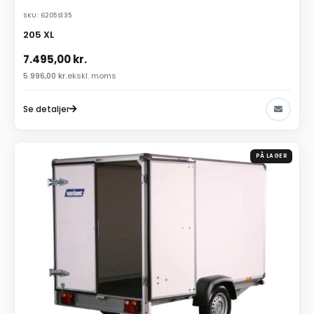
SKU: 6205S135
205 XL
7.495,00
kr.
5.996,00
kr.
ekskl. moms
Se detaljer
PÅ LAGER