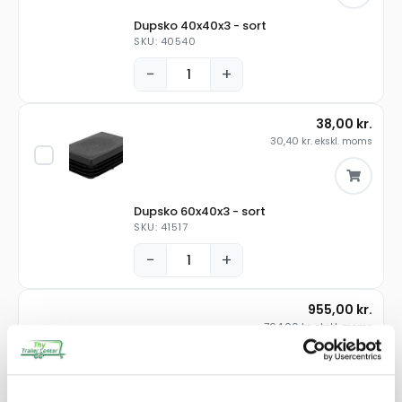
Dupsko 40x40x3 - sort
SKU: 40540
−
+
38,00
kr.
30,40
kr.
ekskl. moms
Dupsko 60x40x3 - sort
SKU: 41517
−
+
955,00
kr.
764,00
kr.
ekskl. moms
Monteringsrør bagrampe ø31, 18B4