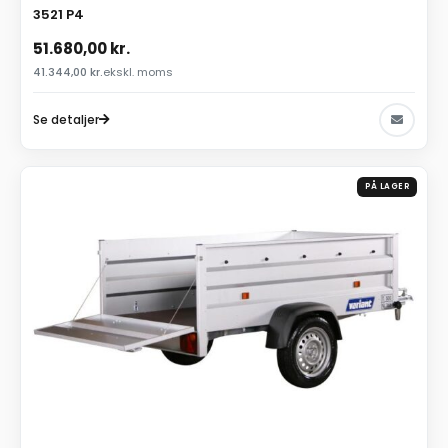
3521 P4
51.680,00
kr.
41.344,00
kr.
ekskl. moms
Se detaljer
PÅ LAGER