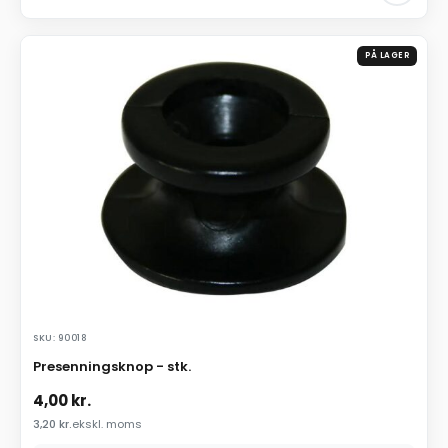
PÅ LAGER
SKU: 90018
Presenningsknop - stk.
4,00
kr.
3,20
kr.
ekskl. moms