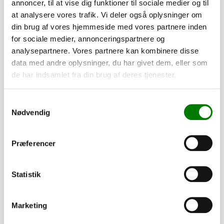
annoncer, til at vise dig funktioner til sociale medier og til
at analysere vores trafik. Vi deler også oplysninger om
din brug af vores hjemmeside med vores partnere inden
for sociale medier, annonceringspartnere og
analysepartnere. Vores partnere kan kombinere disse
SKU: 101935
data med andre oplysninger, du har givet dem, eller som
Vinkelbeslag
de har indsamlet fra din brug af deres tjenester.
160,00
kr.
128,00
kr.
ekskl. moms
Samtykkevalg
Nødvendig
Afhentning og forsendelse
Se detaljer
Præferencer
Statistik
PÅ LAGER
Marketing