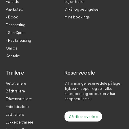
Forside
Lej en trailer
Værksted
Vilkår og betingelser
- Book
Mine bookings
Finansering
- SparXpres
- Pacta leasing
Om os
Kontakt
Trailere
Reservedele
Autotrailere
Vi har mange reservedele på lager.
Tryk på knappen og se hvilke
Bådtrailere
kategorier og produkter vi har
Erhvervstrailere
shoppen lige nu.
Fritidstrailere
Ladtrailere
Gå til reservedele
Lukkede trailere