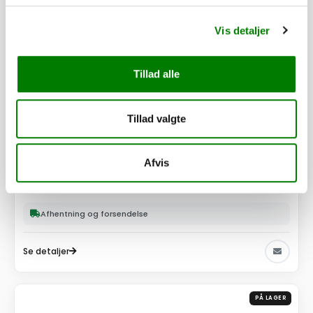
Vis detaljer
Tillad alle
Tillad valgte
SKU: 60916
Hårnåle-fjedersplit - FZB - 2,0 mm
Afvis
8,50
kr.
6,80
kr.
ekskl. moms
Afhentning og forsendelse
Se detaljer
PÅ LAGER