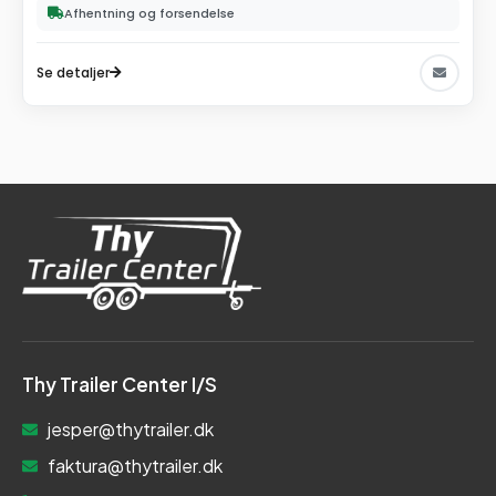
Afhentning og forsendelse
Se detaljer
Thy Trailer Center I/S
jesper@thytrailer.dk
faktura@thytrailer.dk