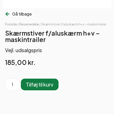
Gå tilbage
Forside
/
Reservedele
/ Skærmstiver f/aluskærm h+v – maskintrailer
Skærmstiver f/aluskærm h+v –
maskintrailer
Vejl. udsalgspris
185,00
kr.
Tilføj til kurv