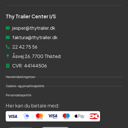
Thy Trailer Center I/S
jesper@thytrailer.dk
faktura@thytrailer.dk
22 42 75 56
Åsvej 26, 7700 Thisted
CVR: 44144506
Handelsbetingelser
Cookie- og privatlivspolitik
Persondatapolitik
Her kan du betale med: