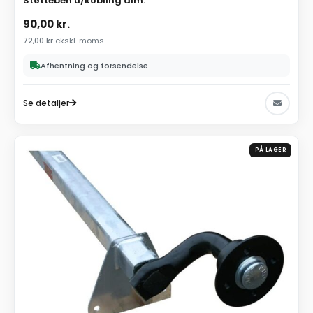
Støtteben u/kobling alm.
90,00
kr.
72,00
kr.
ekskl. moms
Afhentning og forsendelse
Se detaljer
PÅ LAGER