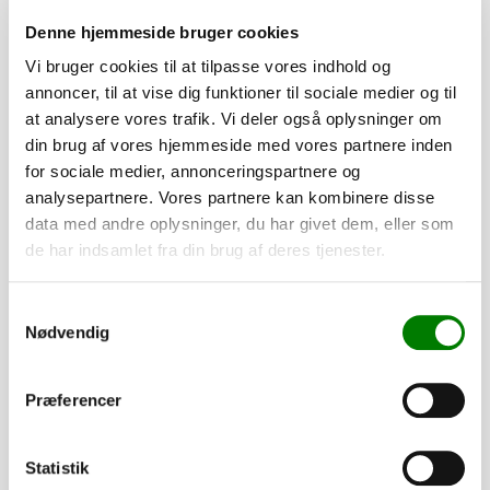
Denne hjemmeside bruger cookies
Vi bruger cookies til at tilpasse vores indhold og
annoncer, til at vise dig funktioner til sociale medier og til
at analysere vores trafik. Vi deler også oplysninger om
din brug af vores hjemmeside med vores partnere inden
for sociale medier, annonceringspartnere og
analysepartnere. Vores partnere kan kombinere disse
data med andre oplysninger, du har givet dem, eller som
de har indsamlet fra din brug af deres tjenester.
SKU: 90029
Samtykkevalg
Centerbeslag f/ubremsede
Nødvendig
170,00
kr.
136,00
kr.
ekskl. moms
Præferencer
Afhentning og forsendelse
Statistik
Se detaljer