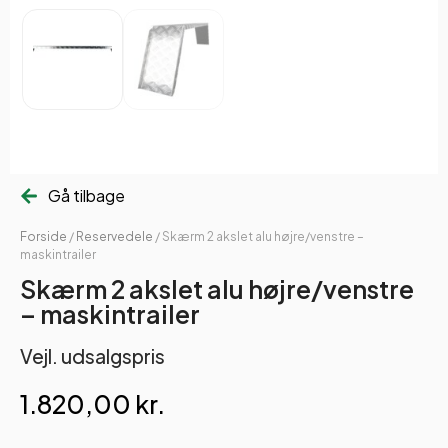
Gå tilbage
Forside
/
Reservedele
/ Skærm 2 akslet alu højre/venstre –
maskintrailer
Skærm 2 akslet alu højre/venstre
– maskintrailer
Vejl. udsalgspris
1.820,00
kr.