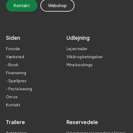
Kontakt
Webshop
Siden
Udlejning
Forside
Lej en trailer
Værksted
Vilkår og betingelser
- Book
Mine bookings
Finansering
- SparXpres
- Pacta leasing
Om os
Kontakt
Trailere
Reservedele