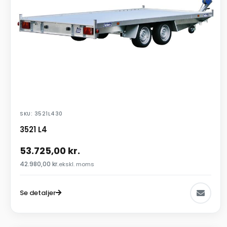
SKU: 3521L430
3521 L4
53.725,00
kr.
42.980,00
kr.
ekskl. moms
Se detaljer