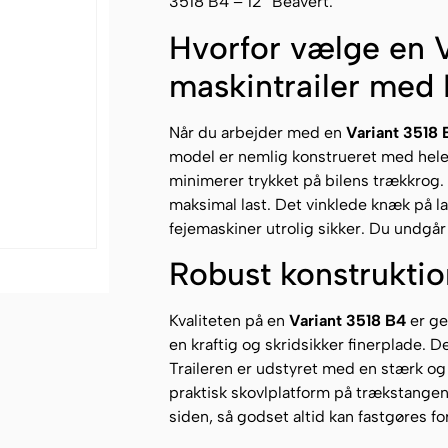
3518 B4 – 12″ Beavert.
Hvorfor vælge en 
maskintrailer med 
Når du arbejder med en
Variant 3518 
model er nemlig konstrueret med hele 
minimerer trykket på bilens trækkrog. 
maksimal last. Det vinklede knæk på l
fejemaskiner utrolig sikker. Du undgå
Robust konstrukti
Kvaliteten på en
Variant 3518 B4
er ge
en kraftig og skridsikker finerplade. 
Traileren er udstyret med en stærk og
praktisk skovlplatform på trækstangen
siden, så godset altid kan fastgøres for