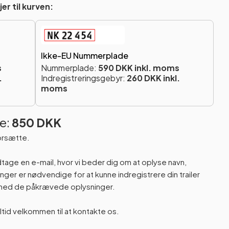
er til kurven:
Ikke-EU Nummerplade
s
Nummerplade:
590 DKK inkl. moms
.
Indregistreringsgebyr:
260 DKK inkl.
moms
e:
850 DKK
orsætte.
odtage en e-mail, hvor vi beder dig om at oplyse navn,
er er nødvendige for at kunne indregistrere din trailer
n med de påkrævede oplysninger.
altid velkommen til at kontakte os.