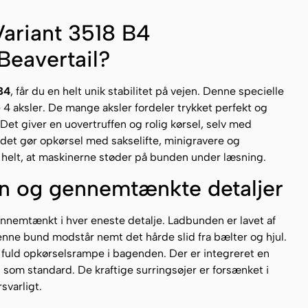
Variant 3518 B4
Beavertail?
B4
, får du en helt unik stabilitet på vejen. Denne specielle
4 aksler. De mange aksler fordeler trykket perfekt og
Det giver en uovertruffen og rolig kørsel, selv med
adet gør opkørsel med sakselifte, minigravere og
r helt, at maskinerne støder på bunden under læsning.
on og gennemtænkte detaljer
nnemtænkt i hver eneste detalje. Ladbunden er lavet af
Denne bund modstår nemt det hårde slid fra bælter og hjul.
 fuld opkørselsrampe i bagenden. Der er integreret en
 som standard. De kraftige surringsøjer er forsænket i
svarligt.