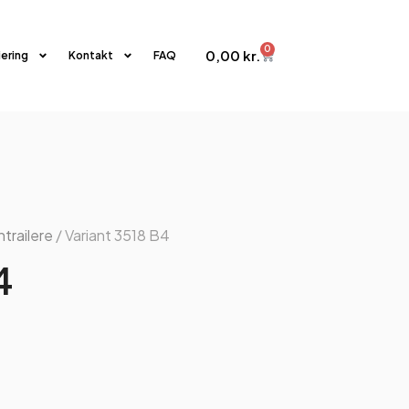
0
0,00
kr.
iering
Kontakt
FAQ
trailere
/ Variant 3518 B4
4