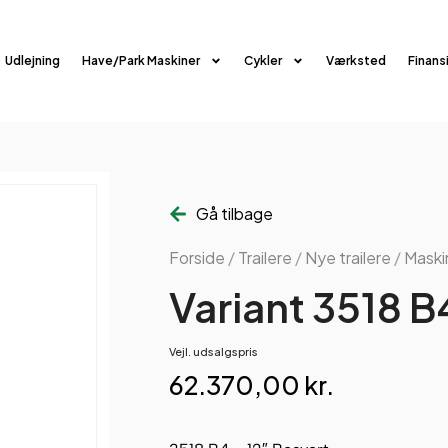
Udlejning
Have/Park Maskiner
Cykler
Værksted
Finans
Gå tilbage
Forside
/
Trailere
/
Nye trailere
/
Maskin
Variant 3518 B
Vejl. udsalgspris
62.370,00
kr.