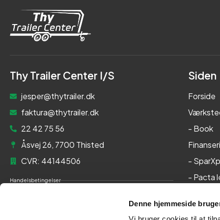
Thy Trailer Center I/S
Siden
jesper@thytrailer.dk
Forside
faktura@thytrailer.dk
Værkste
22 42 75 56
- Book
Åsvej 26, 7700 Thisted
Finanser
CVR: 44144506
- SparXp
- Pacta 
Handelsbetingelser
Om os
Cookie- og privatlivspolitik
Denne hjemmeside bruger
Kontakt
Persondatapolitik
Vi bruger cookies til at til