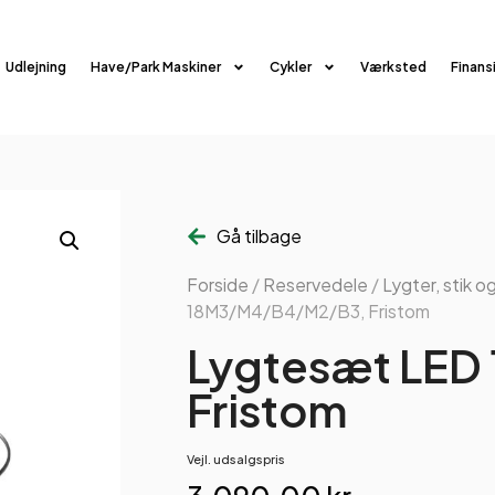
Udlejning
Have/Park Maskiner
Cykler
Værksted
Finans
Gå tilbage
Forside
/
Reservedele
/
Lygter, stik og
18M3/M4/B4/M2/B3, Fristom
Lygtesæt LED
Fristom
Vejl. udsalgspris