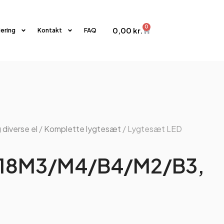
0
0,00
kr.
iering
Kontakt
FAQ
 diverse el
/
Komplette lygtesæt
/ Lygtesæt LED
 18M3/M4/B4/M2/B3,