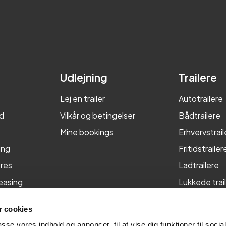
Udlejning
Trailere
Lej en trailer
Autotrailere
d
Vilkår og betingelser
Bådtrailere
Mine bookings
Erhvervstrail
ing
Fritidstrailer
res
Ladtrailere
leasing
Lukkede trai
Maskintraile
 cookies
Tiptrailere
passe vores indhold og annoncer, til at vise dig funktioner til soci