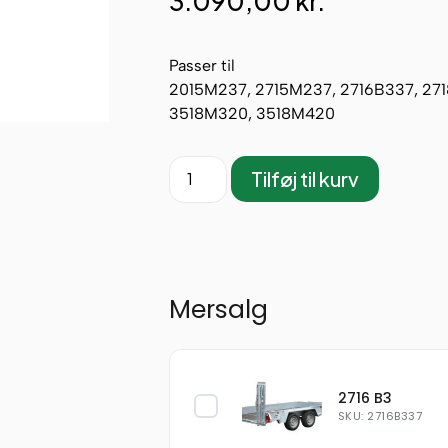
3.090,00
kr.
Passer til
2015M237, 2715M237, 2716B337, 27
3518M320, 3518M420
Tilføj til kurv
Mersalg
2716 B3
SKU: 2716B337