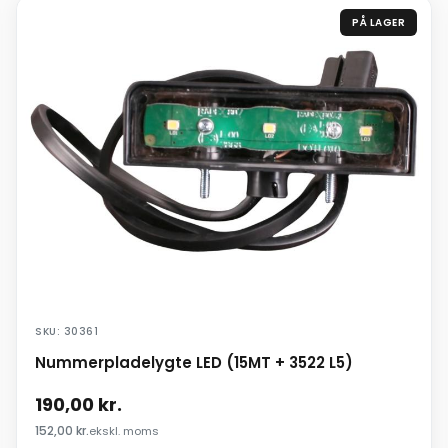
PÅ LAGER
SKU: 30361
Nummerpladelygte LED (15MT + 3522 L5)
190,00
kr.
152,00
kr.
ekskl. moms