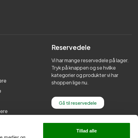
Reservedele
Vi har mange reservedele på lager.
Tryk på knappen og se hvilke
kategorier og produkter vi har
ere
shoppen lige nu.
e
Gå til reservedele
lere
re
Tillad alle
ale medier og