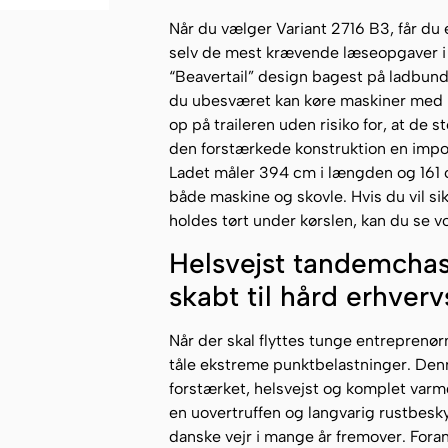
Når du vælger Variant 2716 B3, får du 
selv de mest krævende læseopgaver i
“Beavertail” design bagest på ladbund
du ubesværet kan køre maskiner med me
op på traileren uden risiko for, at d
den forstærkede konstruktion en impo
Ladet måler 394 cm i længden og 161 cm 
både maskine og skovle. Hvis du vil sik
holdes tørt under kørslen, kan du se v
Helsvejst tandemchass
skabt til hård erhverv
Når der skal flyttes tunge entrepren
tåle ekstreme punktbelastninger. Den
forstærket, helsvejst og komplet varm
en uovertruffen og langvarig rustbesk
danske vejr i mange år fremover. Foran 