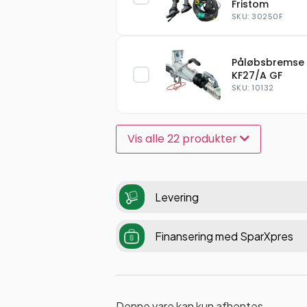
Fristom
SKU: 30250F
Påløbsbremse
KF27/A GF
SKU: 10132
Vis alle 22 produkter
Levering
Finansering med SparXpres
Denne vare kan kun afhentes