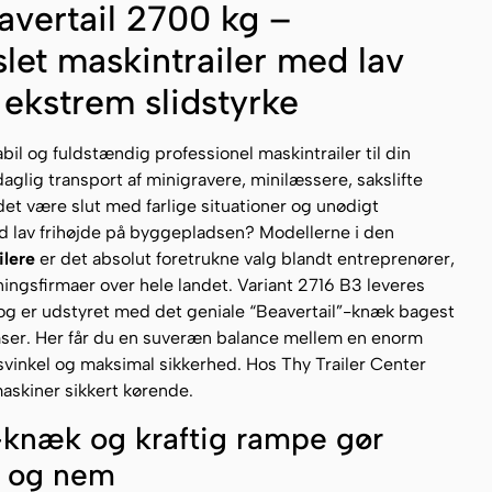
avertail 2700 kg –
slet maskintrailer med lav
 ekstrem slidstyrke
bil og fuldstændig professionel maskintrailer til din
glig transport af minigravere, minilæssere, sakslifte
det være slut med farlige situationer og unødigt
d lav frihøjde på byggepladsen? Modellerne i den
ilere
er det absolut foretrukne valg blandt entreprenører,
ngsfirmaer over hele landet. Variant 2716 B3 leveres
g er udstyret med det geniale “Beavertail”-knæk bagest
mser. Her får du en suveræn balance mellem en enorm
lsvinkel og maksimal sikkerhed. Hos Thy Trailer Center
maskiner sikkert kørende.
l-knæk og kraftig rampe gør
r og nem