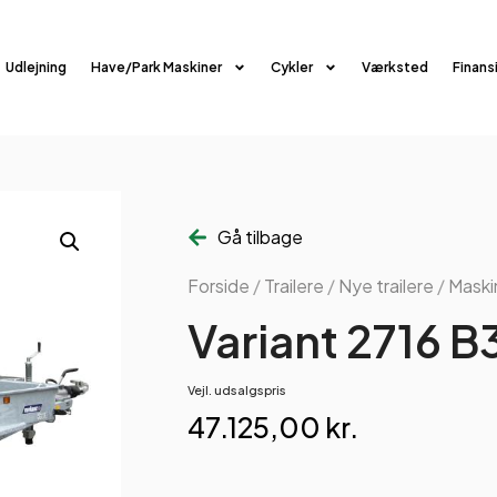
Udlejning
Have/Park Maskiner
Cykler
Værksted
Finans
Gå tilbage
Forside
/
Trailere
/
Nye trailere
/
Maskin
Variant 2716 B
Vejl. udsalgspris
47.125,00
kr.