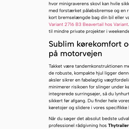
hvor minigraverens skovl kan hvile si
med forstærket påløbsbremse og en ro
kort bremselængde bag din bil eller va
Variant 2716 B3 Beavertail hos Variant
til mindre private projekter i weekend
Sublim kørekomfort og 
på motorvejen
Takket være tandemkonstruktionen med
de robuste, kompakte hjul ligger denne
aksler sikrer en fabelagtig vægtforde
minimerer risikoen for slinger under kø
integrerede surringsøjer, så du lynhu
sikkert før afgang. Du finder hele vor
køretojer og slidere i vores specifikk
Når du søger det absolut bedste udva
professionel rådgivning hos
Thytraile