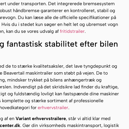
kkert under transporten. Det integrerede bremsesystem
bust håndbremse garanterer en kontrolleret, stabil og
revogn. Du kan læse alle de officielle specifikationer på
. Hvis du i stedet kun søger en helt let og ubremset vogn
en, kan du se vores udvalg af
fritidstrailer
.
fantastisk stabilitet efter bilen
 de to stærke kvalitetsaksler, det lave tyngdepunkt og
 Beavertail maskintrailer som støbt på vejen. De to
ling, mindsker trykket på bilens anhængertræk og
rslen. Indvendigt på det skridsikre lad finder du kraftige,
rtigt og fuldstændig lovligt kan fastspænde dine maskiner
es komplette og stærke sortiment af professionelle
e hovedkategori for
erhvervstrailer
.
lg af en
Variant erhvervstrailere
, står vi altid klar med
rcenter.dk
. Gør din virksomheds maskintransport, logistik