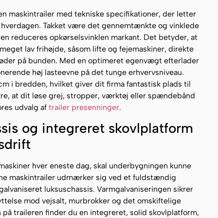
en maskintrailer med tekniske specifikationer, der letter
 hverdagen. Takket være det gennemtænkte og vinklede
en reduceres opkørselsvinklen markant. Det betyder, at
get lav frihøjde, såsom lifte og fejemaskiner, direkte
e støder på bunden. Med en optimeret egenvægt efterlader
nerende høj lasteevne på det tunge erhvervsniveau.
i bredden, hvilket giver dit firma fantastisk plads til
re, at dit løse grej, stropper, værktøj eller spændebånd
ores udvalg af
trailer presenninger
.
is og integreret skovlplatform
sdrift
ørmaskiner hver eneste dag, skal underbygningen kunne
ne maskintrailer udmærker sig ved et fuldstændig
galvaniseret luksuschassis. Varmgalvaniseringen sikrer
yttelse mod vejsalt, murbrokker og det omskiftelige
på traileren finder du en integreret, solid skovlplatform,