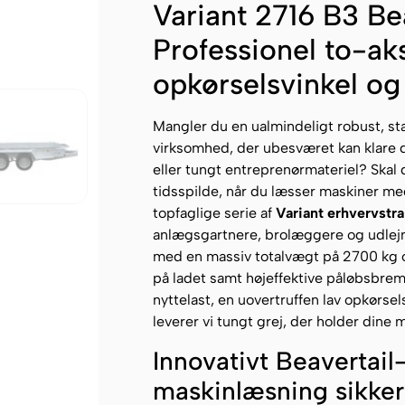
Variant 2716 B3 Be
Professionel to-ak
opkørselsvinkel og
Mangler du en ualmindeligt robust, sta
virksomhed, der ubesværet kan klare da
eller tungt entreprenørmateriel? Skal 
tidsspilde, når du læsser maskiner me
topfaglige serie af
Variant erhvervstra
anlægsgartnere, brolæggere og udlejni
med en massiv totalvægt på 2700 kg o
på ladet samt højeffektive påløbsbre
nyttelast, en uovertruffen lav opkørse
leverer vi tungt grej, der holder dine 
Innovativt Beavertai
maskinlæsning sikke