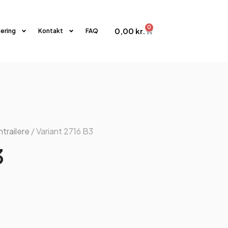
0
0,00
kr.
iering
Kontakt
FAQ
trailere
/ Variant 2716 B3
3