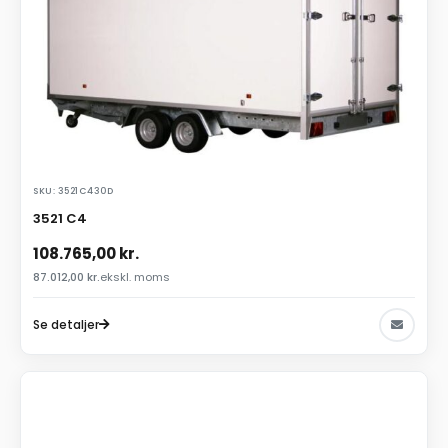
SKU: 3521C430D
3521 C4
108.765,00
kr.
87.012,00
kr.
ekskl. moms
Se detaljer