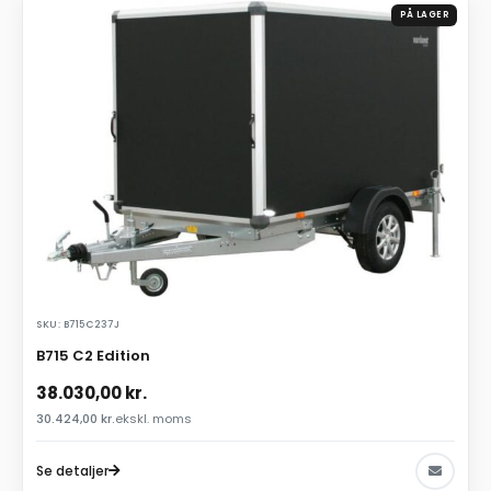
PÅ LAGER
SKU: B715C237J
B715 C2 Edition
38.030,00
kr.
30.424,00
kr.
ekskl. moms
Se detaljer