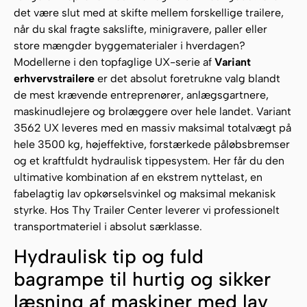
det være slut med at skifte mellem forskellige trailere,
når du skal fragte sakslifte, minigravere, paller eller
store mængder byggematerialer i hverdagen?
Modellerne i den topfaglige UX-serie af
Variant
erhvervstrailere
er det absolut foretrukne valg blandt
de mest krævende entreprenører, anlægsgartnere,
maskinudlejere og brolæggere over hele landet. Variant
3562 UX leveres med en massiv maksimal totalvægt på
hele 3500 kg, højeffektive, forstærkede påløbsbremser
og et kraftfuldt hydraulisk tippesystem. Her får du den
ultimative kombination af en ekstrem nyttelast, en
fabelagtig lav opkørselsvinkel og maksimal mekanisk
styrke. Hos Thy Trailer Center leverer vi professionelt
transportmateriel i absolut særklasse.
Hydraulisk tip og fuld
bagrampe til hurtig og sikker
læsning af maskiner med lav