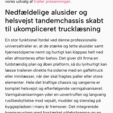
vores udvalg af
trailer presenninger
.
Nedfældelige alusider og
helsvejst tandemchassis skabt
til ukompliceret trucklæsning
En stor funktionel fordel ved denne professionelle
universaltrailer er, at de stærke og lette alusider samt
hjørnestolperne nemt og hurtigt kan klappes helt ned
eller afmonteres efter behov. Det giver dit firma en
fuldstændig plan og åben platform, så du lynhurtigt kan
læsse traileren direkte fra siderne med en gaffeltruck
eller minilæsser, når der skal fragtes paller eller store
elementer. Hele det kraftige chassis og vangerne er
komplet helsvejst og efterfølgende varmgalvaniseret.
Varmgalvaniseringen yder en uovertruffen og langvarig
rustbeskyttelse mod vejsalt, mudder og stenslag på
byggepladsen i many år fremover. Det integrerede
bremsesystem med forstærket påløbsbremse og en