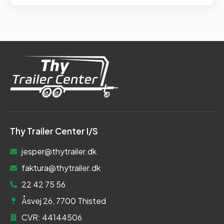
Thy Trailer Center I/S
jesper@thytrailer.dk
faktura@thytrailer.dk
22 42 75 56
Åsvej 26, 7700 Thisted
CVR: 44144506