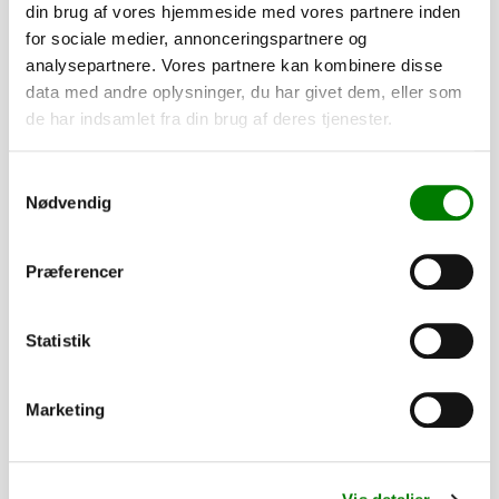
din brug af vores hjemmeside med vores partnere inden
for sociale medier, annonceringspartnere og
analysepartnere. Vores partnere kan kombinere disse
Tilvalg
data med andre oplysninger, du har givet dem, eller som
de har indsamlet fra din brug af deres tjenester.
Tilpas din trailer efter dine behov. Alle dele er som standard
monteret, mens presenninger og lignende leveres løst.
Samtykkevalg
Nødvendig
195,00
kr.
156,00
kr.
ekskl. moms
Præferencer
Bremsestang - M10 x 3550mm
SKU: 40516
Statistik
−
+
Marketing
635,00
kr.
508,00
kr.
ekskl. moms