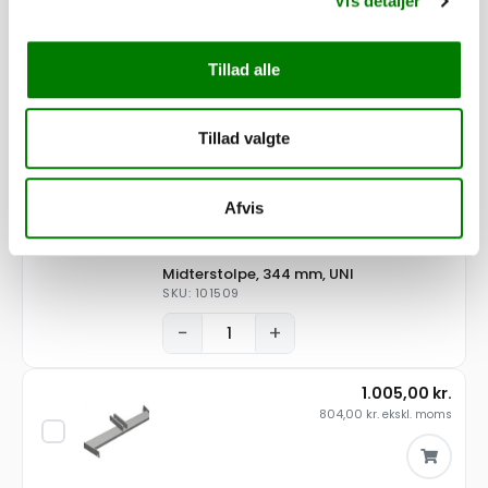
Vis detaljer
Aksel f/rampe UNI - L.2050
SKU: 40625
Tillad alle
−
+
Tillad valgte
320,00
kr.
256,00
kr.
ekskl. moms
Afvis
Midterstolpe, 344 mm, UNI
SKU: 101509
−
+
1.005,00
kr.
804,00
kr.
ekskl. moms