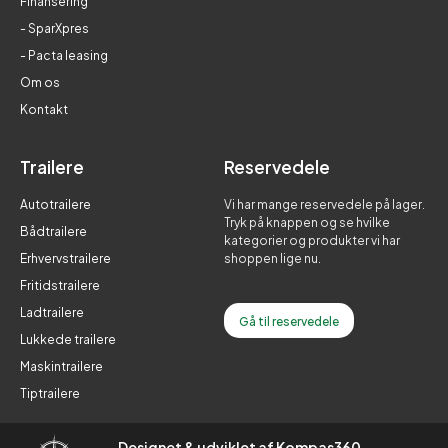
Finansering
- SparXpres
- Pacta leasing
Om os
Kontakt
Trailere
Reservedele
Autotrailere
Vi har mange reservedele på lager.
Tryk på knappen og se hvilke
Bådtrailere
kategorier og produkter vi har
Erhvervstrailere
shoppen lige nu.
Fritidstrailere
Ladtrailere
Gå til reservedele
Lukkede trailere
Maskintrailere
Tiptrailere
Designet & udviklet af Kompas360