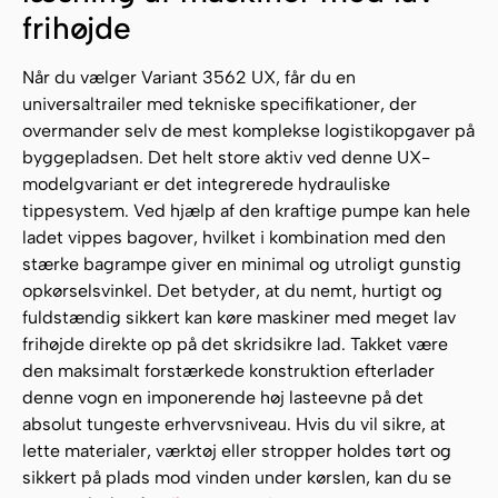
frihøjde
Når du vælger Variant 3562 UX, får du en
universaltrailer med tekniske specifikationer, der
overmander selv de mest komplekse logistikopgaver på
byggepladsen. Det helt store aktiv ved denne UX-
modelgvariant er det integrerede hydrauliske
tippesystem. Ved hjælp af den kraftige pumpe kan hele
ladet vippes bagover, hvilket i kombination med den
stærke bagrampe giver en minimal og utroligt gunstig
opkørselsvinkel. Det betyder, at du nemt, hurtigt og
fuldstændig sikkert kan køre maskiner med meget lav
frihøjde direkte op på det skridsikre lad. Takket være
den maksimalt forstærkede konstruktion efterlader
denne vogn en imponerende høj lasteevne på det
absolut tungeste erhvervsniveau. Hvis du vil sikre, at
lette materialer, værktøj eller stropper holdes tørt og
sikkert på plads mod vinden under kørslen, kan du se