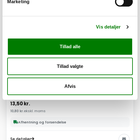
Marketing
Vis detaljer
Tillad alle
Tillad valgte
SKU: 40354
Afvis
Dupsko 35x35x1 - sort
13,50
kr.
10,80
kr.
ekskl. moms
Afhentning og forsendelse
Se detaljer