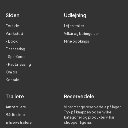
Siden
Udlejning
Forside
Lej en trailer
Værksted
Vilkår og betingelser
- Book
Mine bookings
Finansering
- SparXpres
- Pacta leasing
Om os
Kontakt
Trailere
Reservedele
Autotrailere
Vi har mange reservedele på lager.
Tryk på knappen og se hvilke
Bådtrailere
kategorier og produkter vi har
Erhvervstrailere
shoppen lige nu.