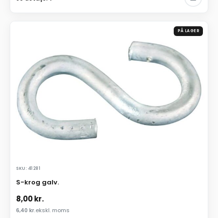
PÅ LAGER
SKU: 41281
S-krog galv.
8,00
kr.
6,40
kr.
ekskl. moms