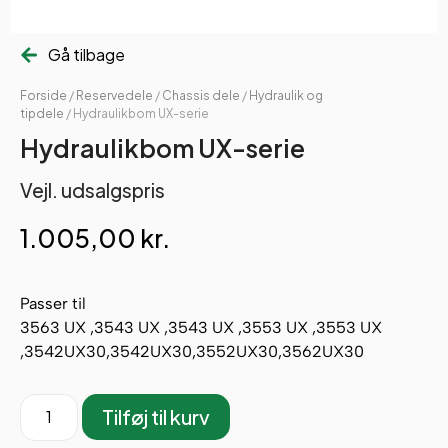
Gå tilbage
Forside
/
Reservedele
/
Chassis dele
/
Hydraulik og
tipdele
/ Hydraulikbom UX-serie
Hydraulikbom UX-serie
Vejl. udsalgspris
1.005,00
kr.
Passer til
3563 UX ,3543 UX ,3543 UX ,3553 UX ,3553 UX
,3542UX30,3542UX30,3552UX30,3562UX30
Tilføj til kurv