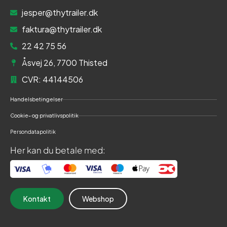
jesper@thytrailer.dk
faktura@thytrailer.dk
22 42 75 56
Åsvej 26, 7700 Thisted
CVR: 44144506
Handelsbetingelser
Cookie- og privatlivspolitik
Persondatapolitik
Her kan du betale med:
Kontakt
Webshop