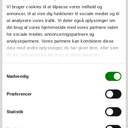
Vi bruger cookies til at tilpasse vores indhold og
annoncer, til at vise dig funktioner til sociale medier og til
at analysere vores trafik. Vi deler også oplysninger om
din brug af vores hjemmeside med vores partnere inden
for sociale medier, annonceringspartnere og
analysepartnere. Vores partnere kan kombinere disse
data med andre oplysninger, du har givet dem, eller som
de har indsamlet fra din brug af deres tjenester.
SKU: 90029
Centerbeslag f/ubremsede
Samtykkevalg
170,00
kr.
Nødvendig
136,00
kr.
ekskl. moms
Afhentning og forsendelse
Præferencer
Se detaljer
Statistik
PÅ LAGER