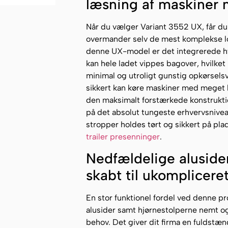
læsning af maskiner m
Når du vælger Variant 3552 UX, får du 
overmander selv de mest komplekse lo
denne UX-model er det integrerede hy
kan hele ladet vippes bagover, hvilk
minimal og utroligt gunstig opkørselsv
sikkert kan køre maskiner med meget la
den maksimalt forstærkede konstrukti
på det absolut tungeste erhvervsniveau. 
stropper holdes tørt og sikkert på pla
trailer presenninger
.
Nedfældelige aluside
skabt til ukomplicere
En stor funktionel fordel ved denne pro
alusider samt hjørnestolperne nemt og 
behov. Det giver dit firma en fuldstæn