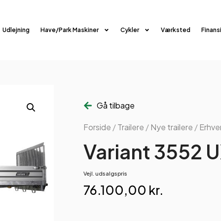
Udlejning
Have/Park Maskiner
Cykler
Værksted
Finans
Gå tilbage
Forside
/
Trailere
/
Nye trailere
/
Erhver
Variant 3552 
Vejl. udsalgspris
76.100,00
kr.