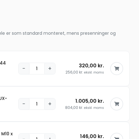
le dele er som standard monteret, mens presenninger og
344
320,00
kr.
−
+
256,00
kr.
ekskl. moms
UX-
1.005,00
kr.
−
+
804,00
kr.
ekskl. moms
 M10 x
146,00
kr.