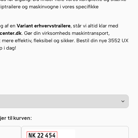
tiptrailere og maskinvogne i vores specifikke
lg af en
Variant erhvervstrailere
, står vi altid klar med
rcenter.dk
. Gør din virksomheds maskintransport,
t mere effektiv, fleksibel og sikker. Bestil din nye 3552 UX
p i dag!
er til kurven: