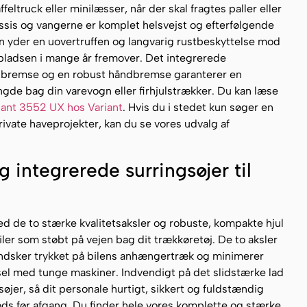
feltruck eller minilæsser, når der skal fragtes paller eller
assis og vangerne er komplet helsvejst og efterfølgende
n yder en uovertruffen og langvarig rustbeskyttelse mod
pladsen i mange år fremover. Det integrerede
bremse og en robust håndbremse garanterer en
ngde bag din varevogn eller firhjulstrækker. Du kan læse
iant 3552 UX hos Variant
. Hvis du i stedet kun søger en
rivate haveprojekter, kan du se vores udvalg af
 integrerede surringsøjer til
 de to stærke kvalitetsaksler og robuste, kompakte hjul
ler som støbt på vejen bag dit trækkøretøj. De to aksler
indsker trykket på bilens anhængertræk og minimerer
ørsel med tunge maskiner. Indvendigt på det slidstærke lad
søjer, så dit personale hurtigt, sikkert og fuldstændig
ds før afgang. Du finder hele vores komplette og stærke