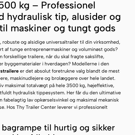
500 kg – Professionel
d hydraulisk tip, alusider og
til maskiner og tungt gods
robuste og alsidige universaltrailer til din virksomhed,
rt af tunge entreprenørmaskiner og voluminøst gods?
forskellige trailere, når du skal fragte sakslifte,
er byggematerialer i hverdagen? Modellerne i den
strailere
er det absolut foretrukne valg blandt de mest
re, maskinudlejere og brolæggere over hele landet.
v maksimal totalvægt på hele 3500 kg, højeffektive,
fuldt hydraulisk tippesystem. Her får du den ultimative
en fabelagtig lav opkørselsvinkel og maksimal mekanisk
lse. Hos Thy Trailer Center leverer vi professionelt
d bagrampe til hurtig og sikker