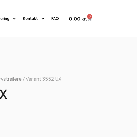
0
0,00
kr.
iering
Kontakt
FAQ
vstrailere
/ Variant 3552 UX
UX