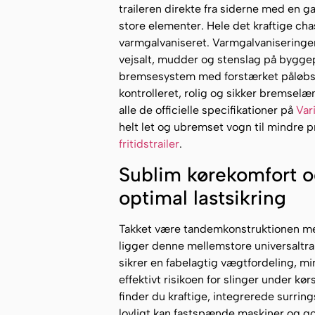
traileren direkte fra siderne med en gaf
store elementer. Hele det kraftige ch
varmgalvaniseret. Varmgalvaniseringe
vejsalt, mudder og stenslag på bygge
bremsesystem med forstærket påløbs
kontrolleret, rolig og sikker bremselæ
alle de officielle specifikationer på
Var
helt let og ubremset vogn til mindre p
fritidstrailer
.
Sublim kørekomfort og
optimal lastsikring
Takket være tandemkonstruktionen med
ligger denne mellemstore universaltrai
sikrer en fabelagtig vægtfordeling, m
effektivt risikoen for slinger under k
finder du kraftige, integrerede surring
lovligt kan fastspænde maskiner og go