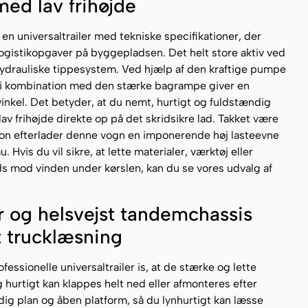
ed lav frihøjde
en universaltrailer med tekniske specifikationer, der
gistikopgaver på byggepladsen. Det helt store aktiv ved
drauliske tippesystem. Ved hjælp af den kraftige pumpe
et i kombination med den stærke bagrampe giver en
inkel. Det betyder, at du nemt, hurtigt og fuldstændig
v frihøjde direkte op på det skridsikre lad. Takket være
on efterlader denne vogn en imponerende høj lasteevne
Hvis du vil sikre, at lette materialer, værktøj eller
ds mod vinden under kørslen, kan du se vores udvalg af
r og helsvejst tandemchassis
t trucklæsning
fessionelle universaltrailer is, at de stærke og lette
hurtigt kan klappes helt ned eller afmonteres efter
dig plan og åben platform, så du lynhurtigt kan læsse