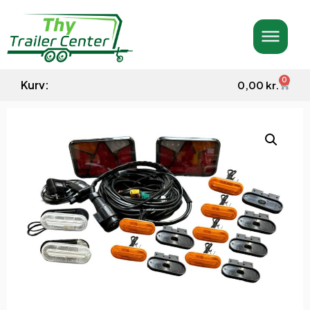
0
Kurv:
0,00
kr.