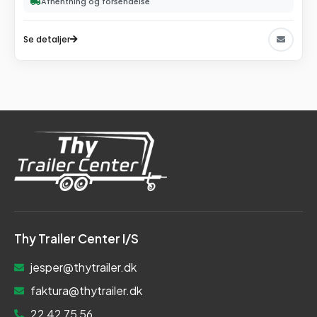
Afhentning og forsendelse
Se detaljer
Thy Trailer Center I/S
jesper@thytrailer.dk
faktura@thytrailer.dk
22 42 75 56