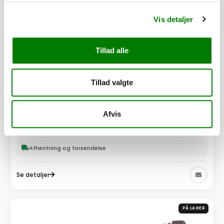
Vis detaljer
Tillad alle
Tillad valgte
SKU: 30271
Lygtesæt VA 2005 CV3 Edition - komplet ECE
Afvis
1.950,00
kr.
1.560,00
kr.
ekskl. moms
Afhentning og forsendelse
Se detaljer
PÅ LAGER