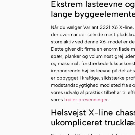
Ekstrem lasteevne og 
lange byggeelementer
Når du vælger Variant 3321 X6 X-line, 
der overmander selv de mest pladskræ
store aktiv ved denne X6-model er det
Dette giver dit firma en enorm flade me
spær, planker og voluminøst grej ude
og maksimalt forstærkede luksuskonst
imponerende høj lasteevne på det ab
er opbygget i kraftige, slidstærke prof
modstandsdygtighed mod stød fra skovl
vores udvalg af praktisk tilbehør til ef
vores
trailer presenninger
.
Helsvejst X-line chass
ukompliceret trucklæ