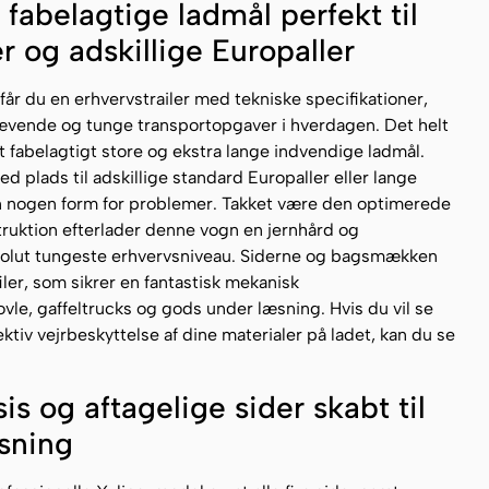
fabelagtige ladmål perfekt til
 og adskillige Europaller
får du en erhvervstrailer med tekniske specifikationer,
vende og tunge transportopgaver i hverdagen. Det helt
 fabelagtigt store og ekstra lange indvendige ladmål.
d plads til adskillige standard Europaller eller lange
n nogen form for problemer. Takket være den optimerede
ruktion efterlader denne vogn en jernhård og
solut tungeste erhvervsniveau. Siderne og bagsmækken
iler, som sikrer en fantastisk mekanisk
e, gaffeltrucks og gods under læsning. Hvis du vil se
fektiv vejrbeskyttelse af dine materialer på ladet, kan du se
is og aftagelige sider skabt til
sning