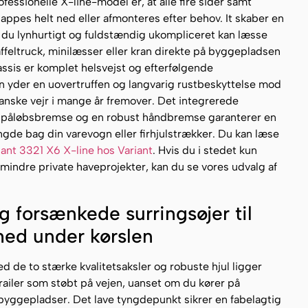
fessionelle X-line-model er, at alle fire sider samt
appes helt ned eller afmonteres efter behov. It skaber en
 du lynhurtigt og fuldstændig ukompliceret kan læsse
affeltruck, minilæsser eller kran direkte på byggepladsen
assis er komplet helsvejst og efterfølgende
n yder en uovertruffen og langvarig rustbeskyttelse mod
danske vejr i mange år fremover. Det integrerede
 påløbsbremse og en robust håndbremse garanterer en
ngde bag din varevogn eller firhjulstrækker. Du kan læse
iant 3321 X6 X-line hos Variant
. Hvis du i stedet kun
 mindre private haveprojekter, kan du se vores udvalg af
 forsænkede surringsøjer til
ed under kørslen
de to stærke kvalitetsaksler og robuste hjul ligger
railer som støbt på vejen, uanset om du kører på
byggepladser. Det lave tyngdepunkt sikrer en fabelagtig