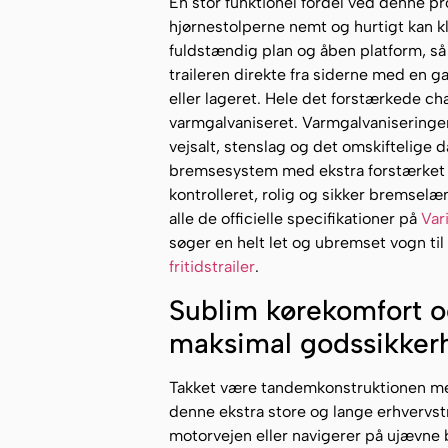
En stor funktionel fordel ved denne pro
hjørnestolperne nemt og hurtigt kan kl
fuldstændig plan og åben platform, så
traileren direkte fra siderne med en g
eller lageret. Hele det forstærkede ch
varmgalvaniseret. Varmgalvaniseringe
vejsalt, stenslag og det omskiftelige 
bremsesystem med ekstra forstærket
kontrolleret, rolig og sikker bremselæ
alle de officielle specifikationer på
Var
søger en helt let og ubremset vogn til
fritidstrailer
.
Sublim kørekomfort og
maksimal godssikkerh
Takket være tandemkonstruktionen med 
denne ekstra store og lange erhvervst
motorvejen eller navigerer på ujævne 