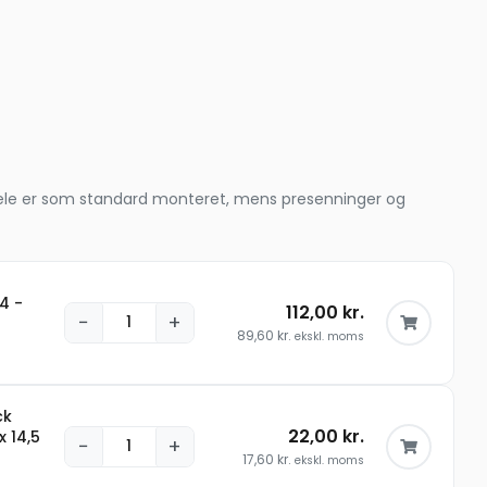
le dele er som standard monteret, mens presenninger og
4 -
112,00
kr.
−
+
89,60
kr.
ekskl. moms
ck
22,00
kr.
x 14,5
−
+
17,60
kr.
ekskl. moms