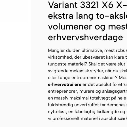
Variant 3321 X6 X-
ekstra lang to-aksle
volumener og mes
erhvervshverdage
Mangler du den ultimative, mest robus
virksomhed, der ubesværet kan klare t
tungeste materiel? Skal det være sl
svigtende mekanisk styrke, når du ska
eller tunge entreprenørmaskiner? Model
erhvervstrailere
er det absolut foretr
entreprenører, murere og anlægsgartne
en massiv maksimal totalvægt på hele
fuldstændig uovertruffet tandemchassi
nyttelast, en fabelagtig ladlængde og 
vi professionelt materiel i absolut sær