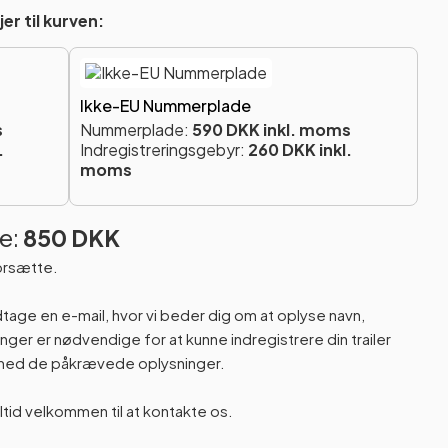
er til kurven:
Ikke-EU Nummerplade
s
Nummerplade:
590 DKK inkl. moms
.
Indregistreringsgebyr:
260 DKK inkl.
moms
e:
850 DKK
orsætte.
odtage en e-mail, hvor vi beder dig om at oplyse navn,
er er nødvendige for at kunne indregistrere din trailer
n med de påkrævede oplysninger.
altid velkommen til at kontakte os.