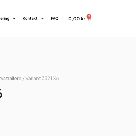
0
0,00
kr.
iering
Kontakt
FAQ
vstrailere
/ Variant 3321 X6
6