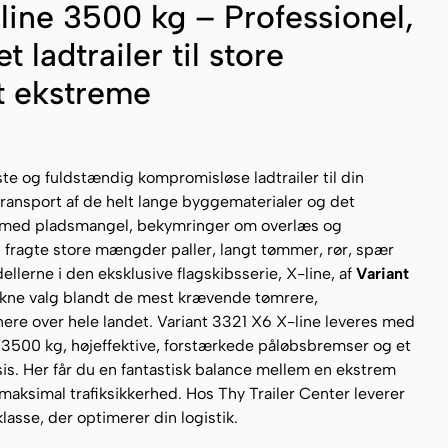
line 3500 kg – Professionel,
t ladtrailer til store
t ekstreme
te og fuldstændig kompromisløse ladtrailer til din
ransport af de helt lange byggematerialer og det
ut med pladsmangel, bekymringer om overlæs og
l fragte store mængder paller, langt tømmer, rør, spær
lerne i den eksklusive flagskibsserie, X-line, af
Variant
ukne valg blandt de mest krævende tømrere,
re over hele landet. Variant 3321 X6 X-line leveres med
 3500 kg, højeffektive, forstærkede påløbsbremser og et
s. Her får du en fantastisk balance mellem en ekstrem
maksimal trafiksikkerhed. Hos Thy Trailer Center leverer
klasse, der optimerer din logistik.