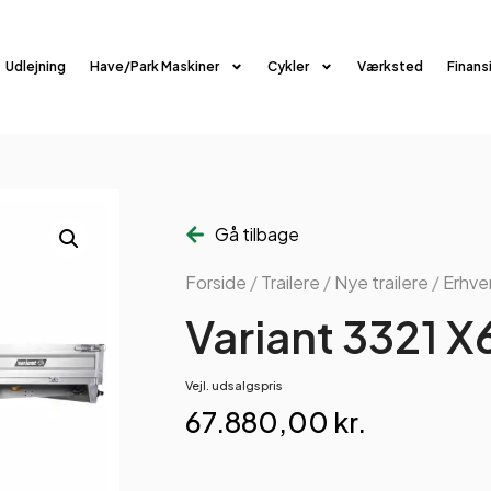
Udlejning
Have/Park Maskiner
Cykler
Værksted
Finans
Gå tilbage
Forside
/
Trailere
/
Nye trailere
/
Erhver
Variant 3321 X
Vejl. udsalgspris
67.880,00
kr.