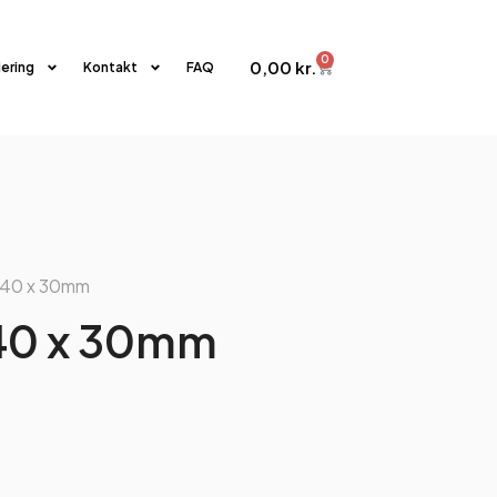
0
0,00
kr.
iering
Kontakt
FAQ
ø40 x 30mm
40 x 30mm