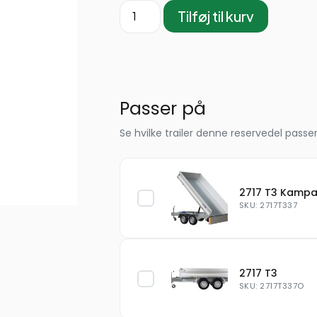
Tilføj til kurv
Passer på
Se hvilke trailer denne reservedel passer
2717 T3 Kamp
SKU: 2717T337
2717 T3
SKU: 2717T337O