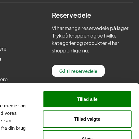
Reservedele
Vi har mange reservedele på lager.
Tryk på knappen og se hvilke
kategorier og produkter vi har
ere
shoppen lige nu.
e
Gå til reservedele
lere
re
Tillad alle
ale medier og
ed vores
Tillad valgte
re kan
fra din brug
Afvis