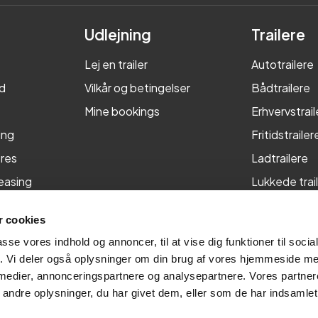
Udlejning
Trailere
Lej en trailer
Autotrailere
d
Vilkår og betingelser
Bådtrailere
Mine bookings
Erhvervstrail
ing
Fritidstrailer
res
Ladtrailere
leasing
Lukkede trai
Maskintraile
 cookies
Tiptrailere
passe vores indhold og annoncer, til at vise dig funktioner til soci
fik. Vi deler også oplysninger om din brug af vores hjemmeside m
 medier, annonceringspartnere og analysepartnere. Vores partne
ndre oplysninger, du har givet dem, eller som de har indsamlet 