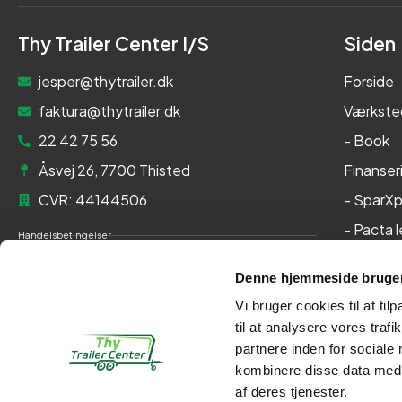
Thy Trailer Center I/S
Siden
jesper@thytrailer.dk
Forside
faktura@thytrailer.dk
Værkste
22 42 75 56
- Book
Åsvej 26, 7700 Thisted
Finanser
CVR: 44144506
- SparXp
- Pacta 
Handelsbetingelser
Om os
Cookie- og privatlivspolitik
Denne hjemmeside bruger
Kontakt
Persondatapolitik
Vi bruger cookies til at til
Her kan du betale med:
til at analysere vores tra
partnere inden for sociale
kombinere disse data med a
af deres tjenester.
Kontakt
Webshop