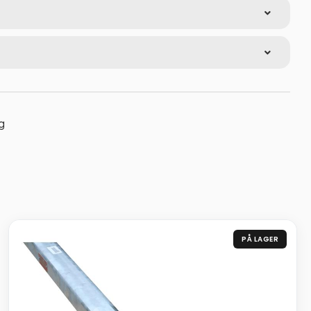
g
PÅ LAGER