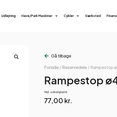
Udlejning
Have/Park Maskiner
Cykler
Værksted
Finans
Gå tilbage
Forside
/
Reservedele
/ Rampestop 
Rampestop ø
Vejl. udsalgspris
77,00
kr.