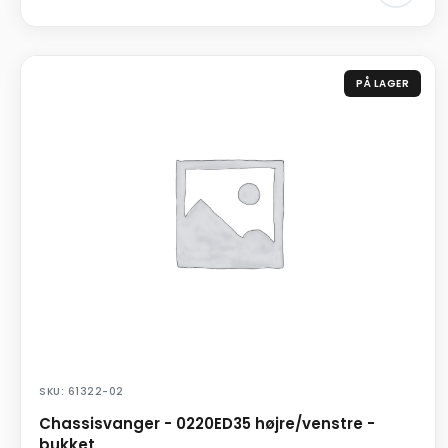
PÅ LAGER
SKU: 61322-02
Chassisvanger - 0220ED35 højre/venstre -
bukket