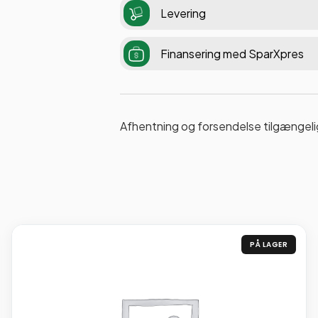
Levering
Finansering med SparXpres
Afhentning og forsendelse tilgængeli
PÅ LAGER