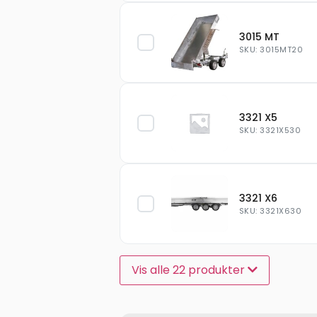
3015 MT
SKU: 3015MT20
3321 X5
SKU: 3321X530
3321 X6
SKU: 3321X630
Vis alle 22 produkter