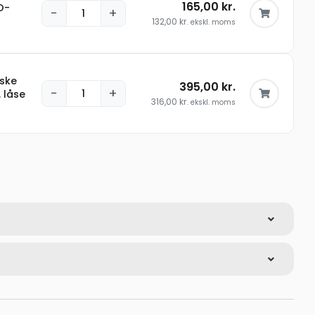
165,00
kr.
O-
−
+
132,00
kr.
ekskl. moms
iske
395,00
kr.
−
+
. låse
316,00
kr.
ekskl. moms