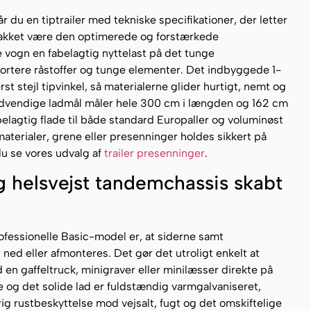
r du en tiptrailer med tekniske specifikationer, der letter
Takket være den optimerede og forstærkede
 vogn en fabelagtig nyttelast på det tunge
ortere råstoffer og tunge elementer. Det indbyggede 1-
st stejl tipvinkel, så materialerne glider hurtigt, nemt og
indvendige ladmål måler hele 300 cm i længden og 162 cm
abelagtig flade til både standard Europaller og voluminøst
 materialer, grene eller presenninger holdes sikkert på
u se vores udvalg af
trailer presenninger
.
g helsvejst tandemchassis skabt
ofessionelle Basic-model er, at siderne samt
ned eller afmonteres. Det gør det utroligt enkelt at
 en gaffeltruck, minigraver eller minilæsser direkte på
og det solide lad er fuldstændig varmgalvaniseret,
rig rustbeskyttelse mod vejsalt, fugt og det omskiftelige