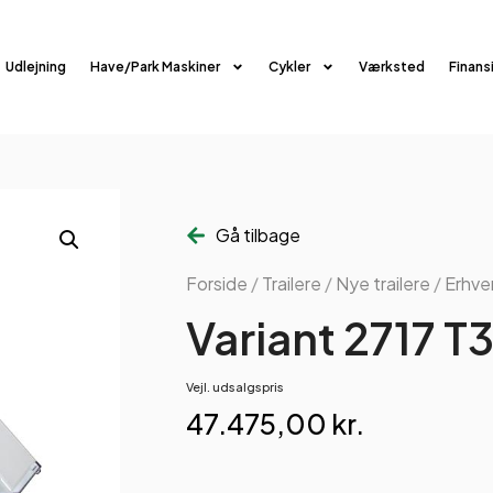
Udlejning
Have/Park Maskiner
Cykler
Værksted
Finans
Gå tilbage
Forside
/
Trailere
/
Nye trailere
/
Erhver
Variant 2717 
Vejl. udsalgspris
47.475,00
kr.