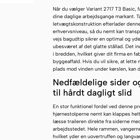
Når du vælger Variant 2717 T3 Basic, få
dine daglige arbejdsgange markant. 
letvægtskonstruktion efterlader denne
erhvervsniveau, så du nemt kan transp
vejs bagudtip sikrer en optimal og yder
ubesværet af det glatte stållad. Det 
i bredden, hvilket giver dit firma en f
byggeaffald. Hvis du vil sikre, at lette
plads mod vinden under kørslen, kan d
Nedfældelige sider o
til hårdt dagligt slid
En stor funktionel fordel ved denne pr
hjørnestolperne nemt kan klappes helt 
læsse traileren direkte fra siderne med
arbejdsstedet. Hele rammen, vangerne 
hvilket yder en uovertruffen og langva