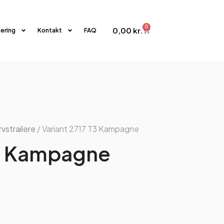
0
0,00
kr.
iering
Kontakt
FAQ
vstrailere
/ Variant 2717 T3 Kampagne
T3 Kampagne