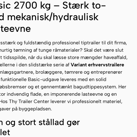
sic 2700 kg – Stærk to-
ed mekanisk/hydraulisk
steevne
stærk og fuldstændig professionel tiptrailer til dit firma,
urtig tømning af tunge råmaterialer? Skal det være slut
 tidsspilde, når du skal læsse store mængder haveaffald,
dellerne i den slidstærke serie af
Variant erhvervstrailere
 anlægsgartnere, brolæggere, tømrere og entreprenører
n funktionelle Basic-udgave leveres med en solid
påløbsbremser og et gennemtænkt bagudtippesystem. Her
tor indvendig flade, en imponerende lasteevne og en
os Thy Trailer Center leverer vi professionelt materiel,
pgaver på byggepladsen.
 og stort stållad gør
let