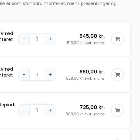
le dele er som standard monteret, mens presenninger og
KV rød
645,00
kr.
−
+
nteret
516,00
kr.
ekskl. moms
KV rød
660,00
kr.
−
+
nteret
528,00
kr.
ekskl. moms
tepind
735,00
kr.
−
+
588,00
kr.
ekskl. moms