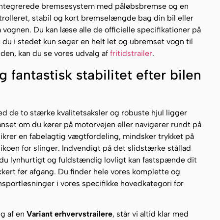
t integrerede bremsesystem med påløbsbremse og en
olleret, stabil og kort bremselængde bag din bil eller
ognen. Du kan læse alle de officielle specifikationer på
s du i stedet kun søger en helt let og ubremset vogn til
den, kan du se vores udvalg af
fritidstrailer
.
fantastisk stabilitet efter bilen
de to stærke kvalitetsaksler og robuste hjul ligger
anset om du kører på motorvejen eller navigerer rundt på
krer en fabelagtig vægtfordeling, mindsker trykket på
oen for slinger. Indvendigt på det slidstærke stållad
 du lynhurtigt og fuldstændig lovligt kan fastspænde dit
ikkert før afgang. Du finder hele vores komplette og
nsportløsninger i vores specifikke hovedkategori for
lg af en
Variant erhvervstrailere
, står vi altid klar med