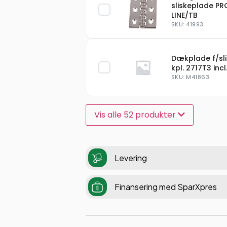
sliskeplade PR
LINE/TB
SKU: 41993
Dækplade f/sl
kpl. 2717T3 incl
SKU: M41863
Vis alle 52 produkter
Levering
Finansering med SparXpres