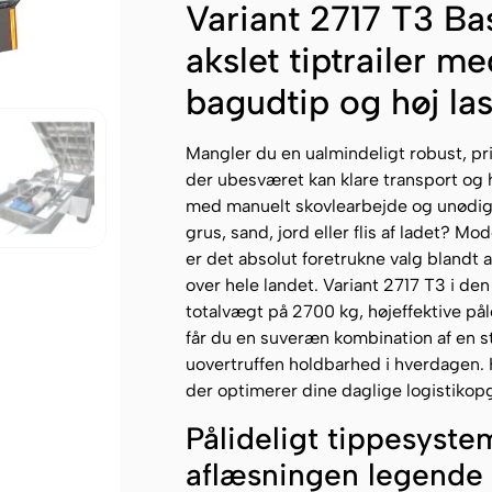
Variant 2717 T3 Ba
akslet tiptrailer m
bagudtip og høj la
Mangler du en ualmindeligt robust, pris
der ubesværet kan klare transport og h
med manuelt skovlearbejde og unødigt
grus, sand, jord eller flis af ladet? Mo
er det absolut foretrukne valg blandt
over hele landet. Variant 2717 T3 i de
totalvægt på 2700 kg, højeffektive 
får du en suveræn kombination af en s
uovertruffen holdbarhed i hverdagen. H
der optimerer dine daglige logistiko
Pålideligt tippesystem
aflæsningen legende 