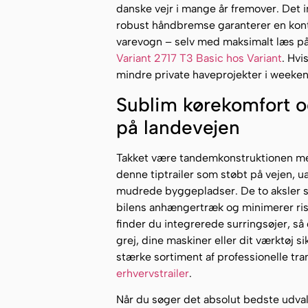
danske vejr i mange år fremover. De
robust håndbremse garanterer en kontr
varevogn – selv med maksimalt læs på v
Variant 2717 T3 Basic hos Variant
. Hvi
mindre private haveprojekter i weeken
Sublim kørekomfort og 
på landevejen
Takket være tandemkonstruktionen med 
denne tiptrailer som støbt på vejen, u
mudrede byggepladser. De to aksler si
bilens anhængertræk og minimerer risik
finder du integrerede surringsøjer, så
grej, dine maskiner eller dit værktøj s
stærke sortiment af professionelle tra
erhvervstrailer
.
Når du søger det absolut bedste udva