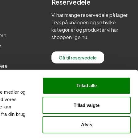
Reservedele
Vi har mange reservedele på lager.
Tryk på knappen og se hvilke
kategorier og produkter vi har
ere
shoppen lige nu.
e
Gå til reservedele
lere
re
Tillad alle
ale medier og
ed vores
Tillad valgte
re kan
fra din brug
Afvis