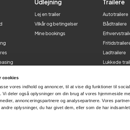
Udlejning
Trailere
Lej en trailer
Autotrailere
d
Vilkår og betingelser
Bådtrailere
Mine bookings
Erhvervstrail
ing
Fritidstrailer
res
Ladtrailere
leasing
Lukkede trai
Maskintraile
 cookies
Tiptrailere
passe vores indhold og annoncer, til at vise dig funktioner til soci
fik. Vi deler også oplysninger om din brug af vores hjemmeside m
 medier, annonceringspartnere og analysepartnere. Vores partne
ndre oplysninger, du har givet dem, eller som de har indsamlet 