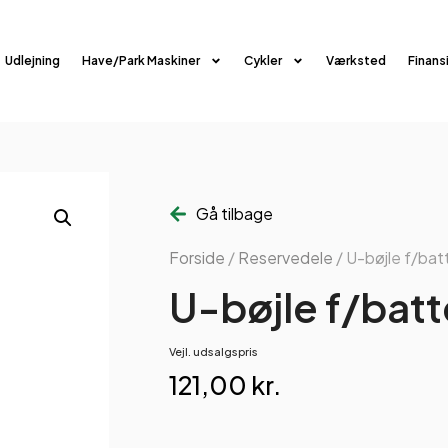
Udlejning
Have/Park Maskiner
Cykler
Værksted
Finans
Gå tilbage
Forside
/
Reservedele
/ U-bøjle f/ba
U-bøjle f/bat
Vejl. udsalgspris
121,00
kr.