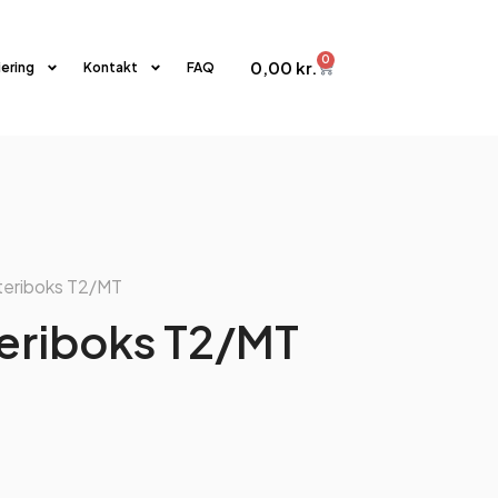
0
0,00
kr.
iering
Kontakt
FAQ
tteriboks T2/MT
teriboks T2/MT