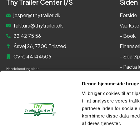
Thy Trailer Center I/S
Siden
jesper@thytrailer.dk
Forside
faktura@thytrailer.dk
Værkste
22 42 75 56
- Book
Åsvej 26, 7700 Thisted
Finanser
CVR: 44144506
- SparXp
- Pacta 
Handelsbetingelser
Om os
Cookie- og privatlivspolitik
Denne hjemmeside bruger
Kontakt
Persondatapolitik
Vi bruger cookies til at til
Her kan du betale med:
til at analysere vores tra
partnere inden for sociale
kombinere disse data med a
af deres tjenester.
Kontakt
Webshop