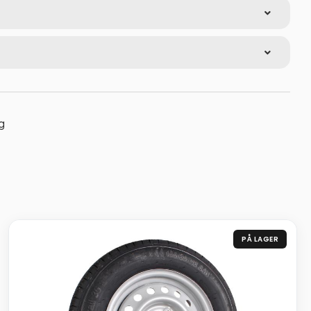
g
PÅ LAGER