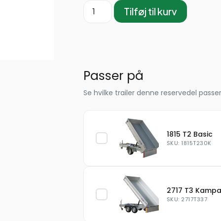
Tilføj til kurv
Passer på
Se hvilke trailer denne reservedel passer
1815 T2 Basic
SKU: 1815T230K
2717 T3 Kamp
SKU: 2717T337