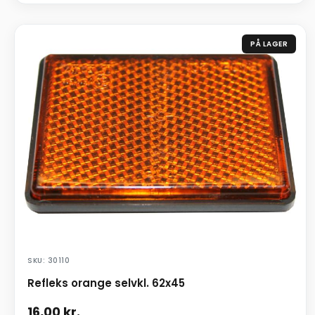
PÅ LAGER
SKU: 30110
Refleks orange selvkl. 62x45
16,00
kr.