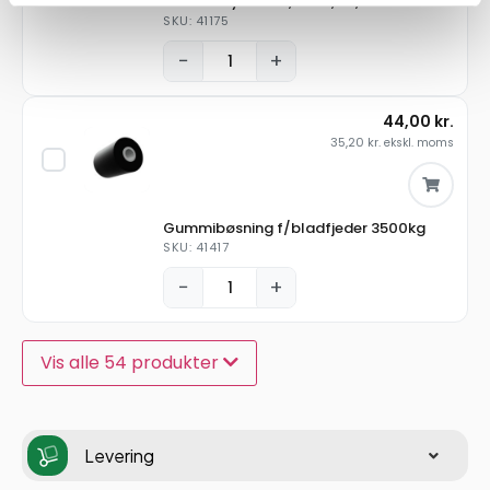
Pløk for hydraulik, 15MT, T2, T3
SKU: 41175
−
+
44,00
kr.
35,20
kr.
ekskl. moms
Gummibøsning f/bladfjeder 3500kg
SKU: 41417
−
+
Vis alle 54 produkter
Levering