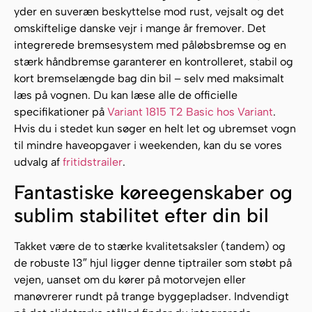
yder en suveræn beskyttelse mod rust, vejsalt og det
omskiftelige danske vejr i mange år fremover. Det
integrerede bremsesystem med påløbsbremse og en
stærk håndbremse garanterer en kontrolleret, stabil og
kort bremselængde bag din bil – selv med maksimalt
læs på vognen. Du kan læse alle de officielle
specifikationer på
Variant 1815 T2 Basic hos Variant
.
Hvis du i stedet kun søger en helt let og ubremset vogn
til mindre haveopgaver i weekenden, kan du se vores
udvalg af
fritidstrailer
.
Fantastiske køreegenskaber og
sublim stabilitet efter din bil
Takket være de to stærke kvalitetsaksler (tandem) og
de robuste 13″ hjul ligger denne tiptrailer som støbt på
vejen, uanset om du kører på motorvejen eller
manøvrerer rundt på trange byggepladser. Indvendigt