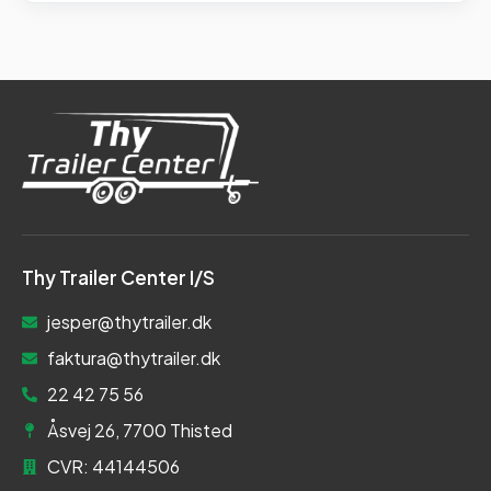
Thy Trailer Center I/S
jesper@thytrailer.dk
faktura@thytrailer.dk
22 42 75 56
Åsvej 26, 7700 Thisted
CVR: 44144506