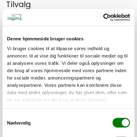
Tilvalg
Tilpas din trailer efter dine behov. Alle dele er som standard
monteret, mens presenninger og lignende leveres løst.
275,00
kr.
Denne hjemmeside bruger cookies
220,00
kr.
ekskl. moms
Vi bruger cookies til at tilpasse vores indhold og
annoncer, til at vise dig funktioner til sociale medier og til
at analysere vores trafik. Vi deler også oplysninger om
Stålskærm 273mm, f. T2/17TB, model
din brug af vores hjemmeside med vores partnere inden
2023
for sociale medier, annonceringspartnere og
SKU: 101045
analysepartnere. Vores partnere kan kombinere disse
−
+
data med andre oplysninger, du har givet dem, eller som
de har indsamlet fra din brug af deres tjenester.
315,00
kr.
252,00
kr.
ekskl. moms
Samtykkevalg
Nødvendig
Hjørnestolpe HB-VF, T2-3/UNI/X5-