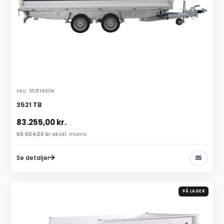
SKU: 3521TB30K
3521 TB
83.255,00
kr.
66.604,00
kr.
ekskl. moms
Se detaljer
PÅ LAGER