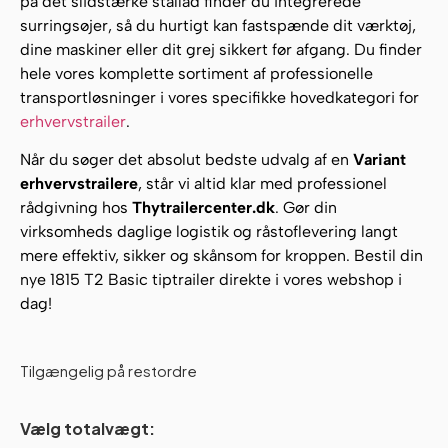
på det slidstærke stållad finder du integrerede
surringsøjer, så du hurtigt kan fastspænde dit værktøj,
dine maskiner eller dit grej sikkert før afgang. Du finder
hele vores komplette sortiment af professionelle
transportløsninger i vores specifikke hovedkategori for
erhvervstrailer
.
Når du søger det absolut bedste udvalg af en
Variant
erhvervstrailere
, står vi altid klar med professionel
rådgivning hos
Thytrailercenter.dk
. Gør din
virksomheds daglige logistik og råstoflevering langt
mere effektiv, sikker og skånsom for kroppen. Bestil din
nye 1815 T2 Basic tiptrailer direkte i vores webshop i
dag!
Tilgængelig på restordre
Vælg totalvægt: