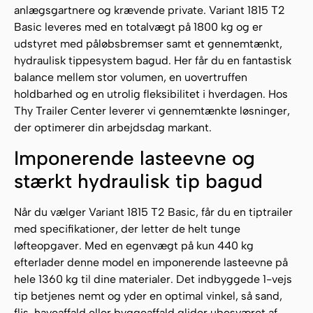
anlægsgartnere og krævende private. Variant 1815 T2
Basic leveres med en totalvægt på 1800 kg og er
udstyret med påløbsbremser samt et gennemtænkt,
hydraulisk tippesystem bagud. Her får du en fantastisk
balance mellem stor volumen, en uovertruffen
holdbarhed og en utrolig fleksibilitet i hverdagen. Hos
Thy Trailer Center leverer vi gennemtænkte løsninger,
der optimerer din arbejdsdag markant.
Imponerende lasteevne og
stærkt hydraulisk tip bagud
Når du vælger Variant 1815 T2 Basic, får du en tiptrailer
med specifikationer, der letter de helt tunge
løfteopgaver. Med en egenvægt på kun 440 kg
efterlader denne model en imponerende lasteevne på
hele 1360 kg til dine materialer. Det indbyggede 1-vejs
tip betjenes nemt og yder en optimal vinkel, så sand,
flis, haveaffald eller byggeaffald glider ubesværet af