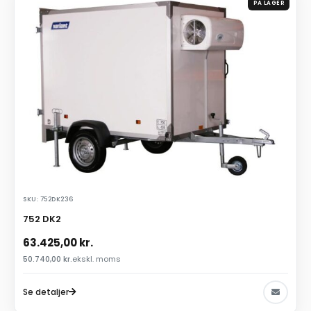
PÅ LAGER
SKU: 752DK236
752 DK2
63.425,00
kr.
50.740,00
kr.
ekskl. moms
Se detaljer