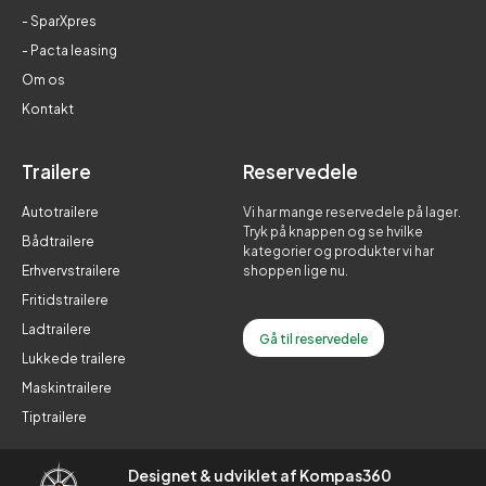
- SparXpres
- Pacta leasing
Om os
Kontakt
Trailere
Reservedele
Autotrailere
Vi har mange reservedele på lager.
Tryk på knappen og se hvilke
Bådtrailere
kategorier og produkter vi har
Erhvervstrailere
shoppen lige nu.
Fritidstrailere
Ladtrailere
Gå til reservedele
Lukkede trailere
Maskintrailere
Tiptrailere
Designet & udviklet af Kompas360