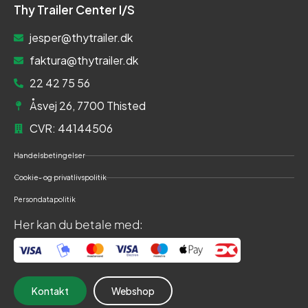
Thy Trailer Center I/S
jesper@thytrailer.dk
faktura@thytrailer.dk
22 42 75 56
Åsvej 26, 7700 Thisted
CVR: 44144506
Handelsbetingelser
Cookie- og privatlivspolitik
Persondatapolitik
Her kan du betale med:
Kontakt
Webshop