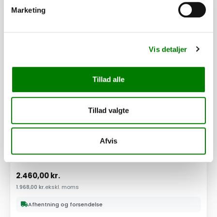
PÅ LAGER
Marketing
Vis detaljer
Tillad alle
Tillad valgte
Afvis
SKU: 40867
Løbeaksel 750kg 4H 950/1550 220 S1 (6AB022.001-1)
2.460,00
kr.
1.968,00
kr.
ekskl. moms
Afhentning og forsendelse