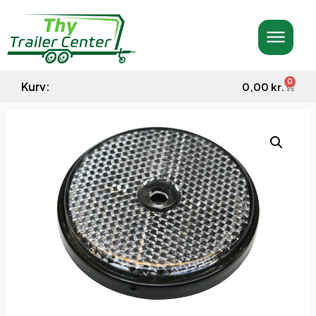
0
Kurv:
0,00
kr.