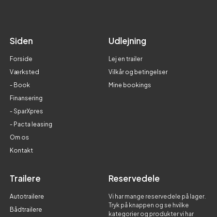
Siden
Udlejning
Forside
Lej en trailer
Værksted
Vilkår og betingelser
- Book
Mine bookings
Finansering
- SparXpres
- Pacta leasing
Om os
Kontakt
Trailere
Reservedele
Autotrailere
Vi har mange reservedele på lager.
Tryk på knappen og se hvilke
Bådtrailere
kategorier og produkter vi har