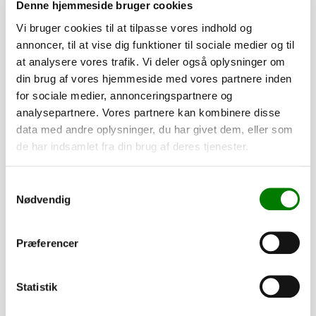
Denne hjemmeside bruger cookies
Vi bruger cookies til at tilpasse vores indhold og
annoncer, til at vise dig funktioner til sociale medier og til
at analysere vores trafik. Vi deler også oplysninger om
din brug af vores hjemmeside med vores partnere inden
for sociale medier, annonceringspartnere og
analysepartnere. Vores partnere kan kombinere disse
data med andre oplysninger, du har givet dem, eller som
de har indsamlet fra din brug af deres tjenester.
SKU: 90018
Presenningsknop - stk.
Samtykkevalg
Nødvendig
4,00
kr.
3,20
kr.
ekskl. moms
Præferencer
Afhentning og forsendelse
Se detaljer
Statistik