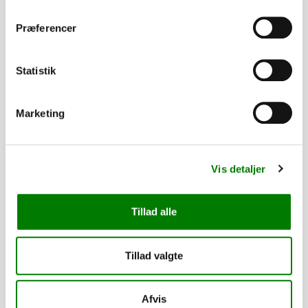
Levering
Præferencer
Finansering med SparXpres
Statistik
Marketing
Denne vare kan kun afhentes
Vis detaljer
Tillad alle
Relaterede varer
Tillad valgte
PÅ LAGER
Afvis