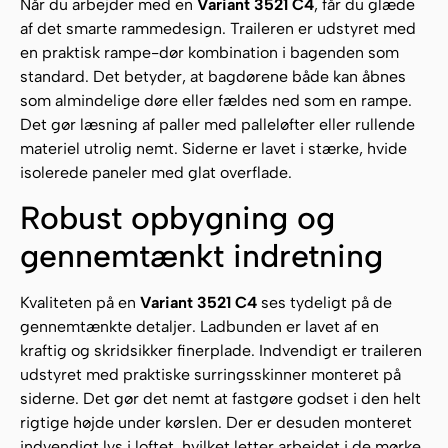
Når du arbejder med en
Variant 3521 C4
, får du glæde
af det smarte rammedesign. Traileren er udstyret med
en praktisk rampe-dør kombination i bagenden som
standard. Det betyder, at bagdørene både kan åbnes
som almindelige døre eller fældes ned som en rampe.
Det gør læsning af paller med palleløfter eller rullende
materiel utrolig nemt. Siderne er lavet i stærke, hvide
isolerede paneler med glat overflade.
Robust opbygning og
gennemtænkt indretning
Kvaliteten på en
Variant 3521 C4
ses tydeligt på de
gennemtænkte detaljer. Ladbunden er lavet af en
kraftig og skridsikker finerplade. Indvendigt er traileren
udstyret med praktiske surringsskinner monteret på
siderne. Det gør det nemt at fastgøre godset i den helt
rigtige højde under kørslen. Der er desuden monteret
indvendigt lys i loftet, hvilket letter arbejdet i de mørke