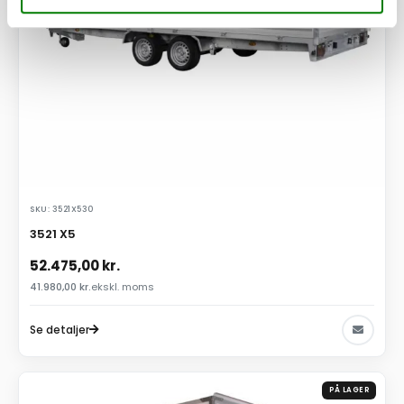
SKU: 3521X530
3521 X5
52.475,00
kr.
41.980,00
kr.
ekskl. moms
Se detaljer
PÅ LAGER