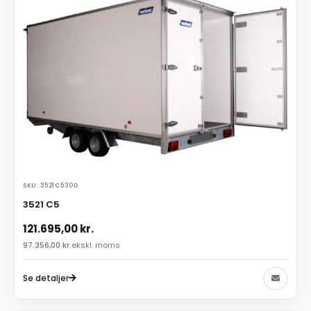
SKU: 3521C530D
3521 C5
121.695,00
kr.
97.356,00
kr.
ekskl. moms
Se detaljer