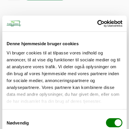
Tilvalg
Tilpas din trailer efter dine behov. Alle dele er som standard
Denne hjemmeside bruger cookies
monteret, mens presenninger og lignende leveres løst.
Vi bruger cookies til at tilpasse vores indhold og
annoncer, til at vise dig funktioner til sociale medier og til
215,00
kr.
at analysere vores trafik. Vi deler også oplysninger om
172,00
kr.
ekskl. moms
din brug af vores hjemmeside med vores partnere inden
for sociale medier, annonceringspartnere og
analysepartnere. Vores partnere kan kombinere disse
Sidemarkeringslygte FT-038 r/h
data med andre oplysninger, du har givet dem, eller som
SKU: 70000
de har indsamlet fra din brug af deres tjenester.
−
+
Samtykkevalg
Nødvendig