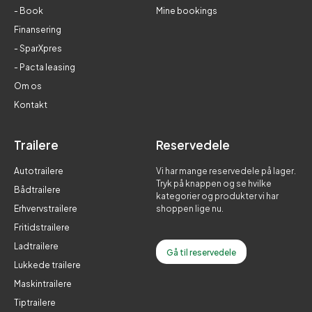
- Book
Mine bookings
Finansering
- SparXpres
- Pacta leasing
Om os
Kontakt
Trailere
Reservedele
Autotrailere
Vi har mange reservedele på lager.
Tryk på knappen og se hvilke
Bådtrailere
kategorier og produkter vi har
Erhvervstrailere
shoppen lige nu.
Fritidstrailere
Ladtrailere
Gå til reservedele
Lukkede trailere
Maskintrailere
Tiptrailere