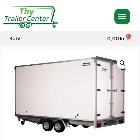
0
Kurv:
0,00
kr.