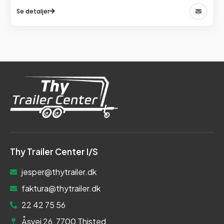
Se detaljer
Thy Trailer Center I/S
jesper@thytrailer.dk
faktura@thytrailer.dk
22 42 75 56
Åsvej 26, 7700 Thisted