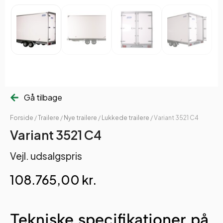
Gå tilbage
Forside
/
Trailere
/
Nye trailere
/
Lukkede trailere
/ Variant 3521 C4
Variant 3521 C4
Vejl. udsalgspris
108.765,00
kr.
Tekniske specifikationer på