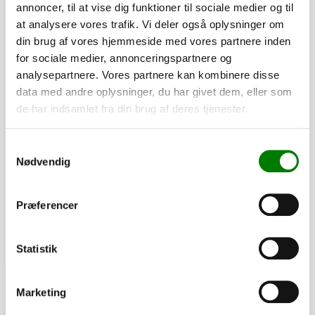
annoncer, til at vise dig funktioner til sociale medier og til
at analysere vores trafik. Vi deler også oplysninger om
din brug af vores hjemmeside med vores partnere inden
for sociale medier, annonceringspartnere og
analysepartnere. Vores partnere kan kombinere disse
data med andre oplysninger, du har givet dem, eller som
de har indsamlet fra din brug af deres tjenester.
SKU: 41365A
Samtykkevalg
Surringsøje 41x26mm, D-ring
Nødvendig
8,50
kr.
6,80
kr.
ekskl. moms
Præferencer
Afhentning og forsendelse
Statistik
Se detaljer
Marketing
PÅ LAGER