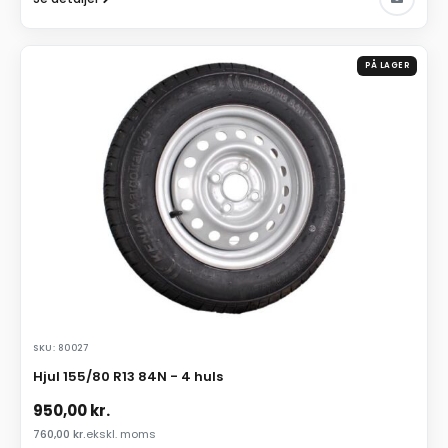
PÅ LAGER
SKU: 80027
Hjul 155/80 R13 84N - 4 huls
950,00
kr.
760,00
kr.
ekskl. moms