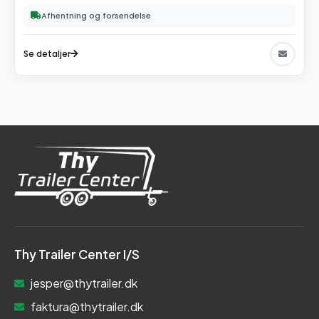
Afhentning og forsendelse
Se detaljer
Thy Trailer Center I/S
jesper@thytrailer.dk
faktura@thytrailer.dk