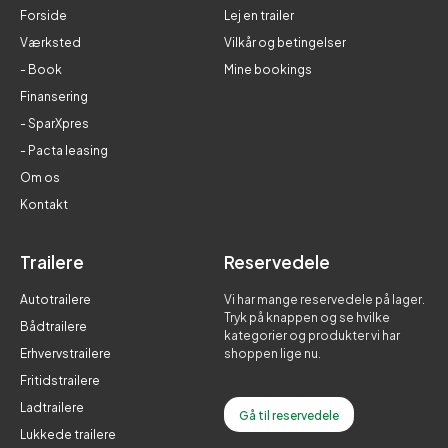
Forside
Lej en trailer
Værksted
Vilkår og betingelser
- Book
Mine bookings
Finansering
- SparXpres
- Pacta leasing
Om os
Kontakt
Trailere
Reservedele
Autotrailere
Vi har mange reservedele på lager.
Tryk på knappen og se hvilke
Bådtrailere
kategorier og produkter vi har
Erhvervstrailere
shoppen lige nu.
Fritidstrailere
Ladtrailere
Gå til reservedele
Lukkede trailere