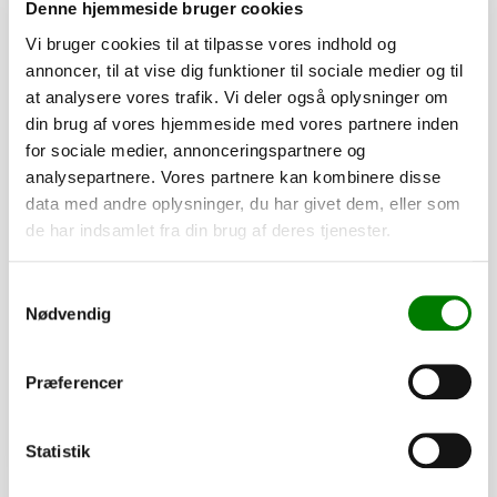
Denne hjemmeside bruger cookies
Vi bruger cookies til at tilpasse vores indhold og
annoncer, til at vise dig funktioner til sociale medier og til
at analysere vores trafik. Vi deler også oplysninger om
din brug af vores hjemmeside med vores partnere inden
for sociale medier, annonceringspartnere og
analysepartnere. Vores partnere kan kombinere disse
data med andre oplysninger, du har givet dem, eller som
de har indsamlet fra din brug af deres tjenester.
SKU: 20207
Hjulbolt kegle, M12x1,5x24 mm
Samtykkevalg
Nødvendig
32,00
kr.
25,60
kr.
ekskl. moms
Præferencer
Afhentning og forsendelse
Se detaljer
Statistik