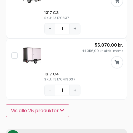
1317 C3
SKU: 1317C337
−
+
55.070,00
kr.
44.056,00
kr.
ekskl. moms
1317 C4
SKU: 1317C419037
−
+
Vis alle 28 produkter