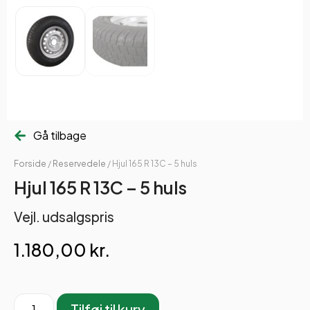
Gå tilbage
Forside
/
Reservedele
/ Hjul 165 R 13C – 5 huls
Hjul 165 R 13C – 5 huls
Vejl. udsalgspris
1.180,00
kr.
Tilføj til kurv