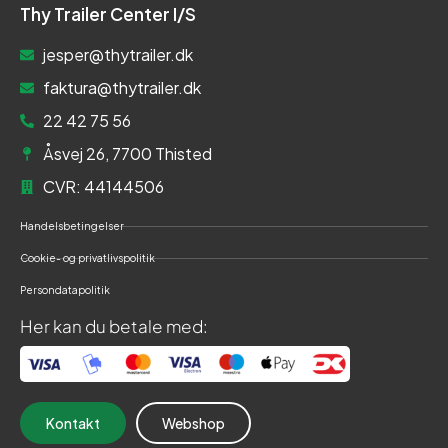
Thy Trailer Center I/S
jesper@thytrailer.dk
faktura@thytrailer.dk
22 42 75 56
Åsvej 26, 7700 Thisted
CVR: 44144506
Handelsbetingelser
Cookie- og privatlivspolitik
Persondatapolitik
Her kan du betale med:
Kontakt
Webshop