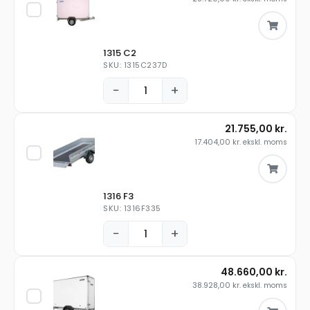
1315 C2
SKU: 1315C237D
−
+
21.755,00
kr.
17.404,00
kr.
ekskl. moms
1316 F3
SKU: 1316F335
−
+
48.660,00
kr.
38.928,00
kr.
ekskl. moms