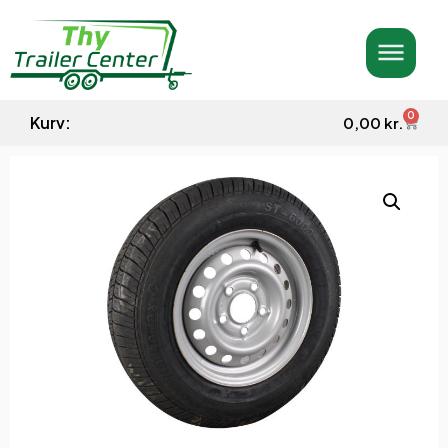
0
Kurv:
0,00
kr.