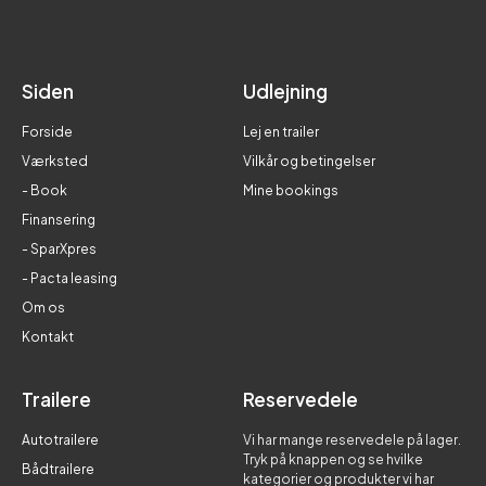
Siden
Udlejning
Forside
Lej en trailer
Værksted
Vilkår og betingelser
- Book
Mine bookings
Finansering
- SparXpres
- Pacta leasing
Om os
Kontakt
Trailere
Reservedele
Autotrailere
Vi har mange reservedele på lager.
Tryk på knappen og se hvilke
Bådtrailere
kategorier og produkter vi har