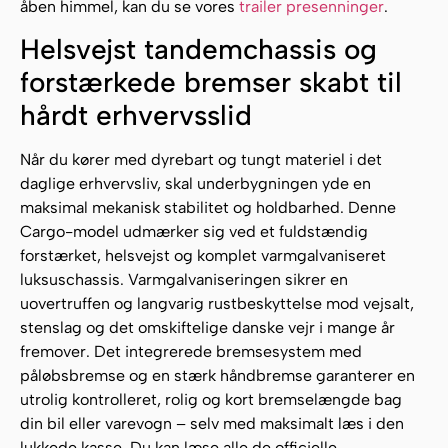
åben himmel, kan du se vores
trailer presenninger
.
Helsvejst tandemchassis og
forstærkede bremser skabt til
hårdt erhvervsslid
Når du kører med dyrebart og tungt materiel i det
daglige erhvervsliv, skal underbygningen yde en
maksimal mekanisk stabilitet og holdbarhed. Denne
Cargo-model udmærker sig ved et fuldstændig
forstærket, helsvejst og komplet varmgalvaniseret
luksuschassis. Varmgalvaniseringen sikrer en
uovertruffen og langvarig rustbeskyttelse mod vejsalt,
stenslag og det omskiftelige danske vejr i mange år
fremover. Det integrerede bremsesystem med
påløbsbremse og en stærk håndbremse garanterer en
utrolig kontrolleret, rolig og kort bremselængde bag
din bil eller varevogn – selv med maksimalt læs i den
lukkede kasse. Du kan læse alle de officielle