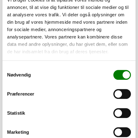
annoncer, til at vise dig funktioner til sociale medier og til
Du skal vælge en nummerplade for at forsætte.
at analysere vores trafik. Vi deler også oplysninger om
din brug af vores hjemmeside med vores partnere inden
Når du køber en trailer hos os, vil du modtage en e-mail,
for sociale medier, annonceringspartnere og
hvor vi beder dig om at oplyse navn, adresse og CPR-
analysepartnere. Vores partnere kan kombinere disse
nummer. Disse oplysninger er nødvendige for at kunne
data med andre oplysninger, du har givet dem, eller som
indregistrere din trailer korrekt. Du skal blot besvare e-
de har indsamlet fra din brug af deres tjenester.
mailen med de påkrævede oplysninger.
Hvis du har spørgsmål, er du naturligvis altid velkommen til
Samtykkevalg
Nødvendig
at kontakte os.
Tilføj til kurv
Præferencer
Statistik
Tilvalg
Marketing