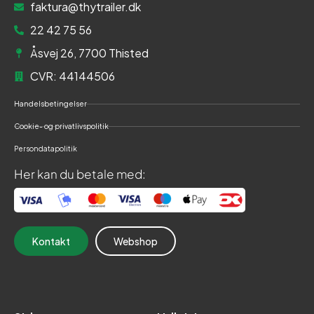
faktura@thytrailer.dk
22 42 75 56
Åsvej 26, 7700 Thisted
CVR: 44144506
Handelsbetingelser
Cookie- og privatlivspolitik
Persondatapolitik
Her kan du betale med:
Kontakt
Webshop