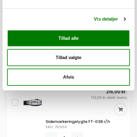
Tilpas din trailer efter dine behov. Alle dele er som standard
monteret, mens presenninger og lignende leveres løst.
Vis detaljer
3.930,00
kr.
3.144,00
kr.
ekskl. moms
Tillad alle
Tillad valgte
Påløbsbremse KF27/A GF
SKU: 10132
−
+
Afvis
215,00
kr.
172,00
kr.
ekskl. moms
Sidemarkeringslygte FT-038 r/h
SKU: 70000