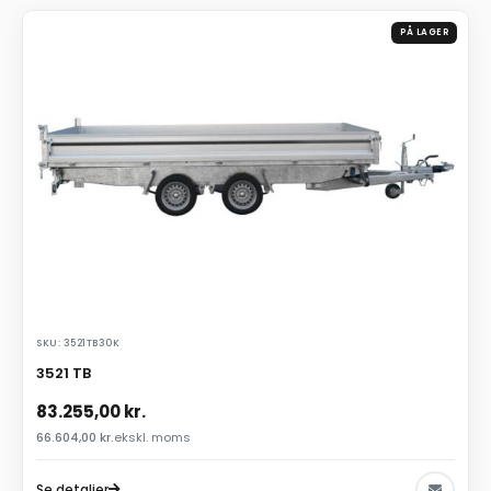
PÅ LAGER
SKU: 3521TB30K
3521 TB
83.255,00
kr.
66.604,00
kr.
ekskl. moms
Se detaljer