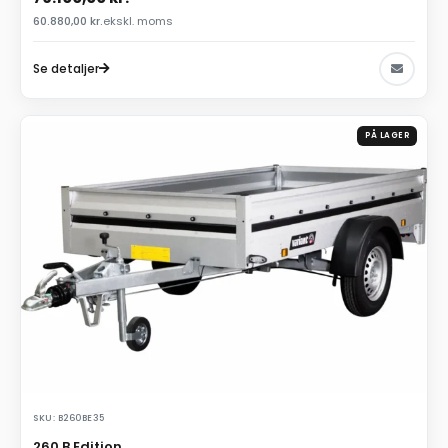
60.880,00
kr.
ekskl. moms
Se detaljer
PÅ LAGER
SKU: B260BE35
260 B Edition