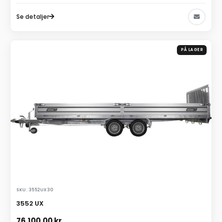
Se detaljer
PÅ LAGER
SKU: 3552UX30
3552 UX
76.100,00
kr.