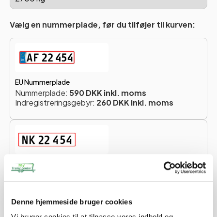
Vælg en nummerplade, før du tilføjer til kurven:
EU Nummerplade
Nummerplade:
590 DKK inkl. moms
Indregistreringsgebyr:
260 DKK inkl. moms
Ikke-EU Nummerplade
Nummerplade:
590 DKK inkl. moms
Indregistreringsgebyr:
260 DKK inkl. moms
Denne hjemmeside bruger cookies
Totalpris for nummerplade:
850 DKK
Vi bruger cookies til at tilpasse vores indhold og