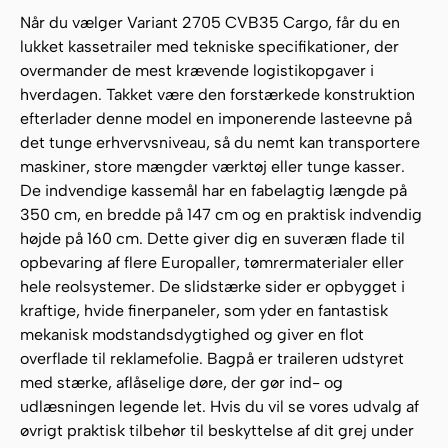
Når du vælger Variant 2705 CVB35 Cargo, får du en
lukket kassetrailer med tekniske specifikationer, der
overmander de mest krævende logistikopgaver i
hverdagen. Takket være den forstærkede konstruktion
efterlader denne model en imponerende lasteevne på
det tunge erhvervsniveau, så du nemt kan transportere
maskiner, store mængder værktøj eller tunge kasser.
De indvendige kassemål har en fabelagtig længde på
350 cm, en bredde på 147 cm og en praktisk indvendig
højde på 160 cm. Dette giver dig en suveræn flade til
opbevaring af flere Europaller, tømrermaterialer eller
hele reolsystemer. De slidstærke sider er opbygget i
kraftige, hvide finerpaneler, som yder en fantastisk
mekanisk modstandsdygtighed og giver en flot
overflade til reklamefolie. Bagpå er traileren udstyret
med stærke, aflåselige døre, der gør ind- og
udlæsningen legende let. Hvis du vil se vores udvalg af
øvrigt praktisk tilbehør til beskyttelse af dit grej under