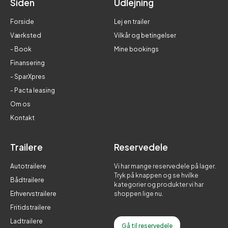
Siden
Udlejning
Forside
Lej en trailer
Værksted
Vilkår og betingelser
- Book
Mine bookings
Finansering
- SparXpres
- Pacta leasing
Om os
Kontakt
Trailere
Reservedele
Autotrailere
Vi har mange reservedele på lager.
Tryk på knappen og se hvilke
Bådtrailere
kategorier og produkter vi har
Erhvervstrailere
shoppen lige nu.
Fritidstrailere
Ladtrailere
Gå til reservedele