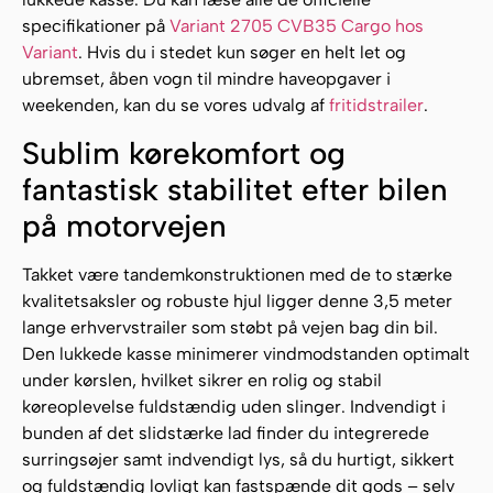
specifikationer på
Variant 2705 CVB35 Cargo hos
Variant
. Hvis du i stedet kun søger en helt let og
ubremset, åben vogn til mindre haveopgaver i
weekenden, kan du se vores udvalg af
fritidstrailer
.
Sublim kørekomfort og
fantastisk stabilitet efter bilen
på motorvejen
Takket være tandemkonstruktionen med de to stærke
kvalitetsaksler og robuste hjul ligger denne 3,5 meter
lange erhvervstrailer som støbt på vejen bag din bil.
Den lukkede kasse minimerer vindmodstanden optimalt
under kørslen, hvilket sikrer en rolig og stabil
køreoplevelse fuldstændig uden slinger. Indvendigt i
bunden af det slidstærke lad finder du integrerede
surringsøjer samt indvendigt lys, så du hurtigt, sikkert
og fuldstændig lovligt kan fastspænde dit gods – selv