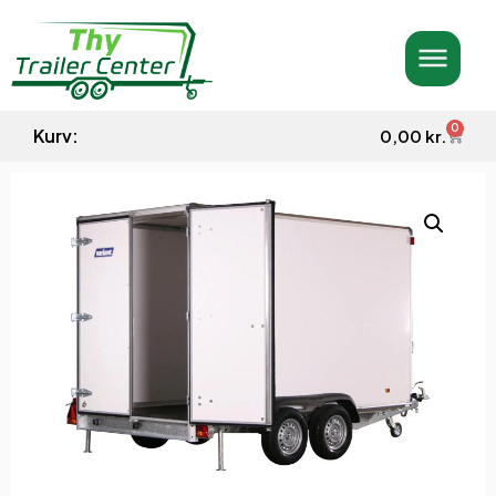
0
Kurv:
0,00
kr.