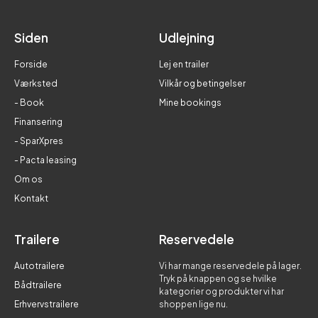
Siden
Udlejning
Forside
Lej en trailer
Værksted
Vilkår og betingelser
- Book
Mine bookings
Finansering
- SparXpres
- Pacta leasing
Om os
Kontakt
Trailere
Reservedele
Autotrailere
Vi har mange reservedele på lager.
Tryk på knappen og se hvilke
Bådtrailere
kategorier og produkter vi har
Erhvervstrailere
shoppen lige nu.