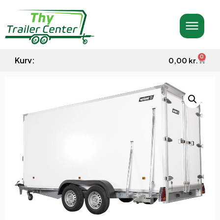
0
Kurv:
0,00
kr.