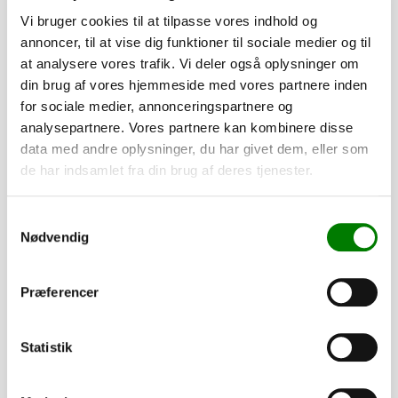
Vi bruger cookies til at tilpasse vores indhold og
Totalpris for nummerplade:
850 DKK
annoncer, til at vise dig funktioner til sociale medier og til
at analysere vores trafik. Vi deler også oplysninger om
Du skal vælge en nummerplade for at forsætte.
din brug af vores hjemmeside med vores partnere inden
for sociale medier, annonceringspartnere og
Når du køber en trailer hos os, vil du modtage en e-mail,
analysepartnere. Vores partnere kan kombinere disse
hvor vi beder dig om at oplyse navn, adresse og CPR-
data med andre oplysninger, du har givet dem, eller som
nummer. Disse oplysninger er nødvendige for at kunne
de har indsamlet fra din brug af deres tjenester.
indregistrere din trailer korrekt. Du skal blot besvare e-
mailen med de påkrævede oplysninger.
Samtykkevalg
Nødvendig
Hvis du har spørgsmål, er du naturligvis altid velkommen til
at kontakte os.
Præferencer
Tilføj til kurv
Statistik