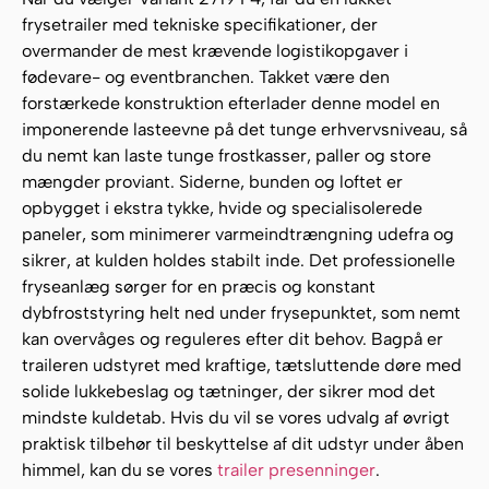
frysetrailer med tekniske specifikationer, der
overmander de mest krævende logistikopgaver i
fødevare- og eventbranchen. Takket være den
forstærkede konstruktion efterlader denne model en
imponerende lasteevne på det tunge erhvervsniveau, så
du nemt kan laste tunge frostkasser, paller og store
mængder proviant. Siderne, bunden og loftet er
opbygget i ekstra tykke, hvide og specialisolerede
paneler, som minimerer varmeindtrængning udefra og
sikrer, at kulden holdes stabilt inde. Det professionelle
fryseanlæg sørger for en præcis og konstant
dybfroststyring helt ned under frysepunktet, som nemt
kan overvåges og reguleres efter dit behov. Bagpå er
traileren udstyret med kraftige, tætsluttende døre med
solide lukkebeslag og tætninger, der sikrer mod det
mindste kuldetab. Hvis du vil se vores udvalg af øvrigt
praktisk tilbehør til beskyttelse af dit udstyr under åben
himmel, kan du se vores
trailer presenninger
.