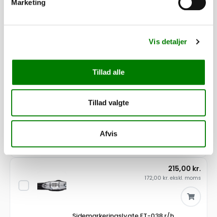
Marketing
Tilvalg
Tilpas din trailer efter dine behov. Alle dele er som standard
monteret, mens presenninger og lignende leveres løst.
Vis detaljer
3.930,00
kr.
Tillad alle
3.144,00
kr.
ekskl. moms
Tillad valgte
Påløbsbremse KF27/A GF
SKU: 10132
Afvis
−
+
215,00
kr.
172,00
kr.
ekskl. moms
Sidemarkeringslygte FT-038 r/h