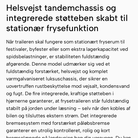
Helsvejst tandemchassis og
integrerede støtteben skabt til
stationær frysefunktion
Når traileren skal fungere som stationært fryserum til
festivaler, byfester eller som ekstra lagerkapacitet ved
spidsbelastninger, er stabiliteten fuldstændig
afgørende. Denne model udmærker sig ved et
fuldstændig forstærket, helsvejst og komplet
varmgalvaniseret luksuschassis, der sikrer en
uovertruffen rustbeskyttelse mod vejsalt, kondensvand
og fugt. De fire integrerede, kraftige støtteben i
hjørnerne garanterer, at frysetraileren står fuldstændig
stabilt på jorden under læsning – selv når den kobles af
bilen og tilsluttes ekstern strøm. Det integrerede
bremsesystem med forstærket påløbsbremse
garanterer en utrolig kontrolleret, rolig og kort
bremselængde på landevejen bag din varevogn. Du kan