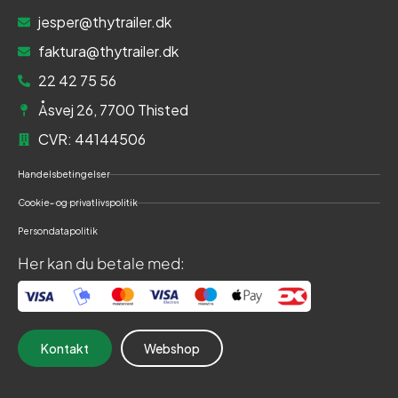
jesper@thytrailer.dk
faktura@thytrailer.dk
22 42 75 56
Åsvej 26, 7700 Thisted
CVR: 44144506
Handelsbetingelser
Cookie- og privatlivspolitik
Persondatapolitik
Her kan du betale med:
Kontakt
Webshop