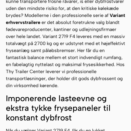
kunne transportere frosne råvarer, is eller dybfrostvarer
uden den mindste risiko for, at den kritiske kølekæde
brydes? Modellerne i den professionelle serie af
Variant
erhvervstrailere
er det absolut foretrukne valg blandt
fødevareproducenter, kantiner og udlejningsfirmaer
over hele landet. Variant 2719 F4 leveres med en massiv
totalvægt på 2700 kg og er udstyret med et højeffektivt
fryseanlæg samt påløbsbremser. Her får du en
fantastisk balance mellem et stort indvendigt rumfang,
en fabelagtig nyttelast og maksimal frysesikkerhed. Hos
Thy Trailer Center leverer vi professionelle
transportløsninger, der holder dit gods dybfrossent og
din virksomhed kørende.
Imponerende lasteevne og
ekstra tykke frysepaneler til
konstant dybfrost
Når du vælger Variant 2719 F4, får du en lukket