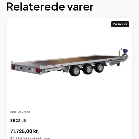
Relaterede varer
PÅ LAGER
SKU: 3522L511
3522 L5
71.725,00
kr.
57.380,00
kr.
ekskl. moms