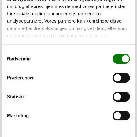
din brug af vores hjemmeside med vores partnere inden
nummer. Disse oplysninger er nødvendige for at kunne
for sociale medier, annonceringspartnere og
indregistrere din trailer korrekt. Du skal blot besvare e-
analysepartnere. Vores partnere kan kombinere disse
mailen med de påkrævede oplysninger.
data med andre oplysninger, du har givet dem, eller som
de har indsamlet fra din brug af deres tjenester.
Hvis du har spørgsmål, er du naturligvis altid velkommen til
at kontakte os.
Samtykkevalg
Nødvendig
Tilføj til kurv
Præferencer
Statistik
Tilvalg
Tilpas din trailer efter dine behov. Alle dele er som standard
Marketing
monteret, mens presenninger og lignende leveres løst.
3.170,00
kr.