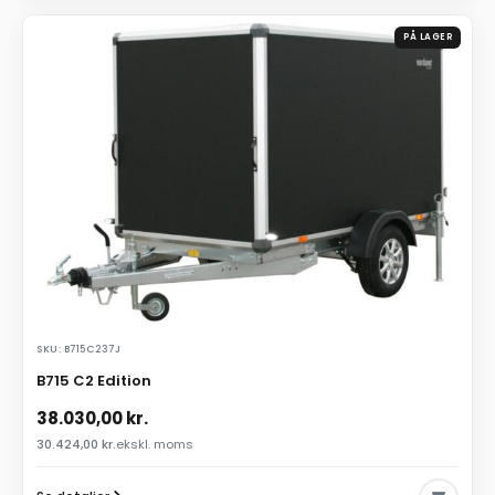
PÅ LAGER
SKU: B715C237J
B715 C2 Edition
38.030,00
kr.
30.424,00
kr.
ekskl. moms