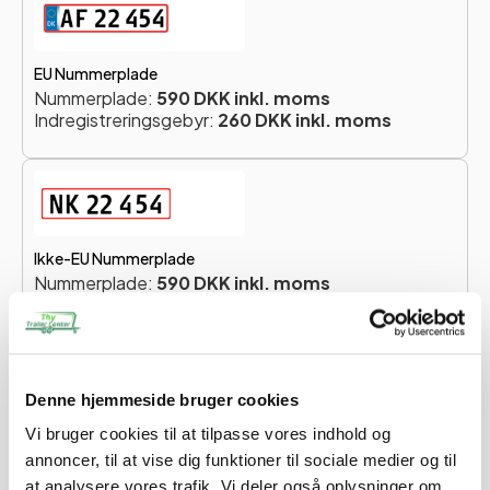
EU Nummerplade
Nummerplade:
590 DKK inkl. moms
Indregistreringsgebyr:
260 DKK inkl. moms
Ikke-EU Nummerplade
Nummerplade:
590 DKK inkl. moms
Indregistreringsgebyr:
260 DKK inkl. moms
Totalpris for nummerplade:
850 DKK
Denne hjemmeside bruger cookies
Du skal vælge en nummerplade for at forsætte.
Vi bruger cookies til at tilpasse vores indhold og
annoncer, til at vise dig funktioner til sociale medier og til
Når du køber en trailer hos os, vil du modtage en e-mail,
at analysere vores trafik. Vi deler også oplysninger om
hvor vi beder dig om at oplyse navn, adresse og CPR-