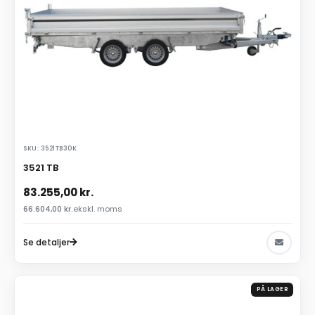
SKU: 3521TB30K
3521 TB
83.255,00
kr.
66.604,00
kr.
ekskl. moms
Se detaljer
PÅ LAGER