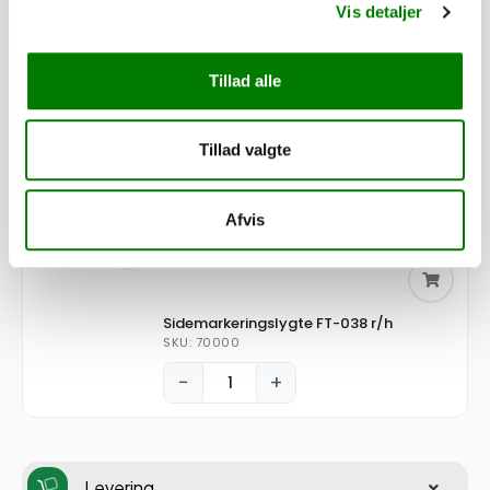
Vis detaljer
2.536,00
kr.
ekskl. moms
Tillad alle
Påløbsbremse KF20/A GF
SKU: 10130
Tillad valgte
−
+
215,00
kr.
Afvis
172,00
kr.
ekskl. moms
Sidemarkeringslygte FT-038 r/h
SKU: 70000
−
+
Levering