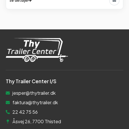
Se detaljer
Thy Trailer Center I/S
jesper@thytrailer.dk
faktura@thytrailer.dk
22 42 75 56
Åsvej 26, 7700 Thisted