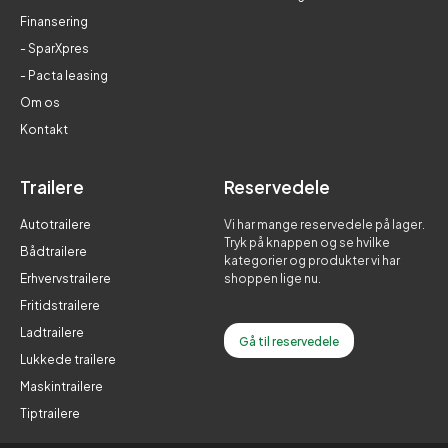
Finansering
- SparXpres
- Pacta leasing
Om os
Kontakt
Trailere
Reservedele
Autotrailere
Vi har mange reservedele på lager.
Tryk på knappen og se hvilke
Bådtrailere
kategorier og produkter vi har
Erhvervstrailere
shoppen lige nu.
Fritidstrailere
Ladtrailere
Gå til reservedele
Lukkede trailere
Maskintrailere
Tiptrailere