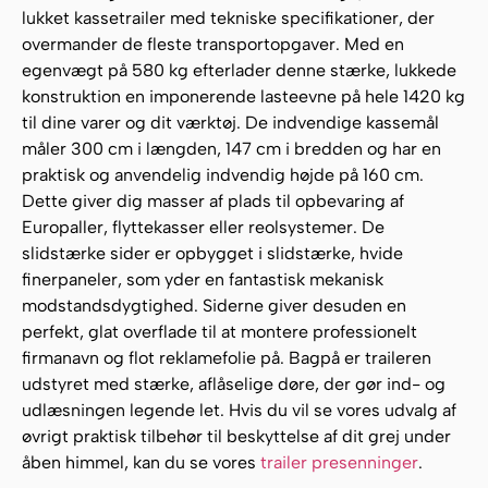
lukket kassetrailer med tekniske specifikationer, der
overmander de fleste transportopgaver. Med en
egenvægt på 580 kg efterlader denne stærke, lukkede
konstruktion en imponerende lasteevne på hele 1420 kg
til dine varer og dit værktøj. De indvendige kassemål
måler 300 cm i længden, 147 cm i bredden og har en
praktisk og anvendelig indvendig højde på 160 cm.
Dette giver dig masser af plads til opbevaring af
Europaller, flyttekasser eller reolsystemer. De
slidstærke sider er opbygget i slidstærke, hvide
finerpaneler, som yder en fantastisk mekanisk
modstandsdygtighed. Siderne giver desuden en
perfekt, glat overflade til at montere professionelt
firmanavn og flot reklamefolie på. Bagpå er traileren
udstyret med stærke, aflåselige døre, der gør ind- og
udlæsningen legende let. Hvis du vil se vores udvalg af
øvrigt praktisk tilbehør til beskyttelse af dit grej under
åben himmel, kan du se vores
trailer presenninger
.