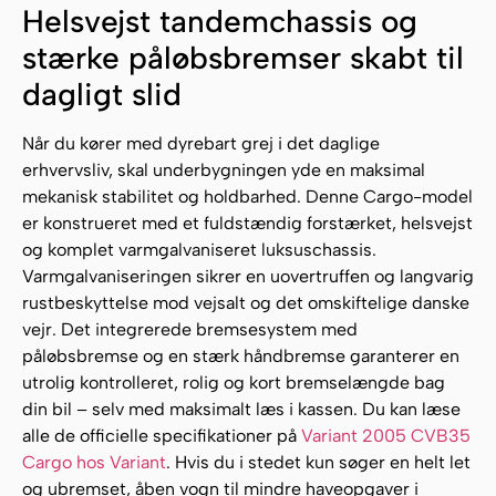
Helsvejst tandemchassis og
stærke påløbsbremser skabt til
dagligt slid
Når du kører med dyrebart grej i det daglige
erhvervsliv, skal underbygningen yde en maksimal
mekanisk stabilitet og holdbarhed. Denne Cargo-model
er konstrueret med et fuldstændig forstærket, helsvejst
og komplet varmgalvaniseret luksuschassis.
Varmgalvaniseringen sikrer en uovertruffen og langvarig
rustbeskyttelse mod vejsalt og det omskiftelige danske
vejr. Det integrerede bremsesystem med
påløbsbremse og en stærk håndbremse garanterer en
utrolig kontrolleret, rolig og kort bremselængde bag
din bil – selv med maksimalt læs i kassen. Du kan læse
alle de officielle specifikationer på
Variant 2005 CVB35
Cargo hos Variant
. Hvis du i stedet kun søger en helt let
og ubremset, åben vogn til mindre haveopgaver i