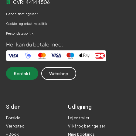
CVR: 44144506
Handelsbetingelser
Cookie- og privatlivspolitik
Persondatapolitik
Her kan du betale med:
Kontakt
Webshop
Siden
Udlejning
Forside
Lej en trailer
Værksted
Vilkår og betingelser
- Book
Mine bookings