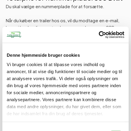
Du skal vælge en nummerplade for at forsætte.
Når du køber en trailer hos os, vil du modtage en e-mail,
hvor vi beder dig om at oplyse navn, adresse og CPR-
nummer. Disse oplysninger er nødvendige for at kunne
indregistrere din trailer korrekt. Du skal blot besvare e-
mailen med de påkrævede oplysninger.
Denne hjemmeside bruger cookies
Hvis du har spørgsmål, er du naturligvis altid velkommen til
Vi bruger cookies til at tilpasse vores indhold og
at kontakte os.
annoncer, til at vise dig funktioner til sociale medier og til
at analysere vores trafik. Vi deler også oplysninger om
Tilføj til kurv
din brug af vores hjemmeside med vores partnere inden
for sociale medier, annonceringspartnere og
analysepartnere. Vores partnere kan kombinere disse
data med andre oplysninger, du har givet dem, eller som
de har indsamlet fra din brug af deres tjenester.
Tilvalg
Samtykkevalg