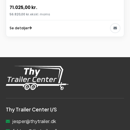
71.025,00
kr.
56.820,00
kr.
ekskl. moms
Se detaljer
Thy Trailer Center I/S
jesper@thytrailer.dk