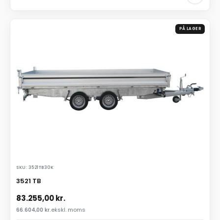
PÅ LAGER
SKU: 3521TB30K
3521 TB
83.255,00
kr.
66.604,00
kr.
ekskl. moms