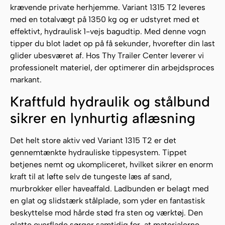
krævende private herhjemme. Variant 1315 T2 leveres
med en totalvægt på 1350 kg og er udstyret med et
effektivt, hydraulisk 1-vejs bagudtip. Med denne vogn
tipper du blot ladet op på få sekunder, hvorefter din last
glider ubesværet af. Hos Thy Trailer Center leverer vi
professionelt materiel, der optimerer din arbejdsproces
markant.
Kraftfuld hydraulik og stålbund
sikrer en lynhurtig aflæsning
Det helt store aktiv ved Variant 1315 T2 er det
gennemtænkte hydrauliske tippesystem. Tippet
betjenes nemt og ukompliceret, hvilket sikrer en enorm
kraft til at løfte selv de tungeste læs af sand,
murbrokker eller haveaffald. Ladbunden er belagt med
en glat og slidstærk stålplade, som yder en fantastisk
beskyttelse mod hårde stød fra sten og værktøj. Den
glatte overflade sørger samtidig for, at materialerne