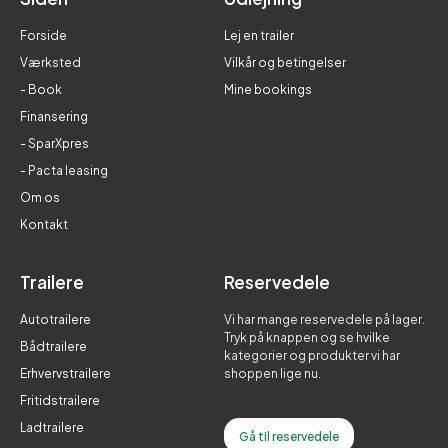
Forside
Lej en trailer
Værksted
Vilkår og betingelser
- Book
Mine bookings
Finansering
- SparXpres
- Pacta leasing
Om os
Kontakt
Trailere
Reservedele
Autotrailere
Vi har mange reservedele på lager.
Tryk på knappen og se hvilke
Bådtrailere
kategorier og produkter vi har
Erhvervstrailere
shoppen lige nu.
Fritidstrailere
Ladtrailere
Gå til reservedele