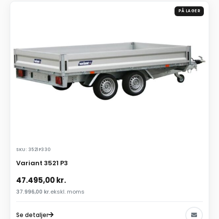
PÅ LAGER
SKU: 3521P330
Variant 3521 P3
47.495,00
kr.
37.996,00
kr.
ekskl. moms
Se detaljer