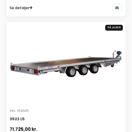
Se detaljer
PÅ LAGER
SKU: 3522L511
3522 L5
71.725,00
kr.