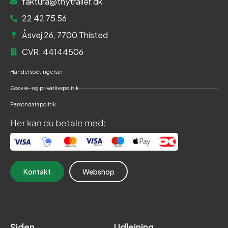
faktura@thytrailer.dk
22 42 75 56
Åsvej 26, 7700 Thisted
CVR: 44144506
Handelsbetingelser
Cookie- og privatlivspolitik
Persondatapolitik
Her kan du betale med:
Kontakt
Webshop
Siden
Udlejning