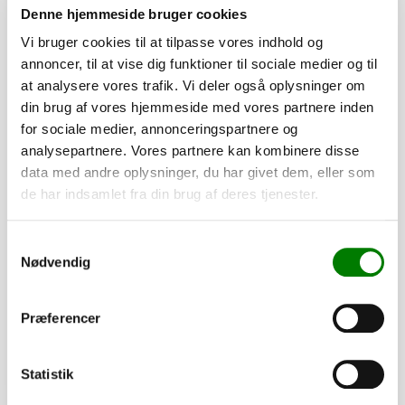
Denne hjemmeside bruger cookies
Vi bruger cookies til at tilpasse vores indhold og
annoncer, til at vise dig funktioner til sociale medier og til
at analysere vores trafik. Vi deler også oplysninger om
din brug af vores hjemmeside med vores partnere inden
for sociale medier, annonceringspartnere og
analysepartnere. Vores partnere kan kombinere disse
data med andre oplysninger, du har givet dem, eller som
de har indsamlet fra din brug af deres tjenester.
SKU: 30273F
Lygtesæt LED 15MT, Fristom
Samtykkevalg
Nødvendig
3.465,00
kr.
2.772,00
kr.
ekskl. moms
Præferencer
Afhentning og forsendelse
Se detaljer
Statistik