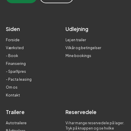
Siden
Udlejning
Forside
Lej en trailer
Værksted
Vilkår og betingelser
- Book
Mine bookings
Finansering
- SparXpres
- Pacta leasing
Om os
Kontakt
Trailere
Reservedele
Autotrailere
Vi har mange reservedele på lager.
Tryk på knappen og se hvilke
Bådtrailere