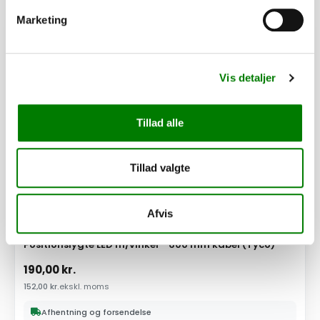
Marketing
PÅ LAGER
Vis detaljer
Tillad alle
Tillad valgte
Afvis
SKU: 30395
Positionslygte LED m/vinkel - 600 mm kabel (Tyco)
190,00
kr.
152,00
kr.
ekskl. moms
Afhentning og forsendelse