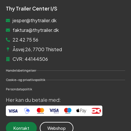
Thy Trailer Center I/S
jesper@thytrailer.dk
faktura@thytrailer.dk
22 42 75 56
Åsvej 26, 7700 Thisted
CVR: 44144506
Handelsbetingelser
Cookie- og privatlivspolitik
Persondatapolitik
Her kan du betale med:
Kontakt
Webshop