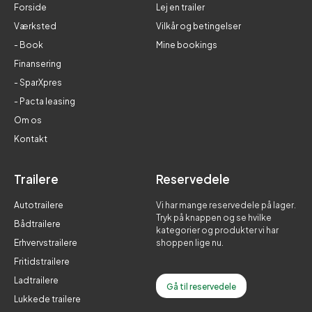
Forside
Lej en trailer
Værksted
Vilkår og betingelser
- Book
Mine bookings
Finansering
- SparXpres
- Pacta leasing
Om os
Kontakt
Trailere
Reservedele
Autotrailere
Vi har mange reservedele på lager.
Tryk på knappen og se hvilke
Bådtrailere
kategorier og produkter vi har
Erhvervstrailere
shoppen lige nu.
Fritidstrailere
Ladtrailere
Gå til reservedele
Lukkede trailere