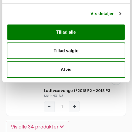
575,00
kr.
460,00
kr.
ekskl. moms
Vis detaljer
Chassistværvange for 2018 P2/3/4
Tillad alle
SKU: 61545
−
+
Tillad valgte
415,00
kr.
332,00
kr.
ekskl. moms
Afvis
Ladtværvange f/2018 P2 - 2018 P3
SKU: 40163
−
+
Vis alle 34 produkter