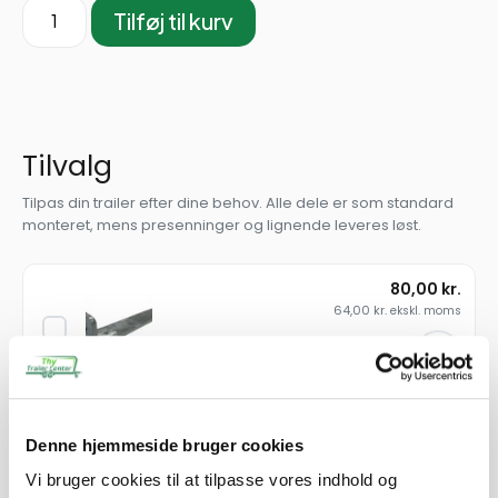
Tilføj til kurv
Tilvalg
Tilpas din trailer efter dine behov. Alle dele er som standard
monteret, mens presenninger og lignende leveres løst.
80,00
kr.
64,00
kr.
ekskl. moms
Skærmstiver f/skærmplade 3VT / T2 /
3004 L4 /Uni
SKU: 40413
Denne hjemmeside bruger cookies
−
+
Vi bruger cookies til at tilpasse vores indhold og