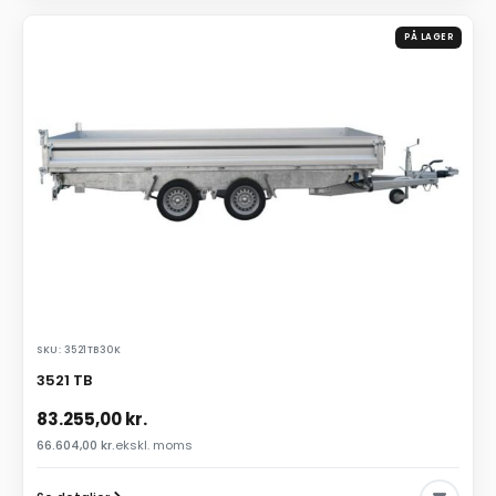
PÅ LAGER
SKU: 3521TB30K
3521 TB
83.255,00
kr.
66.604,00
kr.
ekskl. moms