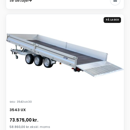
Se detaljer
PÅ LAGER
SKU: 3543UX30
3543 UX
73.575,00
kr.
58.860,00
kr.
ekskl. moms