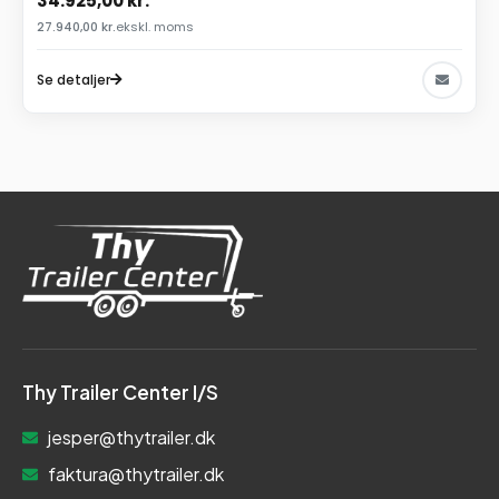
34.925,00
kr.
27.940,00
kr.
ekskl. moms
Se detaljer
Thy Trailer Center I/S
jesper@thytrailer.dk
faktura@thytrailer.dk