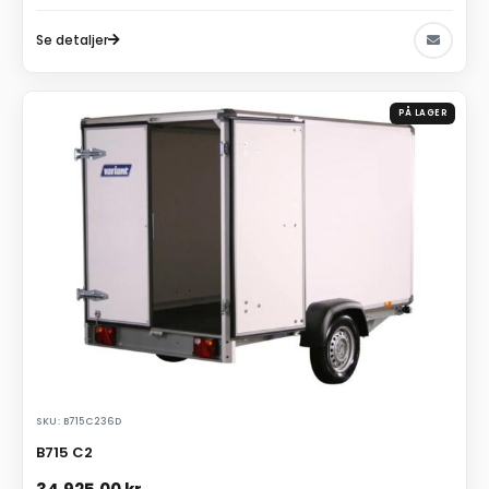
Se detaljer
PÅ LAGER
SKU: B715C236D
B715 C2