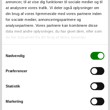
annoncer, til at vise dig funktioner til sociale medier og til
at analysere vores trafik. Vi deler også oplysninger om
880,00
kr.
din brug af vores hjemmeside med vores partnere inden
704,00
kr.
ekskl. moms
for sociale medier, annonceringspartnere og
analysepartnere. Vores partnere kan kombinere disse
data med andre oplysninger, du har givet dem, eller som
Værktøjskasse - 55x25x30 cm, Daken
de har indsamlet fra din brug af deres tjenester.
SKU: 90813
−
+
Samtykkevalg
Nødvendig
2.835,00
kr.
2.268,00
kr.
ekskl. moms
Præferencer
Lygtesæt LED, VA P2/P3/P4 Fristom
Statistik
SKU: 30241F
−
+
Marketing