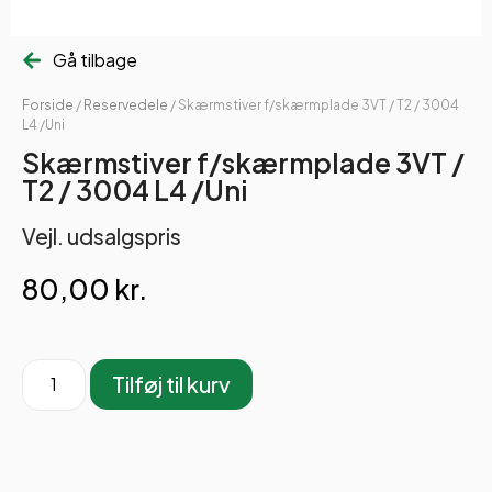
Gå tilbage
Forside
/
Reservedele
/ Skærmstiver f/skærmplade 3VT / T2 / 3004
L4 /Uni
Skærmstiver f/skærmplade 3VT /
T2 / 3004 L4 /Uni
Vejl. udsalgspris
80,00
kr.
Tilføj til kurv