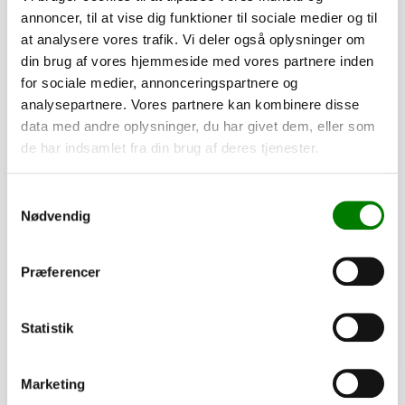
annoncer, til at vise dig funktioner til sociale medier og til
at analysere vores trafik. Vi deler også oplysninger om
din brug af vores hjemmeside med vores partnere inden
for sociale medier, annonceringspartnere og
analysepartnere. Vores partnere kan kombinere disse
data med andre oplysninger, du har givet dem, eller som
de har indsamlet fra din brug af deres tjenester.
SKU: 40042
Samtykkevalg
Nødvendig
Surringskrog udvendig
21,50
kr.
17,20
kr.
ekskl. moms
Præferencer
Afhentning og forsendelse
Statistik
Se detaljer
Marketing