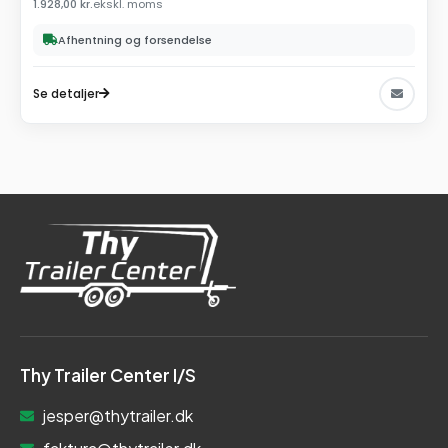
1.928,00
kr.
ekskl. moms
Afhentning og forsendelse
Se detaljer
Thy Trailer Center I/S
jesper@thytrailer.dk