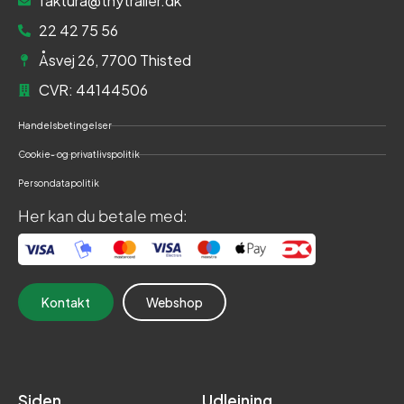
faktura@thytrailer.dk
22 42 75 56
Åsvej 26, 7700 Thisted
CVR: 44144506
Handelsbetingelser
Cookie- og privatlivspolitik
Persondatapolitik
Her kan du betale med:
Kontakt
Webshop
Siden
Udlejning