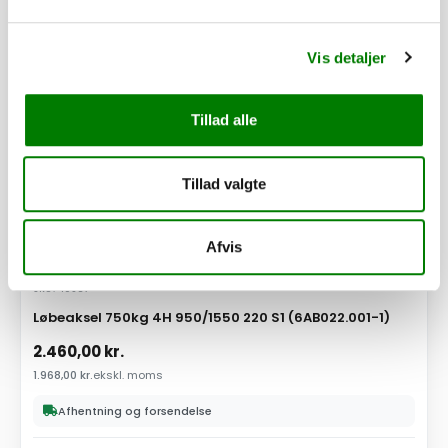
PÅ LAGER
Vis detaljer
Tillad alle
Tillad valgte
Afvis
SKU: 40867
Løbeaksel 750kg 4H 950/1550 220 S1 (6AB022.001-1)
2.460,00
kr.
1.968,00
kr.
ekskl. moms
Afhentning og forsendelse