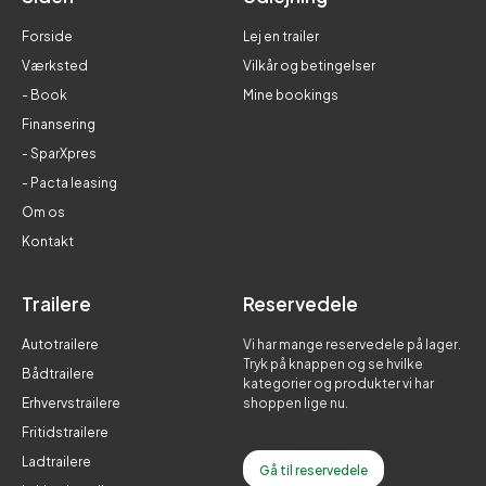
Forside
Lej en trailer
Værksted
Vilkår og betingelser
- Book
Mine bookings
Finansering
- SparXpres
- Pacta leasing
Om os
Kontakt
Trailere
Reservedele
Autotrailere
Vi har mange reservedele på lager.
Tryk på knappen og se hvilke
Bådtrailere
kategorier og produkter vi har
Erhvervstrailere
shoppen lige nu.
Fritidstrailere
Ladtrailere
Gå til reservedele