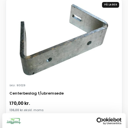
PÅ LAGER
SKU: 90029
Centerbeslag f/ubremsede
170,00
kr.
136,00
kr.
ekskl. moms
Afhentning og forsendelse