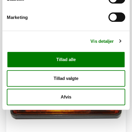
17,20
kr.
ekskl. moms
Afhentning og forsendelse
Marketing
Se detaljer
Vis detaljer
PÅ LAGER
Tillad alle
Tillad valgte
Afvis