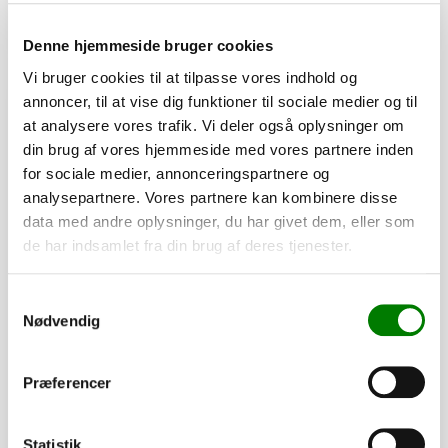
Se detaljer
Denne hjemmeside bruger cookies
Vi bruger cookies til at tilpasse vores indhold og
PÅ LAGER
annoncer, til at vise dig funktioner til sociale medier og til
at analysere vores trafik. Vi deler også oplysninger om
din brug af vores hjemmeside med vores partnere inden
for sociale medier, annonceringspartnere og
analysepartnere. Vores partnere kan kombinere disse
data med andre oplysninger, du har givet dem, eller som
de har indsamlet fra din brug af deres tjenester.
Samtykkevalg
Nødvendig
SKU: 40042
Præferencer
Surringskrog udvendig
21,50
kr.
Statistik