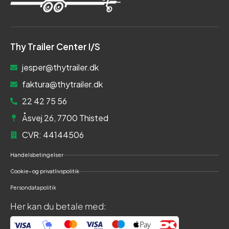
Thy Trailer Center I/S
jesper@thytrailer.dk
faktura@thytrailer.dk
22 42 75 56
Åsvej 26, 7700 Thisted
CVR: 44144506
Handelsbetingelser
Cookie- og privatlivspolitik
Persondatapolitik
Her kan du betale med: