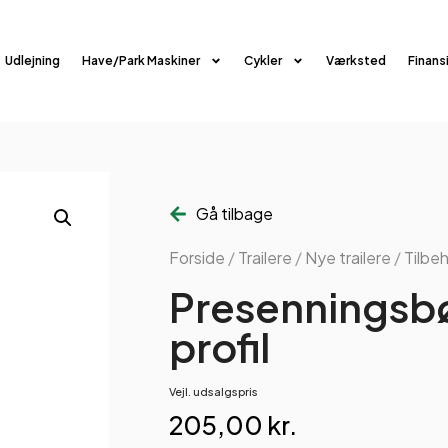
Udlejning
Have/Park Maskiner
Cykler
Værksted
Finans
Gå tilbage
Forside
/
Trailere
/
Nye trailere
/
Tilbe
Presenningsbøj
profil
Vejl. udsalgspris
205,00
kr.