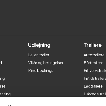
Udlejning
Trailere
Lej en trailer
Autotrailere
d
Vilkår og betingelser
Bådtrailere
Mine bookings
Erhvervstrail
ing
Fritidstrailer
res
Ladtrailere
leasing
Lukkede trai
Maskintraile