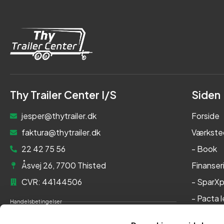
Thy Trailer Center I/S
Siden
jesper@thytrailer.dk
Forside
faktura@thytrailer.dk
Værkste
22 42 75 56
- Book
Åsvej 26, 7700 Thisted
Finanser
CVR: 44144506
- SparXp
- Pacta 
Handelsbetingelser
Om os
Cookie- og privatlivspolitik