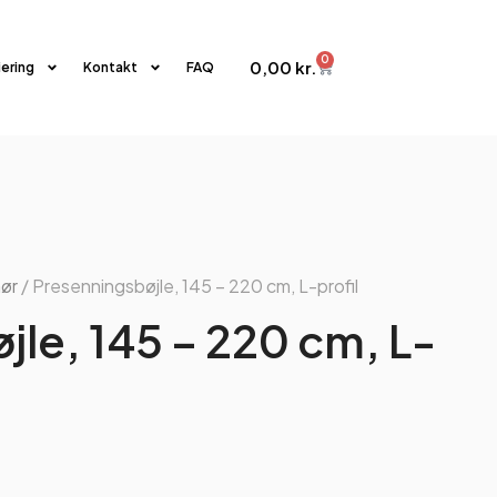
0
0,00
kr.
iering
Kontakt
FAQ
hør
/ Presenningsbøjle, 145 – 220 cm, L-profil
le, 145 – 220 cm, L-