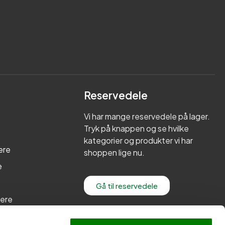
Reservedele
Vi har mange reservedele på lager.
Tryk på knappen og se hvilke
kategorier og produkter vi har
ere
shoppen lige nu.
e
Gå til reservedele
lere
re