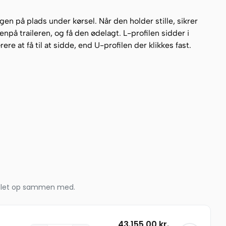
n på plads under kørsel. Når den holder stille, sikrer
enpå traileren, og få den ødelagt. L-profilen sidder i
e at få til at sidde, end U-profilen der klikkes fast.
koblet op sammen med.
43.155,00
kr.