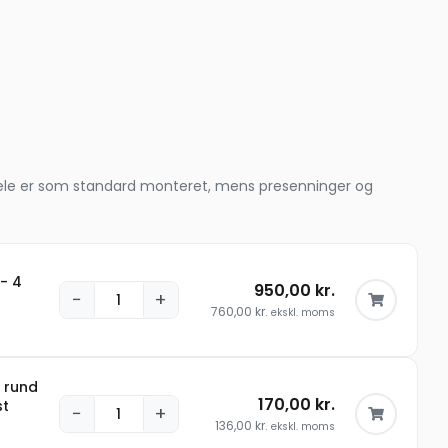
le dele er som standard monteret, mens presenninger og
 - 4
950,00
kr.
−
+
760,00
kr.
ekskl. moms
 rund
170,00
kr.
st
−
+
136,00
kr.
ekskl. moms