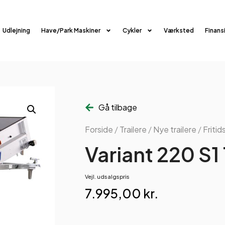
Udlejning
Have/Park Maskiner
Cykler
Værksted
Finans
Gå tilbage
Forside
/
Trailere
/
Nye trailere
/
Fritid
Variant 220 S1 
Vejl. udsalgspris
7.995,00
kr.