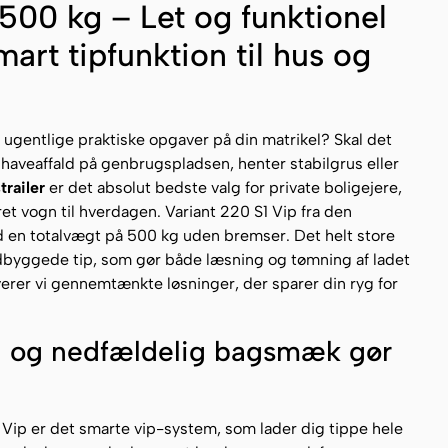
 500 kg – Let og funktionel
mart tipfunktion til hus og
e ugentlige praktiske opgaver på din matrikel? Skal det
 haveaffald på genbrugspladsen, henter stabilgrus eller
trailer
er det absolut bedste valg for private boligejere,
t vogn til hverdagen. Variant 220 S1 Vip fra den
d en totalvægt på 500 kg uden bremser. Det helt store
dbyggede tip, som gør både læsning og tømning af ladet
verer vi gennemtænkte løsninger, der sparer din ryg for
on og nedfældelig bagsmæk gør
1 Vip er det smarte vip-system, som lader dig tippe hele