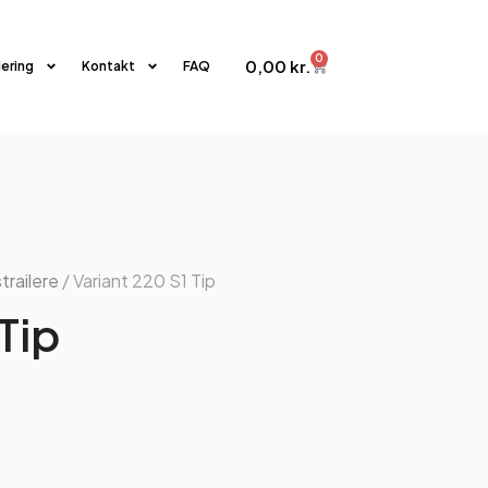
0
0,00
kr.
iering
Kontakt
FAQ
strailere
/ Variant 220 S1 Tip
Tip