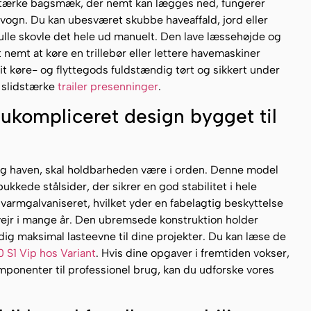
tærke bagsmæk, der nemt kan lægges ned, fungerer
svogn. Du kan ubesværet skubbe haveaffald, jord eller
skulle skovle det hele ud manuelt. Den lave læssehøjde og
 nemt at køre en trillebør eller lettere havemaskiner
dit køre- og flyttegods fuldstændig tørt og sikkert under
f slidstærke
trailer presenninger
.
ukompliceret design bygget til
 og haven, skal holdbarheden være i orden. Denne model
kkede stålsider, der sikrer en god stabilitet i hele
varmgalvaniseret, hvilket yder en fabelagtig beskyttelse
vejr i mange år. Den ubremsede konstruktion holder
dig maksimal lasteevne til dine projekter. Du kan læse de
0 S1 Vip hos Variant
. Hvis dine opgaver i fremtiden vokser,
mponenter til professionel brug, kan du udforske vores