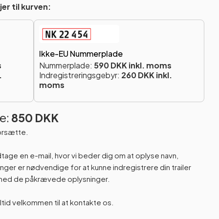
er til kurven:
Ikke-EU Nummerplade
s
Nummerplade:
590 DKK inkl. moms
.
Indregistreringsgebyr:
260 DKK inkl.
moms
e:
850 DKK
orsætte.
odtage en e-mail, hvor vi beder dig om at oplyse navn,
er er nødvendige for at kunne indregistrere din trailer
n med de påkrævede oplysninger.
altid velkommen til at kontakte os.