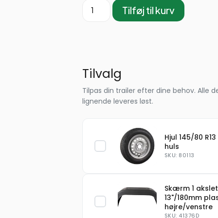
Tilføj til kurv
Tilvalg
Tilpas din trailer efter dine behov. Al
lignende leveres løst.
Hjul 145/80 R13
huls
SKU: 80113
Skærm 1 akslet
13"/180mm pla
højre/venstre
SKU: 41376D