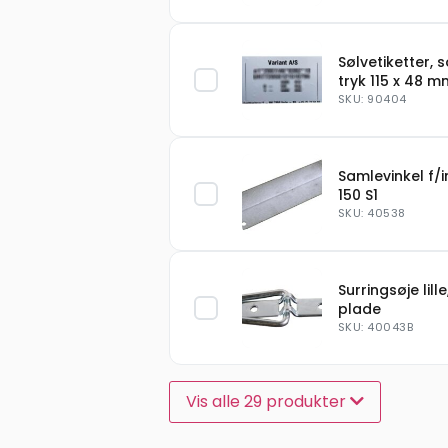
Sølvetiketter, s
tryk 115 x 48 m
SKU: 90404
Samlevinkel f/i
150 S1
SKU: 40538
Surringsøje lille
plade
SKU: 40043B
Vis alle 29 produkter