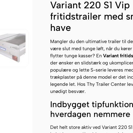
Variant 220 S1 Vip
fritidstrailer med s
have
Mangler du den ultimative trailer til d
være slut med tunge løft, når du kører
flytter tunge kasser? En
Variant fritids
der ønsker en slidstærk og ukomplicere
populære og lette S-serie leveres me
trækplaster på denne model er det in
legende let. Hos Thy Trailer Center le
unødigt besvær.
Indbygget tipfunkti
hverdagen nemmere
Det helt store aktiv ved Variant 220 S