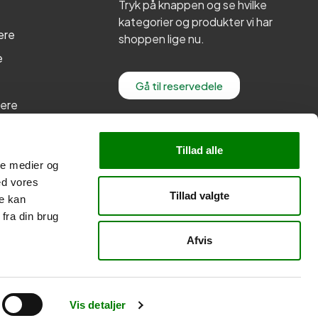
Tryk på knappen og se hvilke
kategorier og produkter vi har
ere
shoppen lige nu.
e
Gå til reservedele
lere
re
Tillad alle
ale medier og
ed vores
Tillad valgte
re kan
fra din brug
Afvis
Vis detaljer