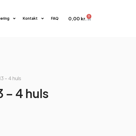
0
0,00
kr.
iering
Kontakt
FAQ
3 – 4 huls
 – 4 huls