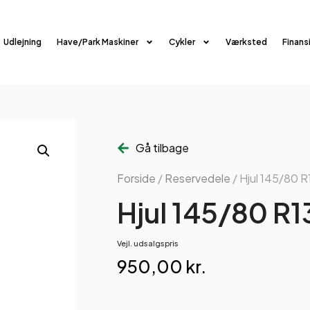
Udlejning
Have/Park Maskiner
Cykler
Værksted
Finans
Gå tilbage
Forside
/
Reservedele
/ Hjul 145/80 R1
Hjul 145/80 R13
Vejl. udsalgspris
950,00
kr.