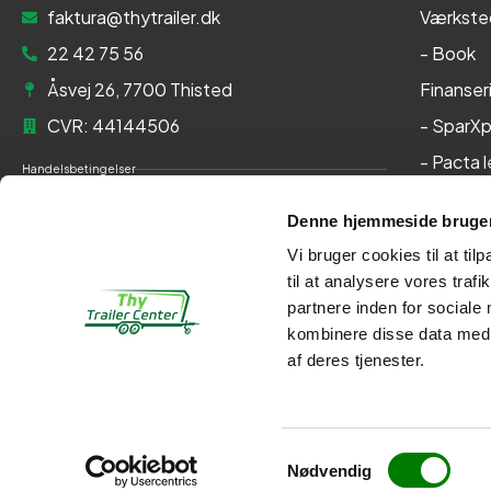
faktura@thytrailer.dk
Værkste
22 42 75 56
- Book
Åsvej 26, 7700 Thisted
Finanser
CVR: 44144506
- SparXp
- Pacta 
Handelsbetingelser
Om os
Cookie- og privatlivspolitik
Denne hjemmeside bruger
Kontakt
Persondatapolitik
Vi bruger cookies til at til
Her kan du betale med:
til at analysere vores tra
partnere inden for sociale
kombinere disse data med a
af deres tjenester.
Kontakt
Webshop
Samtykkevalg
Designet & udviklet af Kompas360
Nødvendig
Dit mål - vores kurs