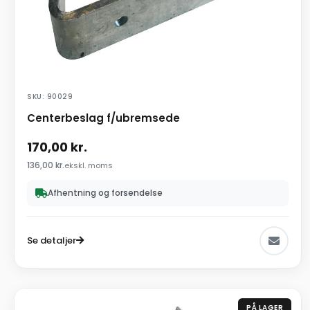
SKU: 90029
Centerbeslag f/ubremsede
170,00
kr.
136,00
kr.
ekskl. moms
Afhentning og forsendelse
Se detaljer
PÅ LAGER