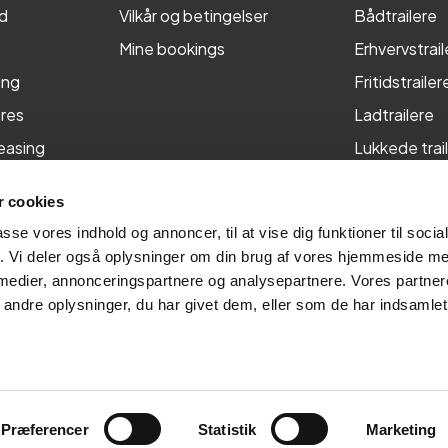
d
Vilkår og betingelser
Bådtrailere
Mine bookings
Erhvervstrail
ing
Fritidstrailer
res
Ladtrailere
leasing
Lukkede trai
Maskintraile
 cookies
Tiptrailere
passe vores indhold og annoncer, til at vise dig funktioner til soci
fik. Vi deler også oplysninger om din brug af vores hjemmeside m
 medier, annonceringspartnere og analysepartnere. Vores partne
ndre oplysninger, du har givet dem, eller som de har indsamlet 
Præferencer
Statistik
Marketing