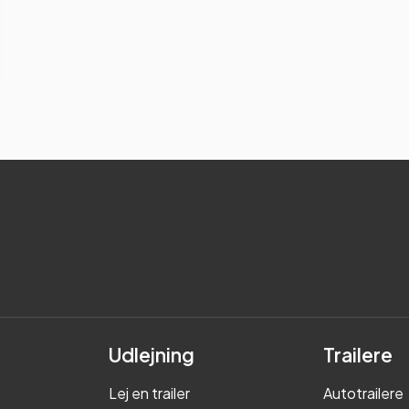
Udlejning
Trailere
Lej en trailer
Autotrailere