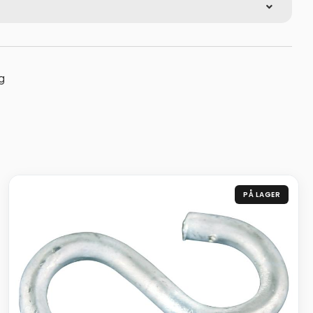
g
PÅ LAGER